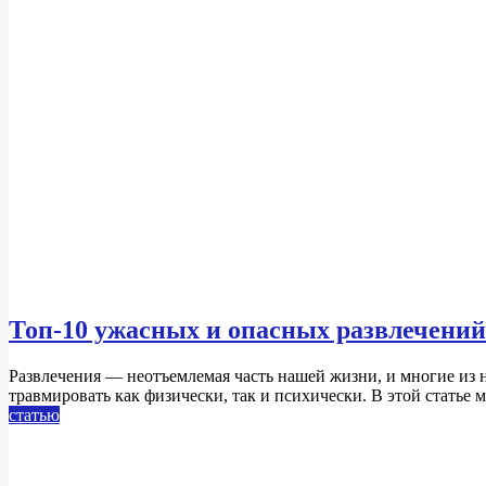
Топ-10 ужасных и опасных развлечений
2024-
Развлечения — неотъемлемая часть нашей жизни, и многие из н
12-
травмировать как физически, так и психически. В этой статье
11
статью