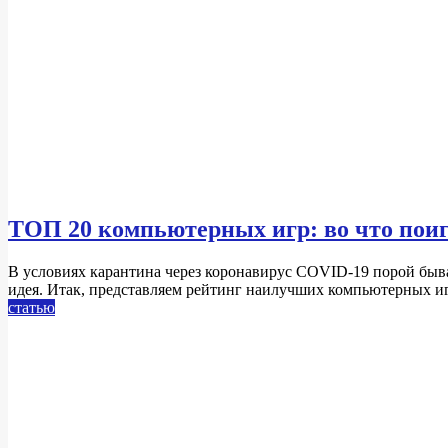
ТОП 20 компьютерных игр: во что поиг
2020-
В условиях карантина через коронавирус COVID-19 порой быва
03-
идея. Итак, представляем рейтинг наилучших компьютерных иг
30
статью