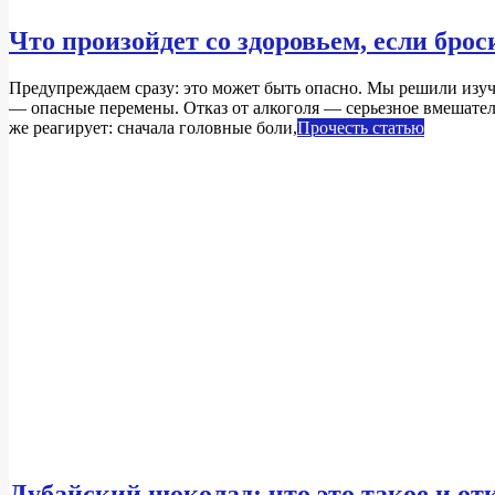
Что произойдет со здоровьем, если брос
2025-
Предупреждаем сразу: это может быть опасно. Мы решили изуч
02-
— опасные перемены. Отказ от алкоголя — серьезное вмешател
11
же реагирует: сначала головные боли,
Прочесть статью
Дубайский шоколад: что это такое и от