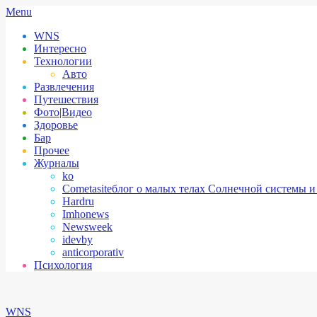
Skip
Secondary
Menu
to
Navigation
WNS
content
Menu
Интересно
Технологии
Авто
Развлечения
Путешествия
Фото|Видео
Здоровье
Бар
Прочее
Журналы
ko
Cometasite
блог о малых телах Солнечной системы и
Hardru
Imhonews
Newsweek
idevby
anticorporativ
Психология
WNS