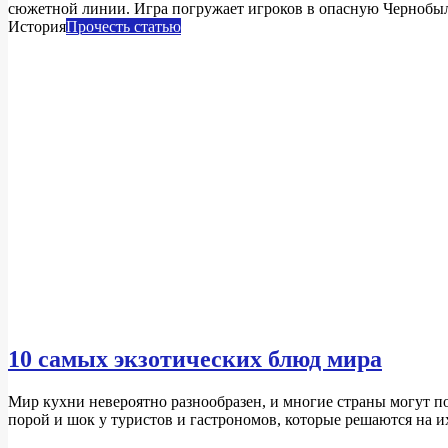
12-
сюжетной линии. Игра погружает игроков в опасную Чернобыльс
11
История
Прочесть статью
10 самых экзотических блюд мира
2024-
Мир кухни невероятно разнообразен, и многие страны могут 
12-
порой и шок у туристов и гастрономов, которые решаются на их
11