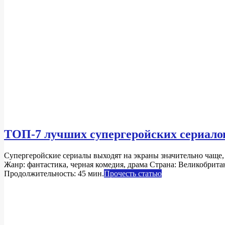
ТОП-7 лучших супергеройских сериалов
2020-
Супергеройские сериалы выходят на экраны значительно чаще, ч
04-
Жанр: фантастика, черная комедия, драма Страна: Великобрит
10
Продолжительность: 45 мин.
Прочесть статью