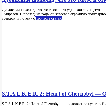
2024-
Дубайский шоколад: что это такое и откуда такой хайп? Дуба
12-
Эмиратов. В последние годы он завоевал огромную популярнос
11
трендом, и почему о
Прочесть статью
S.T.A.L.K.E.R. 2: Heart of Chernobyl 
2024-
S.T.A.L.K.E.R. 2: Heart of Chernobyl — продолжение культово