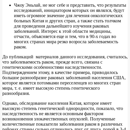
Чжоу Эньлай, не мог себе и представить, что результаты
исследований, инициатором которых он являлся, будут
иметь огромное значение для лечения онкологических
больных Китая и других стран, а также стать толчком
для проведения дальнейшего изучения раковых
заболеваний. Интерес к этой области медицины,
отчасти, объясняется еще и тем, что в 90-х годах во
многих странах мира резко возросла заболеваемость
раком.
До публикаций материалов данного исследования, считалось,
что заболеваемость раком, прежде всего, связана с
генетическими особенностями наследственности.
Подтверждением этому, в качестве примера, приводилось
большое разнообразие раковых заболеваний населения США,
которое является потомками переселенцев из многих стран
мира, т. е. имеет высокую степень генетического
разнообразия.
Однако, обследование населения Китая, которое имеет
высокую степень генетической однородности, показало, что
наследственность не является основным фактором
возникновения злокачественных опухолей. Полученные
количественные показатели заболевания раком в различных
районах страны сильно отличались друг от друга, порой в 3-4