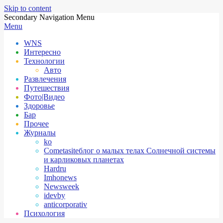
Skip to content
Secondary Navigation Menu
Menu
WNS
Интересно
Технологии
Авто
Развлечения
Путешествия
Фото|Видео
Здоровье
Бар
Прочее
Журналы
ko
Cometasite
блог о малых телах Солнечной системы
и карликовых планетах
Hardru
Imhonews
Newsweek
idevby
anticorporativ
Психология