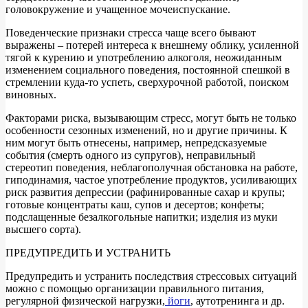
головокружение и учащенное мочеиспускание.
Поведенческие признаки стресса чаще всего бывают
выражены – потерей интереса к внешнему облику, усиленной
тягой к курению и употреблению алкоголя, неожиданным
изменением социального поведения, постоянной спешкой в
стремлении куда-то успеть, сверхурочной работой, поиском
виновных.
Факторами риска, вызывающим стресс, могут быть не только
особенности сезонных изменений, но и другие причины. К
ним могут быть отнесены, например, непредсказуемые
события (смерть одного из супругов), неправильный
стереотип поведения, неблагополучная обстановка на работе,
гиподинамия, частое употребление продуктов, усиливающих
риск развития депрессии (рафинированные сахар и крупы;
готовые концентраты каш, супов и десертов; конфеты;
подслащенные безалкогольные напитки; изделия из муки
высшего сорта).
ПРЕДУПРЕДИТЬ И УСТРАНИТЬ
Предупредить и устранить последствия стрессовых ситуаций
можно с помощью организации правильного питания,
регулярной физической нагрузки,
йоги
, аутотренинга и др.