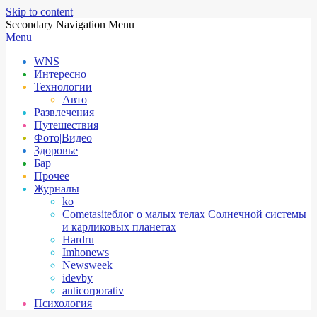
Skip to content
Secondary Navigation Menu
Menu
WNS
Интересно
Технологии
Авто
Развлечения
Путешествия
Фото|Видео
Здоровье
Бар
Прочее
Журналы
ko
Cometasite
блог о малых телах Солнечной системы
и карликовых планетах
Hardru
Imhonews
Newsweek
idevby
anticorporativ
Психология