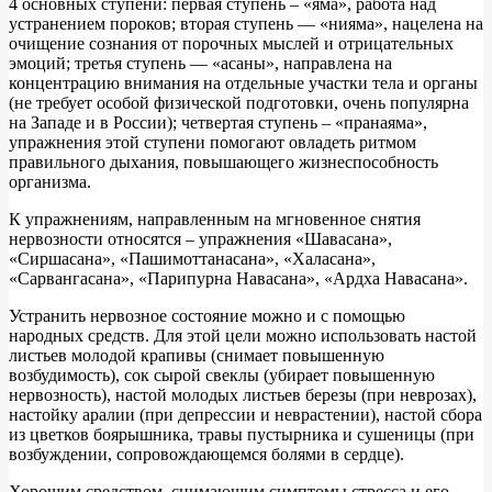
4 основных ступени: первая ступень – «яма», работа над
устранением пороков; вторая ступень — «нияма», нацелена на
очищение сознания от порочных мыслей и отрицательных
эмоций; третья ступень — «асаны», направлена на
концентрацию внимания на отдельные участки тела и органы
(не требует особой физической подготовки, очень популярна
на Западе и в России); четвертая ступень – «пранаяма»,
упражнения этой ступени помогают овладеть ритмом
правильного дыхания, повышающего жизнеспособность
организма.
К упражнениям, направленным на мгновенное снятия
нервозности относятся – упражнения «Шавасана»,
«Сиршасана», «Пашимоттанасана», «Халасана»,
«Сарвангасана», «Парипурна Навасана», «Ардха Навасана».
Устранить нервозное состояние можно и с помощью
народных средств. Для этой цели можно использовать настой
листьев молодой крапивы (снимает повышенную
возбудимость), сок сырой свеклы (убирает повышенную
нервозность), настой молодых листьев березы (при неврозах),
настойку аралии (при депрессии и неврастении), настой сбора
из цветков боярышника, травы пустырника и сушеницы (при
возбуждении, сопровождающемся болями в сердце).
Хорошим средством, снимающим симптомы стресса и его