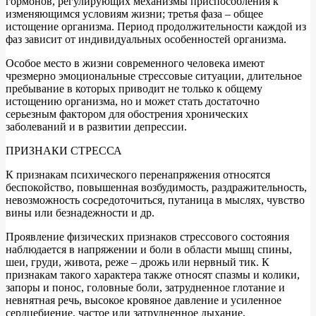
гормонов, регулирующих механизмы приспособления к
изменяющимся условиям жизни; третья фаза – общее
истощение организма. Период продолжительности каждой из
фаз зависит от индивидуальных особенностей организма.
Особое место в жизни современного человека имеют
чрезмерно эмоциональные стрессовые ситуации, длительное
пребывание в которых приводит не только к общему
истощению организма, но и может стать достаточно
серьезным фактором для обострения хронических
заболеваний и в развитии депрессии.
ПРИЗНАКИ СТРЕССА
К признакам психического перенапряжения относятся
беспокойство, повышенная возбудимость, раздражительность,
невозможность сосредоточиться, путаница в мыслях, чувство
вины или безнадежности и др.
Проявление физических признаков стрессового состояния
наблюдается в напряжении и боли в области мышц спины,
шеи, груди, живота, реже – дрожь или нервный тик. К
признакам такого характера также относят спазмы и колики,
запоры и понос, головные боли, затрудненное глотание и
невнятная речь, высокое кровяное давление и усиленное
сердцебиение, частое или затрудненное дыхание,