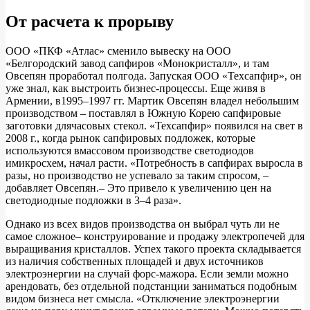
От расчета к прорыву
ООО «ПКФ «Атлас» сменило вывеску на ООО
«Белгородский завод сапфиров «Монокристалл», и там
Овсепян проработал полгода. Запуская ООО «Техсапфир», он
уже знал, как выстроить бизнес-процессы. Еще живя в
Армении, в1995–1997 гг. Мартик Овсепян владел небольшим
производством – поставлял в Южную Корею сапфировые
заготовки длячасовых стекол. «Техсапфир» появился на свет в
2008 г., когда рынок сапфировых подложек, которые
используются вмассовом производстве светодиодов
имикросхем, начал расти. «Потребность в сапфирах выросла в
разы, но производство не успевало за таким спросом, –
добавляет Овсепян.– Это привело к увеличению цен на
светодиодные подложки в 3–4 раза».
Однако из всех видов производства он выбрал чуть ли не
самое сложное– конструирование и продажу электропечей для
выращивания кристаллов. Успех такого проекта складывается
из наличия собственных площадей и двух источников
электроэнергии на случай форс-мажора. Если земли можно
арендовать, без отдельной подстанции заниматься подобным
видом бизнеса нет смысла. «Отключение электроэнергии