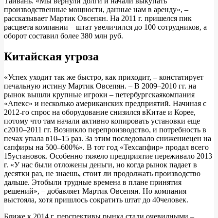
Тайвань. «Мы вернули долги и начали выкупать
производственные мощности, данные нам в аренду», –
рассказывает Мартик Овсепян. На 2011 г. пришелся пик
расцвета компании – штат увеличился до 100 сотрудников, а
оборот составил более 380 млн руб.
Китайская угроза
«Успех уходит так же быстро, как приходит, – констатирует
печальную истину Мартик Овсепян. – В 2009–2010 гг. на
рынок вышли крупные игроки – петербургскаякомпания
«Апекс» и несколько американских предприятий. Начиная с
2012-го спрос на оборудование снизился вКитае и Корее,
потому что там начали активно копировать установки еще
с2010–2011 гг. Возникло перепроизводство, и потребность в
печах упала в10–15 раз. За этим последовало снижениецен на
сапфиры на 500–600%». В тот год «Техсапфир» продал всего
15установок. Особенно тяжело предприятие переживало 2013
г. «У нас были отложены деньги, но когда рынок падает в
десятки раз, не знаешь, стоит ли продолжать производство
дальше. Этобыли трудные времена в плане принятия
решений», – добавляет Мартик Овсепян. Но компания
выстояла, хотя пришлось сократить штат до 40человек.
Ближе к 2014 г. перспективы рынка стали очевидными –