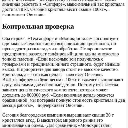
яначинал работать в «Сапфире», максимальный вес кристалла
достигал 8 кг. Сегодня кристалл весит свыше 100кг»,–
вспоминает Овсепян.
Контрольная проверка
Оба игрока– «Техсапфир» и «Монокристалл»– используют
одинаковые технологии по выращиванию кристаллов, но
преследуют разные задачи в обработке. Ставропольское
предприятие разрезает сапфировый цилиндр на множество
тонких пластин. «Если несколько зон получилось с
пузырьками и трещинами, ничего страшного, будет меньше
выход. В приоритете для завода стоит не высокое качество
кристалла, а его низкая цена», – поясняет Овсепян.
В«Техсапфире» из були весом в 100кг и тяжелее выпиливают
одну, максимум две основные детали. Поэтому от качества
зависит цена оптического компонента, которая может
доходить до 800000 руб. «Если конечная деталь окажется
бракованной, мы потеряем полную стоимость кристалла и два
месяца работы»,– подчеркивает Овсепян.
Сегодня белгородская компания выращивает свыше 30 т
кристаллов вгод. В масштабах мирового рынка это
минимальный объем. (Для сравнения: «Монокристалл»