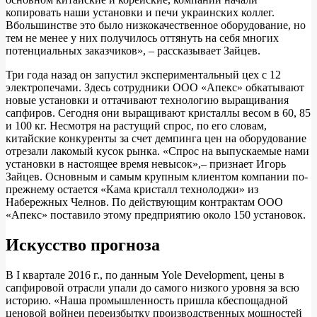
копировать наши установки и печи украинских коллег.
Вбольшинстве это было низкокачественное оборудование, но
тем не менее у них получилось оттянуть на себя многих
потенциальных заказчиков», – рассказывает Зайцев.
Три года назад он запустил экспериментальный цех с 12
электропечами. Здесь сотрудники ООО «Апекс» обкатывают
новые установки и оттачивают технологию выращивания
сапфиров. Сегодня они выращивают кристаллы весом в 60, 85
и 100 кг. Несмотря на растущий спрос, по его словам,
китайские конкуренты за счет демпинга цен на оборудование
отрезали лакомый кусок рынка. «Спрос на выпускаемые нами
установки в настоящее время невысок»,– признает Игорь
Зайцев. Основным и самым крупным клиентом компании по-
прежнему остается «Кама кристалл технолоджи» из
Набережных Челнов. По действующим контрактам ООО
«Апекс» поставило этому предприятию около 150 установок.
Искусство прогноза
В I квартале 2016 г., по данным Yole Development, цены в
сапфировой отрасли упали до самого низкого уровня за всю
историю. «Наша промышленность пришла кбеспощадной
ценовой войнеи переизбытку производственных мощностей