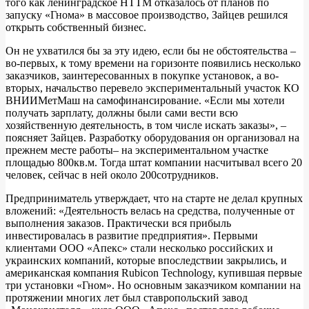
того как ленинградское НТТМ отказалось от планов по
запуску «Гнома» в массовое производство, Зайцев решился
открыть собственный бизнес.
Он не ухватился бы за эту идею, если бы не обстоятельства –
во-первых, к тому времени на горизонте появились несколько
заказчиков, заинтересованных в покупке установок, а во-
вторых, начальство перевело экспериментальный участок КО
ВНИИМетМаш на самофинансирование. «Если мы хотели
получать зарплату, должны были сами вести всю
хозяйственную деятельность, в том числе искать заказы», –
поясняет Зайцев. Разработку оборудования он организовал на
прежнем месте работы– на экспериментальном участке
площадью 800кв.м. Тогда штат компании насчитывал всего 20
человек, сейчас в ней около 200сотрудников.
Предприниматель утверждает, что на старте не делал крупных
вложений: «Деятельность велась на средства, полученные от
выполнения заказов. Практически вся прибыль
инвестировалась в развитие предприятия». Первыми
клиентами ООО «Апекс» стали несколько российских и
украинских компаний, которые впоследствии закрылись, и
американская компания Rubicon Technology, купившая первые
три установки «Гном». Но основным заказчиком компании на
протяжении многих лет был ставропольский завод