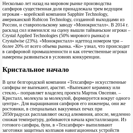
Несколько лет назад на мировом рынке производства
сапфиров существенная доля принадлежала трем ведущим
игрокам – корейской компании Sapphire Technology,
американской Rubicon Technology, созданной выходцами из
России, и ставропольскому заводу «Монокристалл». В 2014 г.
расклад сил изменился: на сцену вышли тайваньские игроки –
Crystal Applied Technologies (50% мирового рынка) и
Crystalwise (23%). «Монокристалл» идетпод номером три –
более 20% от всего объема рынка. «Ко» узнал, что происходит
в сапфировой промышленности и как отечественные игроки
намерены развиваться в условиях конкуренции.
Кристальное начало
В цехе белгородской компании «Техсапфир» искусственные
сапфиры не выпекают, арастят. «Выпекают керамику или
стекло,– поправляет владелец проекта Мартик Овсепян. –
Кристалл, молекула за молекулой, формируется вокруг одного
центра». Для выращивания сапфиров его инженеры, они же
ростовики, в специальных вакуумных печах при
2050градусах расплавляют оксид алюминия, апосле, медленно
снижая температуру, добиваются начала кристаллизации. Из
готового сапфира, були, в «Техсапфире» выпиливают
заготовки защитных колпаков навигационных устройств