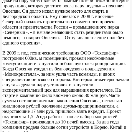
даже на пару минут влечет огромные потери. Можно потерять
продукцию, которая до этого росла пару недель»,– поясняет
Овсепян. Он долго искал нужное место для старта в
Белгородской области. Ему повезло: в 2008 г. впоселке
Северный началось строительство совместного проекта
области и правительства России – промышленного парка
«Северный». «В начале желающих стать резидентами было
немного,– говорит Овсепян. – Отпугивало зеленое поле без
единого строения».
В 2009 г. под технические требования ООО «Техсапфир»
построили 600кв. м помещений, провели необходимые
коммуникации и запустили небольшую электроподстанцию.
Когда Овсепян уходил из белгородского подразделения
«Монокристалла», за ним ушла часть команды, и двоих
специалистов он взял со стороны. Впятером инженеры начали
с нуля – сделали пару установок и запустили
экспериментальный цех для выращивания кристаллов. На
старте в компанию было вложено около 30 млн руб. Часть
суммы составили личные накопления Овсепяна, несколько
миллионов рублей одолжили друзья-предприниматели, а
недостающие 17 млн руб. пришлось взять вкредит. Проект
окупился за 1,5–2года работы – после набора мощностей
«Техсапфир» производил до 10 печей вмесяц. За два года
компания продала больше сотни устройств в Корею, Китай и