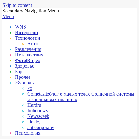
Skip to content
Secondary Navigation Menu
Menu
WNS
Интересно
Технологии
Авто
Развлечения
Путешествия
Фото|Видео
Здоровье
Бар
Прочее
Журналы
ko
Cometasite
блог о малых телах Солнечной системы
и карликовых планетах
Hardru
Imhonews
Newsweek
idevby
anticorporativ
Психология