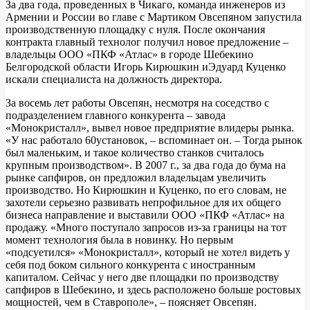
За два года, проведенных в Чикаго, команда инженеров из
Армении и России во главе с Мартиком Овсепяном запустила
производственную площадку с нуля. После окончания
контракта главный технолог получил новое предложение –
владельцы ООО «ПКФ «Атлас» в городе Шебекино
Белгородской области Игорь Кирюшкин иЭдуард Куценко
искали специалиста на должность директора.
За восемь лет работы Овсепян, несмотря на соседство с
подразделением главного конкурента – завода
«Монокристалл», вывел новое предприятие влидеры рынка.
«У нас работало 60установок, – вспоминает он. – Тогда рынок
был маленьким, и такое количество станков считалось
крупным производством». В 2007 г., за два года до бума на
рынке сапфиров, он предложил владельцам увеличить
производство. Но Кирюшкин и Куценко, по его словам, не
захотели серьезно развивать непрофильное для их общего
бизнеса направление и выставили ООО «ПКФ «Атлас» на
продажу. «Много поступало запросов из-за границы на тот
момент технология была в новинку. Но первым
«подсуетился» «Монокристалл», который не хотел видеть у
себя под боком сильного конкурента с иностранным
капиталом. Сейчас у него две площадки по производству
сапфиров в Шебекино, и здесь расположено больше ростовых
мощностей, чем в Ставрополе», – поясняет Овсепян.