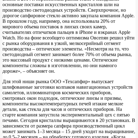
основные поставки искусственных кристаллов шли на
производство светодиодных устройств. Сверхпрочное, но
дорогое сапфировое стекло активно закупала компания Apple.
В прошлом году, например, она использовала 20% от
мирового объема поставок в линзах своих камер,
считывателях отпечатков пальцев в iPhone и вэкранах Apple
Watch. Но на фоне всеобщего оптимизма Овсепян решил уйти
с рынка оборудования в узкий, мелкосерийный сегмент
производства – оптические элементы. «Несмотря на то, что
светодиодный сегмент занимает более 70% от объема рынка,
это массовый продукт с низкими ценами. Оптические
компоненты сложны в изготовлении, но они намного
дороже», – объясняет он.
Для этой ниши рынка ООО «Техсапфир» выпускает
шлифованные заготовки колпаков навигационных устройств
самолетов, иллюминаторов космических приборов,
смотровых окон подлодок, оптические линзы и призмы,
компоненты высокотемпературных печей итакие мелкие
детали, как стекла для часов и оптических приборов. На
старте компания запустила экспериментальный цех с пятью
печами. Сегодня кристаллы выращиваются в 20 установках. В
зависимости от размера сапфира производственный цикл
может занимать 1–3 месяца – 15 дней уходит на выращивание,
до 0,5–2 месяцев – на обработку готового изделия. «Когда