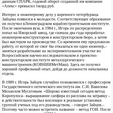
данным СПАРК, годовой оборот созданной им компании
«Апекс» превысил 1млрд руб.
Интерес к инженерному делу у коренного петербуржца
Зайцева появился в молодости. Соответствующее образование
он получил вЛенинградском кораблестроительном институте.
После окончания вуза, в 1984 г., Игорь по распределению
попал на Ижорский завод, где сначала два года проработал
инженером-конструктором в конструкторском бюро, а затем
был мастером на производстве. Со временем ему предложили
работу, от которой не смог бы отказаться ни один инженер,–
заняться разработками на экспериментальном участке во
Всероссийском научно-исследовательском и проектно-
конструкторском институте металлургического
машиностроения (КОВНИИМетМаш). Здесь он получил
хороший профильный опыт, дойдя до должности начальника
отдела.
В 1989 г. Игорь Зайцев случайно познакомился с профессором
Государственного оптического института им. С.И. Вавилова
Михаилом Мусатовым. «Широко известный сегодня метод
Киропулоса– выращивание сапфира из расплава на затравку –
в действительности был воплощен в реальные установки
группой ученых под его руководством, – говорит Зайцев.–
Поэтому часто можно встретить название – метод ГОИ. После