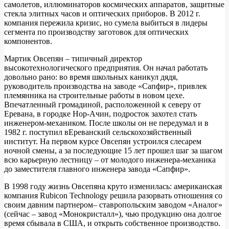
самолетов, иллюминаторов космических аппаратов, защитные
стекла элитных часов и оптических приборов. В 2012 г.
компания пережила кризис, но сумела выбиться в лидеры
сегмента по производству заготовок для оптических
компонентов.
Мартик Овсепян – типичный директор
высокотехнологического предприятия. Он начал работать
довольно рано: во время школьных каникул дядя,
руководитель производства на заводе «Сапфир», привлек
племянника на строительные работы в новом цехе.
Впечатленный громадиной, расположенной к северу от
Еревана, в городке Нор-Ачин, подросток захотел стать
инженером-механиком. После школы он не передумал и в
1982 г. поступил вЕреванский сельскохозяйственный
институт. На первом курсе Овсепян устроился слесарем
ночной смены, а за последующие 15 лет прошел шаг за шагом
всю карьерную лестницу – от молодого инженера-механика
до заместителя главного инженера завода «Сапфир».
В 1998 году жизнь Овсепяна круто изменилась: американская
компания Rubicon Technology решила разорвать отношения со
своим давним партнером– ставропольским заводом «Аналог»
(сейчас – завод «Монокристалл»), чью продукцию она долгое
время сбывала в США, и открыть собственное производство.