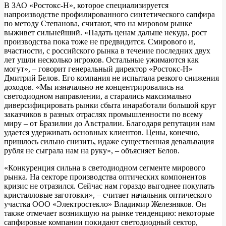
В ЗАО «Ростокс-Н», которое специализируется
напроизводстве профилированного синтетического сапфира
по методу Степанова, считают, что на мировом рынке
выживет сильнейший. «Падать ценам дальше некуда, рост
производства пока тоже не предвидится. Смирового и,
вчастности, с российского рынка в течение последних двух
лет ушли несколько игроков. Остальные ужимаются как
могут», – говорит генеральный директор «Ростокс-Н»
Дмитрий Белов. Его компания не испытала резкого снижения
доходов. «Мы изначально не концентрировались на
светодиодном направлении, а старались максимально
диверсифицировать рынки сбыта инаработали большой круг
заказчиков в разных отраслях промышленности по всему
миру – от Бразилии до Австралии. Благодаря репутации нам
удается удерживать основных клиентов. Цены, конечно,
пришлось сильно снизить, идаже существенная девальвация
рубля не сыграла нам на руку», – объясняет Белов.
«Конкуренция сильна в светодиодном сегменте мирового
рынка. На секторе производства оптических компонентов
кризис не отразился. Сейчас нам гораздо выгоднее покупать
кристалловые заготовки», – считает начальник оптического
участка ООО «Электростекло» Владимир Железняков. Он
также отмечает возникшую на рынке тенденцию: некоторые
сапфировые компании покидают светодиодный сектор,