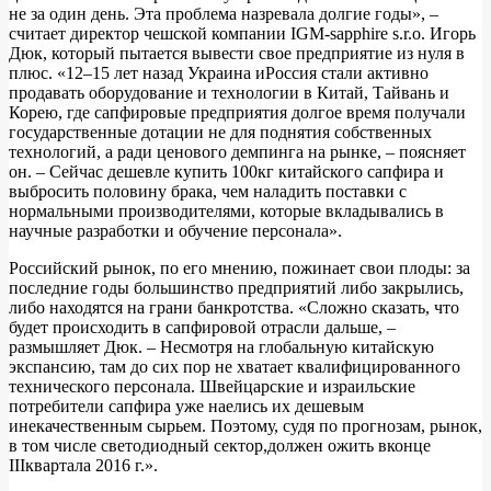
не за один день. Эта проблема назревала долгие годы», –
считает директор чешской компании IGM-sapphire s.r.o. Игорь
Дюк, который пытается вывести свое предприятие из нуля в
плюс. «12–15 лет назад Украина иРоссия стали активно
продавать оборудование и технологии в Китай, Тайвань и
Корею, где сапфировые предприятия долгое время получали
государственные дотации не для поднятия собственных
технологий, а ради ценового демпинга на рынке, – поясняет
он. – Сейчас дешевле купить 100кг китайского сапфира и
выбросить половину брака, чем наладить поставки с
нормальными производителями, которые вкладывались в
научные разработки и обучение персонала».
Российский рынок, по его мнению, пожинает свои плоды: за
последние годы большинство предприятий либо закрылись,
либо находятся на грани банкротства. «Сложно сказать, что
будет происходить в сапфировой отрасли дальше, –
размышляет Дюк. – Несмотря на глобальную китайскую
экспансию, там до сих пор не хватает квалифицированного
технического персонала. Швейцарские и израильские
потребители сапфира уже наелись их дешевым
инекачественным сырьем. Поэтому, судя по прогнозам, рынок,
в том числе светодиодный сектор,должен ожить вконце
IIIквартала 2016 г.».