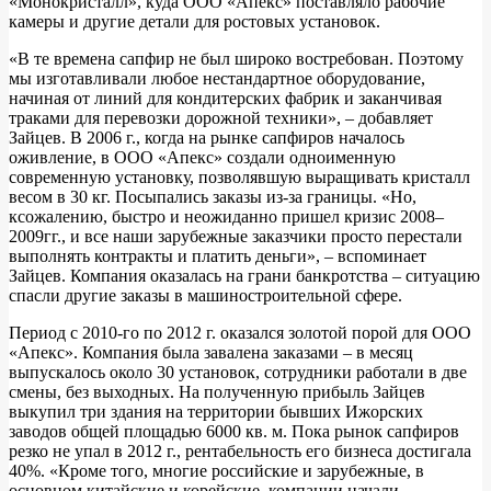
«Монокристалл», куда ООО «Апекс» поставляло рабочие
камеры и другие детали для ростовых установок.
«В те времена сапфир не был широко востребован. Поэтому
мы изготавливали любое нестандартное оборудование,
начиная от линий для кондитерских фабрик и заканчивая
траками для перевозки дорожной техники», – добавляет
Зайцев. В 2006 г., когда на рынке сапфиров началось
оживление, в ООО «Апекс» создали одноименную
современную установку, позволявшую выращивать кристалл
весом в 30 кг. Посыпались заказы из-за границы. «Но,
ксожалению, быстро и неожиданно пришел кризис 2008–
2009гг., и все наши зарубежные заказчики просто перестали
выполнять контракты и платить деньги», – вспоминает
Зайцев. Компания оказалась на грани банкротства – ситуацию
спасли другие заказы в машиностроительной сфере.
Период с 2010-го по 2012 г. оказался золотой порой для ООО
«Апекс». Компания была завалена заказами – в месяц
выпускалось около 30 установок, сотрудники работали в две
смены, без выходных. На полученную прибыль Зайцев
выкупил три здания на территории бывших Ижорских
заводов общей площадью 6000 кв. м. Пока рынок сапфиров
резко не упал в 2012 г., рентабельность его бизнеса достигала
40%. «Кроме того, многие российские и зарубежные, в
основном китайские и корейские, компании начали