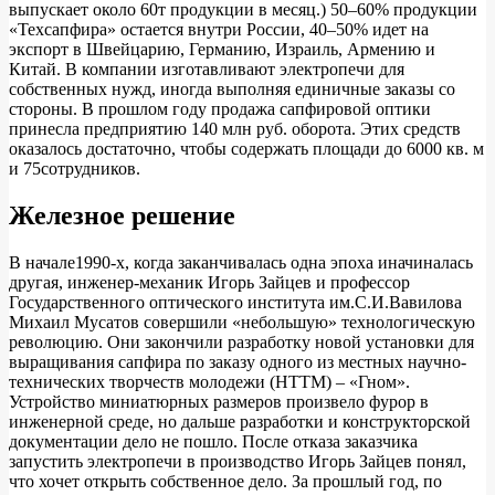
выпускает около 60т продукции в месяц.) 50–60% продукции
«Техсапфира» остается внутри России, 40–50% идет на
экспорт в Швейцарию, Германию, Израиль, Армению и
Китай. В компании изготавливают электропечи для
собственных нужд, иногда выполняя единичные заказы со
стороны. В прошлом году продажа сапфировой оптики
принесла предприятию 140 млн руб. оборота. Этих средств
оказалось достаточно, чтобы содержать площади до 6000 кв. м
и 75сотрудников.
Железное решение
В начале1990-х, когда заканчивалась одна эпоха иначиналась
другая, инженер-механик Игорь Зайцев и профессор
Государственного оптического института им.С.И.Вавилова
Михаил Мусатов совершили «небольшую» технологическую
революцию. Они закончили разработку новой установки для
выращивания сапфира по заказу одного из местных научно-
технических творчеств молодежи (НТТМ) – «Гном».
Устройство миниатюрных размеров произвело фурор в
инженерной среде, но дальше разработки и конструкторской
документации дело не пошло. После отказа заказчика
запустить электропечи в производство Игорь Зайцев понял,
что хочет открыть собственное дело. За прошлый год, по