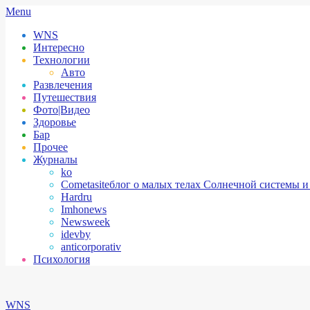
Skip
Secondary
Menu
to
Navigation
WNS
content
Menu
Интересно
Технологии
Авто
Развлечения
Путешествия
Фото|Видео
Здоровье
Бар
Прочее
Журналы
ko
Cometasite
блог о малых телах Солнечной системы и
Hardru
Imhonews
Newsweek
idevby
anticorporativ
Психология
WNS