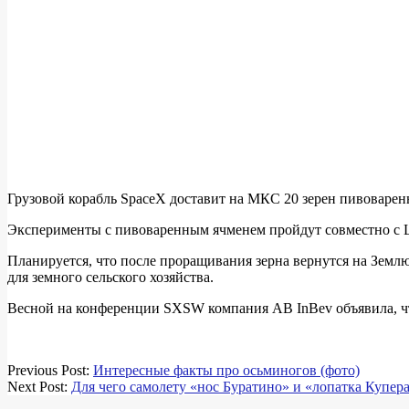
Грузовой корабль SpaceX доставит на МКС 20 зерен пивоваренн
Эксперименты с пивоваренным ячменем пройдут совместно с 
Планируется, что после проращивания зерна вернутся на Земл
для земного сельского хозяйства.
Весной на конференции SXSW компания AB InBev объявила, что
2018-
Previous Post:
Интересные факты про осьминогов (фото)
05-
Next Post:
Для чего самолету «нос Буратино» и «лопатка Купер
27