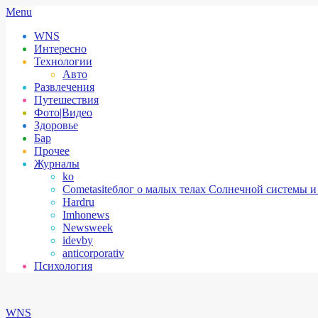
Skip
Secondary
Menu
to
Navigation
WNS
content
Menu
Интересно
Технологии
Авто
Развлечения
Путешествия
Фото|Видео
Здоровье
Бар
Прочее
Журналы
ko
Cometasite
блог о малых телах Солнечной системы и
Hardru
Imhonews
Newsweek
idevby
anticorporativ
Психология
WNS