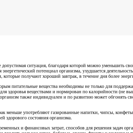
допустимая ситуация, благодаря которой можно уменьшить свой в
я энергетический потенциал организма, ухудшается деятельность
 которые получают хороший завтрак, в течение дня более энерг
торым питательные вещества необходимы не только для поддержан
для здоровья веществами и нормирован по калорийности (не вы
организм также индивидуален и по развитию может обгонять сво
рак меньше употребляют газированные напитки, чипсы, конфеты
й здорового состояния организма.
еменных и финансовых затрат, способов для решения задач орга