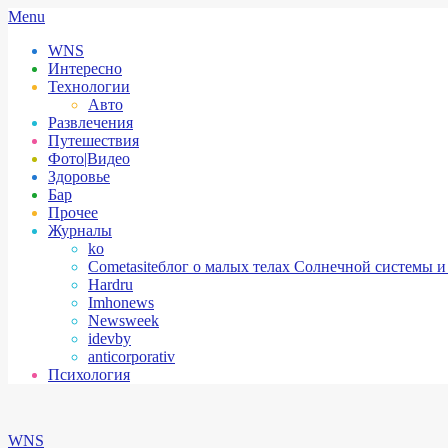
Skip
Secondary
Menu
to
Navigation
WNS
content
Menu
Интересно
Технологии
Авто
Развлечения
Путешествия
Фото|Видео
Здоровье
Бар
Прочее
Журналы
ko
Cometasite
блог о малых телах Солнечной системы и
Hardru
Imhonews
Newsweek
idevby
anticorporativ
Психология
WNS