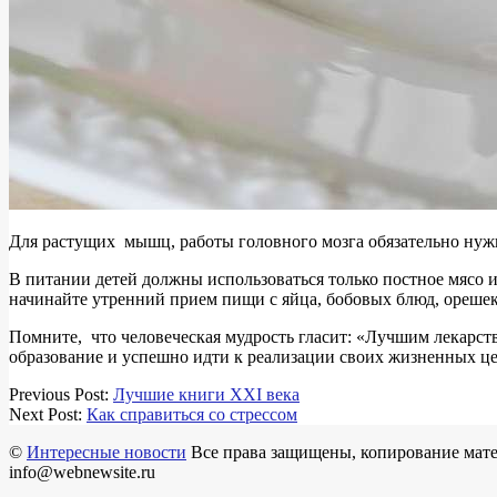
Для растущих мышц, работы головного мозга обязательно нужны 
В питании детей должны использоваться только постное мясо 
начинайте утренний прием пищи с яйца, бобовых блюд, орешек
Помните, что человеческая мудрость гласит: «Лучшим лекарств
образование и успешно идти к реализации своих жизненных це
2017-
Previous Post:
Лучшие книги XXI века
09-
Next Post:
Как справиться со стрессом
12
©
Интересные новости
Все права защищены, копирование матер
info@webnewsite.ru