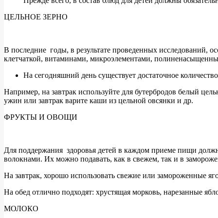
Прежде всего, в состав блюд для детей должны обязатель
ЦЕЛЬНОЕ ЗЕРНО
В последние годы, в результате проведенных исследований, о
клетчаткой, витаминами, микроэлементами, полиненасыщенны
На сегодняшний день существует достаточное количество 
Например, на завтрак используйте для бутербродов белый цельн
ужин или завтрак варите каши из цельной овсянки и др.
ФРУКТЫ И ОВОЩИ
Для поддержания здоровья детей в каждом приеме пищи должн
волокнами. Их можно подавать, как в свежем, так и в заморо
На завтрак, хорошо использовать свежие или замороженные яго
На обед отлично подходят: хрустящая морковь, нарезанные ябл
МОЛОКО