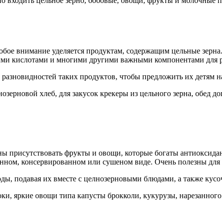
но входить цельное зерно, бобовые, овощи, фрукты и молочные 
собое внимание уделяется продуктам, содержащим цельные зерна
ми кислотами и многими другими важными компонентами для р
разновидностей таких продуктов, чтобы предложить их детям на з
озерновой хлеб, для закусок крекеры из цельного зерна, обед д
ы присутствовать фрукты и овощи, которые богаты антиоксидан
женном, консервированном или сушеном виде. Очень полезны для
ды, подавая их вместе с целнозерновыми блюдами, а также кусо
оки, яркие овощи типа капусты брокколи, кукурузы, нарезанног