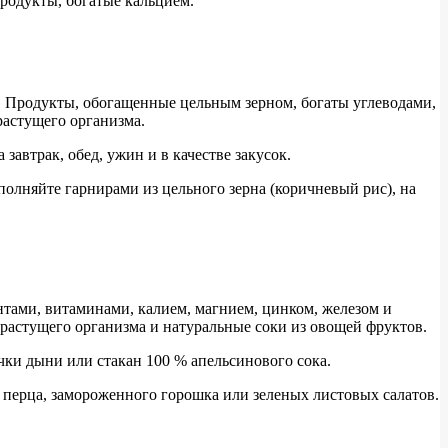
продукты, богатые кальцием.
. Продукты, обогащенные цельным зерном, богаты углеводами,
астущего организма.
автрак, обед, ужин и в качестве закусок.
ополняйте гарнирами из цельного зерна (коричневый рис), на
тами, витаминами, калием, магнием, цинком, железом и
 растущего организма и натуральные соки из овощей фруктов.
чки дыни или стакан 100 % апельсинового сока.
о перца, замороженного горошка или зеленых листовых салатов.