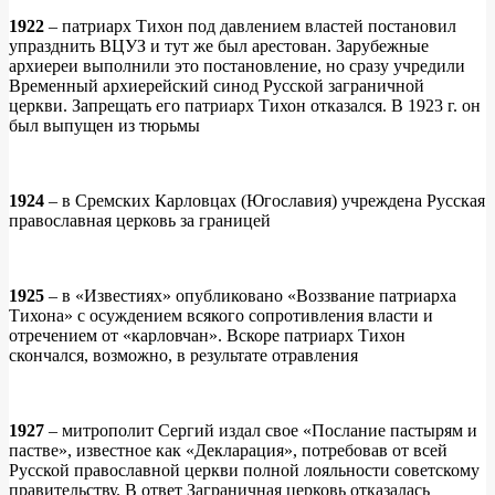
1922
– патриарх Тихон под давлением властей постановил
упразднить ВЦУЗ и тут же был арестован. Зарубежные
архиереи выполнили это постановление, но сразу учредили
Временный архиерейский синод Русской заграничной
церкви. Запрещать его патриарх Тихон отказался. В 1923 г. он
был выпущен из тюрьмы
1924
– в Сремских Карловцах (Югославия) учреждена Русская
православная церковь за границей
1925
– в «Известиях» опубликовано «Воззвание патриарха
Тихона» с осуждением всякого сопротивления власти и
отречением от «карловчан». Вскоре патриарх Тихон
скончался, возможно, в результате отравления
1927
– митрополит Сергий издал свое «Послание пастырям и
пастве», известное как «Декларация», потребовав от всей
Русской православной церкви полной лояльности советскому
правительству. В ответ Заграничная церковь отказалась