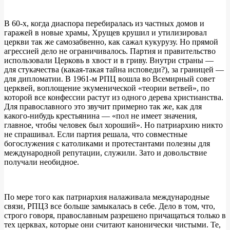
В 60-х, когда диаспора перебиралась из частных домов и
гаражей в новые храмы, Хрущев крушил и утилизировал
церкви так же самозабвенно, как сажал кукурузу. Но прямой
агрессией дело не ограничивалось. Партия и правительство
использовали Церковь в хвост и в гриву. Внутри страны —
для стукачества (какая-такая тайна исповеди?), за границей —
для дипломатии. В 1961-м РПЦ вошла во Всемирный совет
церквей, воплощение экуменической «теории ветвей», по
которой все конфессии растут из одного дерева христианства.
Для православного это звучит примерно так же, как для
какого-нибудь крестьянина — «пол не имеет значения,
главное, чтобы человек был хороший». Но патриархию никто
не спрашивал. Если партия решала, что совместные
богослужения с католиками и протестантами полезны для
международной репутации, служили. Зато и довольствие
получали необидное.
По мере того как патриархия налаживала международные
связи, РПЦЗ все больше замыкалась в себе. Дело в том, что,
строго говоря, православным разрешено причащаться только в
тех церквах, которые они считают канонически чистыми. Те,