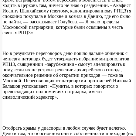
ходить в церковь там, ничего не зная о разделении. «Акафист
Иоанну Шанхайскому (святому, канонизированному РПЦЗ) я
спокойно покупала в Москве и возила в Данию, где его было
не найти, — рассказывает Голубева. — Я знаю пределы
Московской патриархии, которые были освящены в честь
святых РПЦЗ».
Но в результате переговоров дело пошло дальше общения: с
четверга патриарх будет утверждать избрание митрополитов
РПЦЗ, священники-«зарубежники» смогут апеллировать к
нему, если их не устроит решение архиерейского синода,
окончательное решение об открытии приходов — тоже за
Москвой. Переговорщик от патриархии протоиерей Николай
Балашов успокаивает: «Пункты, в которых говорится о
превосходящих полномочиях патриарха, имеют
символический характер».
Отобрать храмы у диаспоры в любом случае будет нелегко.
Дело в том, что в основном они в собственности приходов (их