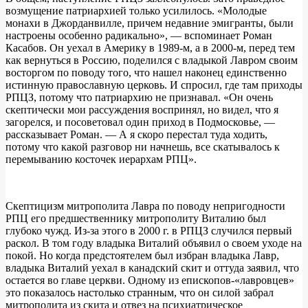
возмущение патриархией только усилилось. «Молодые
монахи в Джорданвилле, причем недавние эмигранты, были
настроены особенно радикально», — вспоминает Роман
Касабов. Он уехал в Америку в 1989-м, а в 2000-м, перед тем
как вернуться в Россию, поделился с владыкой Лавром своим
восторгом по поводу того, что нашел наконец единственно
истинную православную церковь. И спросил, где там приходы
РПЦЗ, потому что патриархию не признавал. «Он очень
скептически мои рассуждения воспринял, но видел, что я
загорелся, и посоветовал один приход в Подмосковье, —
рассказывает Роман. — А я скоро перестал туда ходить,
потому что какой разговор ни начнешь, все скатывалось к
перемыванию косточек иерархам РПЦ».
Скептицизм митрополита Лавра по поводу непригодности
РПЦ его предшественнику митрополиту Виталию был
глубоко чужд. Из-за этого в 2000 г. в РПЦЗ случился первый
раскол. В том году владыка Виталий объявил о своем уходе на
покой. Но когда предстоятелем был избран владыка Лавр,
владыка Виталий уехал в канадский скит и оттуда заявил, что
остается во главе церкви. Одному из епископов-«лавровцев»
это показалось настолько странным, что он силой забрал
митрополита из скита и отвез на психиатрическое