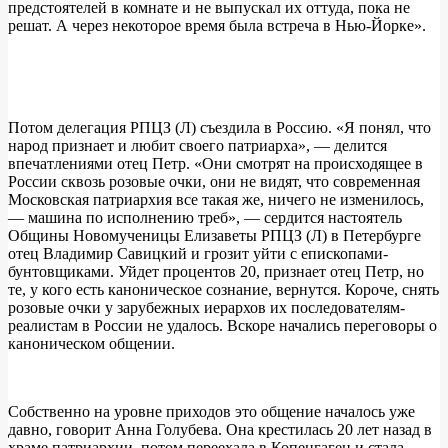
предстоятелей в комнате и не выпускал их оттуда, пока не
решат. А через некоторое время была встреча в Нью-Йорке».
Потом делегация РПЦЗ (Л) съездила в Россию. «Я понял, что
народ признает и любит своего патриарха», — делится
впечатлениями отец Петр. «Они смотрят на происходящее в
России сквозь розовые очки, они не видят, что современная
Московская патриархия все такая же, ничего не изменилось,
— машина по исполнению треб», — сердится настоятель
Общины Новомученицы Елизаветы РПЦЗ (Л) в Петербурге
отец Владимир Савицкий и грозит уйти с епископами-
бунтовщиками. Уйдет процентов 20, признает отец Петр, но
те, у кого есть каноническое сознание, вернутся. Короче, снять
розовые очки у зарубежных иерархов их последователям-
реалистам в России не удалось. Вскоре начались переговоры о
каноническом общении.
Собственно на уровне приходов это общение началось уже
давно, говорит Анна Голубева. Она крестилась 20 лет назад в
храме патриархии, потом переехала в Копенгаген и стала