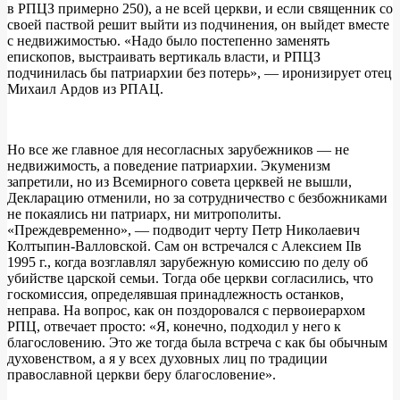
в РПЦЗ примерно 250), а не всей церкви, и если священник со
своей паствой решит выйти из подчинения, он выйдет вместе
с недвижимостью. «Надо было постепенно заменять
епископов, выстраивать вертикаль власти, и РПЦЗ
подчинилась бы патриархии без потерь», — иронизирует отец
Михаил Ардов из РПАЦ.
Но все же главное для несогласных зарубежников — не
недвижимость, а поведение патриархии. Экуменизм
запретили, но из Всемирного совета церквей не вышли,
Декларацию отменили, но за сотрудничество с безбожниками
не покаялись ни патриарх, ни митрополиты.
«Преждевременно», — подводит черту Петр Николаевич
Колтыпин-Валловской. Сам он встречался с Алексием IIв
1995 г., когда возглавлял зарубежную комиссию по делу об
убийстве царской семьи. Тогда обе церкви согласились, что
госкомиссия, определявшая принадлежность останков,
неправа. На вопрос, как он поздоровался с первоиерархом
РПЦ, отвечает просто: «Я, конечно, подходил у него к
благословению. Это же тогда была встреча с как бы обычным
духовенством, а я у всех духовных лиц по традиции
православной церкви беру благословение».