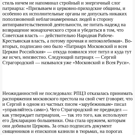
стиль ничем не напоминал стройный и энергичный слог
патриарха: «Призываем и церковно-приходские общины, и
особенно их исполнительные органы не допускать никаких
поползновений неблагонамеренных людей в сторону
антиправительственной деятельности, не питать надежд на
возвращение монархического строя и убедиться в том, что
Советская власть — действительно Народная Рабоче-
Крестьянская власть, а потому прочная и непоколебимая». Во-
вторых, подписано оно было «Патриарх Московский и всея
Церкви Российския» — откуда появился этот титул и куда тут
же исчез, неизвестно. Следующий патриарх — Сергий
Страгородский — назывался уже «Московский и Всея Руси».
Неожиданностей не последовало: РПЦЗ отказалась принимать
распоряжения московского престола на свой счет (говорят, что
и Сергий в одном из частных писем «зарубежникам» писал
«управляйтесь сами»). Чего Страгородский не предвидел —
как утверждает патриархия, — так это того, как используют
его Декларацию большевики. Она стала оружием, которым
они добивали Церковь. За отказ подписать документ
священников и епископов казнили в тюрьмах, на порогах