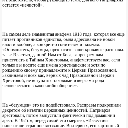
остается «нечистой».
На самом деле знаменитая анафема 1918 года, которая все еще
питает противников единства, была адресована не новой
власти вообще, а конкретно гонителям и палачам:
«Опомнитесь, безумцы, прекратите ваши кровавые расправы.
<…> Властью, данной Нам от Бога, запрещаем вам
приступать к Тайнам Христовым, анафематствуем вас, если
только вы носите еще имена христианские и хотя по
рождению своему принадлежите к Церкви Православной.
Заклинаем и всех вас, верных чад Православной Церкви
Христовой, не вступать с таковыми извергами рода
человеческого в какое-либо общение».
На «безумцев» это не подействовало. Расправы подкрепили
декретом об изъятии церковных ценностей, Патриарха
арестовали, потом выпустили фактически под домашний
арест. В 1925-м, перед самой его смертью, «Известия»
напечатали странное воззвание. Во-первых, его картонный