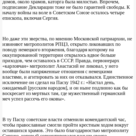
домов, около храмов, каторга была милостью. Впрочем,
подписание Декларации тоже не было гарантией свободы. К
началу войны на воле в Советском Союзе осталось четыре
епископа, включая Сергия.
Но даже эти зверства, по мнению Московской патриархии, не
извиняют митрополитов РПЦЗ, открыто ликовавших по
поводу немецкого вторжения, благодаря которому на
оккупированной территории открылось вдвое больше
приходов, чем оставалось в СССР. Правда, первоиерарх
«карловчан» митрополит Анастасий не ликовал, у него
вообще были напряженные отношения с немецкими
властями, и агитировать за них он отказывался. Единственное
исключение он сделал на Пасху 1942 г.: «Настал день,
ожидаемый [русским народом], и он ныне подлинно как бы
воскресает из мертвых там, где мужественный германский
меч успел рассечь его оковы».
В ту Пасху советские власти отменили комендантский час,
чтобы православные смогли пройти крестным ходом вокруг
оставшихся храмов. Это было благодарностью митрополиту
Сергию, который сориентировался раньше своего