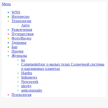
Skip
Secondary
Menu
to
Navigation
WNS
content
Menu
Интересно
Технологии
Авто
Развлечения
Путешествия
Фото|Видео
Здоровье
Бар
Прочее
Журналы
ko
Cometasite
блог о малых телах Солнечной системы
и карликовых планетах
Hardru
Imhonews
Newsweek
idevby
anticorporativ
Психология