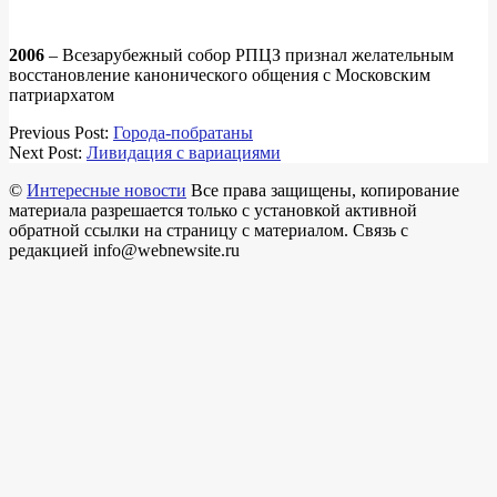
2006
– Всезарубежный собор РПЦЗ признал желательным
восстановление канонического общения с Московским
патриархатом
2018-
Previous Post:
Города-побратаны
04-
Next Post:
Ливидация с вариациями
15
©
Интересные новости
Все права защищены, копирование
материала разрешается только с установкой активной
обратной ссылки на страницу с материалом. Связь с
редакцией info@webnewsite.ru