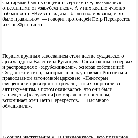
с которыми были в общении «сергианцы», оказывались
отрезанными от «зарубежников». А у них крепло чувство
избранности. «Все эти годы мы были изолированы, и это
было правильно», — говорит протоиерей Петр Перекрестов
из Сан-Франциско.
Первым крупным завоеванием стала паства суздальского
архимандрита Валентина Русанцева. Он же одним из первых
и распрощался с «зарубежниками», основав собственный
Суздальский синод, который теперь управляет Российской
православной автономной церковью. «Некоторые
священники приходили и кричали, что их запретили за
антиэкуменизм, а потом оказывалось, что они были
запрещены [в служении] по моральным причинам, —
вспоминает отец Петр Перекрестов. — Нас много
обманывали».
В общем, наступление РПЦЗ захлебнулось. Зато праведное