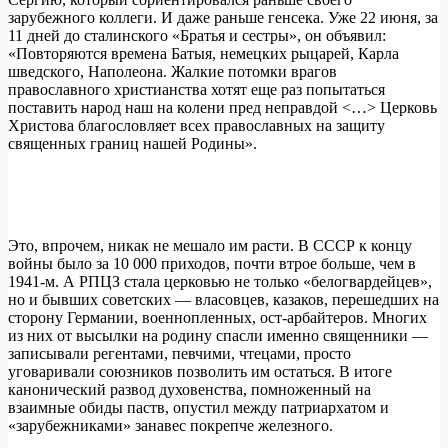
зарубежного коллеги. И даже раньше генсека. Уже 22 июня, за
11 дней до сталинского «Братья и сестры», он объявил:
«Повторяются времена Батыя, немецких рыцарей, Карла
шведского, Наполеона. Жалкие потомки врагов
православного христианства хотят еще раз попытаться
поставить народ наш на колени пред неправдой <…> Церковь
Христова благословляет всех православных на защиту
священных границ нашей Родины».
Это, впрочем, никак не мешало им расти. В СССР к концу
войны было за 10 000 приходов, почти втрое больше, чем в
1941-м. А РПЦЗ стала церковью не только «белогвардейцев»,
но и бывших советских — власовцев, казаков, перешедших на
сторону Германии, военнопленных, ост-арбайтеров. Многих
из них от высылки на родину спасли именно священники —
записывали регентами, певчими, чтецами, просто
уговаривали союзников позволить им остаться. В итоге
канонический развод духовенства, помноженный на
взаимные обиды паств, опустил между патриархатом и
«зарубежниками» занавес покрепче железного.