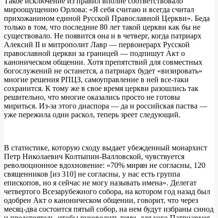
Такое исключение из правил вполне соответствовало
мироощущению Орлова: «Я себя считаю и всегда считал
прихожанином единой Русской Православной Церкви». Беда
только в том, что последние 80 лет такой церкви как бы не
существовало. Не появится она и в четверг, когда патриарх
Алексий II и митрополит Лавр — первоиерарх Русской
православной церкви за границей — подпишут Акт о
каноническом общении. Хотя препятствий для совместных
богослужений не останется, а патриарх будет «визировать»
многие решения РПЦЗ, самоуправление в ней все-таки
сохранится. К тому же в свое время церкви разошлись так
решительно, что многие оказались просто не готовы
мириться. Из-за этого диаспора — да и российская паства —
уже пережила один раскол, теперь зреет следующий.
В статистике, которую сходу выдает убежденный монархист
Петр Николаевич Колтыпин-Валловской, чувствуется
революционное вдохновение: «70% мирян не согласны, 120
священников [из 310] не согласны, у нас есть группа
епископов, но я сейчас не могу называть имена». Делегат
четвертого Всезарубежного собора, на котором год назад был
одобрен Акт о каноническом общении, говорит, что через
месяц-два состоится пятый собор, на нем будут избраны синод
и предстоятель, чтобы руководить теми, для кого Патриархия