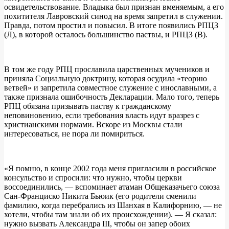
освидетельствование. Владыка был признан вменяемым, а его
похитителя Лавровский синод на время запретил в служении.
Правда, потом простил и повысил. В итоге появились РПЦЗ
(Л), в которой осталось большинство паствы, и РПЦЗ (В).
В том же году РПЦ прославила царственных мучеников и
приняла Социальную доктрину, которая осудила «теорию
ветвей» и запретила совместное служение с инославными, а
также признала ошибочность Декларации. Мало того, теперь
РПЦ обязана призывать паству к гражданскому
неповиновению, если требования власть идут вразрез с
христианскими нормами. Вскоре из Москвы стали
интересоваться, не пора ли помириться.
«Я помню, в конце 2002 года меня пригласили в российское
консульство и спросили: что нужно, чтобы церкви
воссоединились, — вспоминает атаман Общеказачьего союза
Сан-Франциско Никита Бьюик (его родители сменили
фамилию, когда перебрались из Шанхая в Калифорнию, — не
хотели, чтобы там знали об их происхождении). — Я сказал:
нужно вызвать Александра III, чтобы он запер обоих