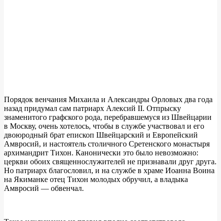
Порядок венчания Михаила и Александры Орловых два года
назад придумал сам патриарх Алексий II. Отпрыску
знаменитого графского рода, перебравшемуся из Швейцарии
в Москву, очень хотелось, чтобы в службе участвовал и его
двоюродный брат епископ Швейцарский и Европейский
Амвросий, и настоятель столичного Сретенского монастыря
архимандрит Тихон. Канонически это было невозможно:
церкви обоих священнослужителей не признавали друг друга.
Но патриарх благословил, и на службе в храме Иоанна Воина
на Якиманке отец Тихон молодых обручил, а владыка
Амвросий — обвенчал.