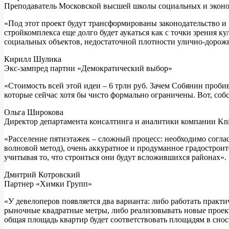
Преподаватель Московской высшей школы социальных и эконо
«Под этот проект будут трансформированы законодательство и
стройкомплекса еще долго будет аукаться как с точки зрения 
социальных объектов, недостаточной плотности улично-дорожно
Кирилл Шулика
Экс-зампред партии «Демократический выбор»
«Стоимость всей этой идеи – 6 трлн руб. Зачем Собянин проб
которые сейчас хотя бы чисто формально ограничены. Вот, собс
Ольга Широкова
Директор департамента консалтинга и аналитики компании Kni
«Расселение пятиэтажек – сложный процесс: необходимо согла
волновой метод), очень аккуратное и продуманное градострои
учитывая то, что строиться они будут всложившихся районах».
Дмитрий Котровский
Партнер «Химки Групп»
«У девелоперов появляется два варианта: либо работать практ
рыночные квадратные метры, либо реализовывать новые проект
общая площадь квартир будет соответствовать площадям в сно