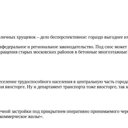
ичных хрущевок – дело бесперспективное: гораздо выгоднее их 
федеральное и региональное законодательство. Под снос может по
вращения старых московских районов в бетонные многоэтажные 
селение трудоспособного населения в центральную часть города
рия ввосторге. Ну и департамент транспорта тоже ввосторге, та
ечной застройки под прикрытием оперативно принимаемого через
 коммерческое жилье».