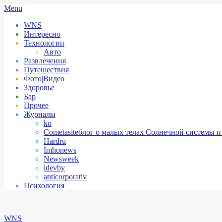
Skip
Secondary
Menu
to
Navigation
WNS
content
Menu
Интересно
Технологии
Авто
Развлечения
Путешествия
Фото|Видео
Здоровье
Бар
Прочее
Журналы
ko
Cometasite
блог о малых телах Солнечной системы и
Hardru
Imhonews
Newsweek
idevby
anticorporativ
Психология
WNS