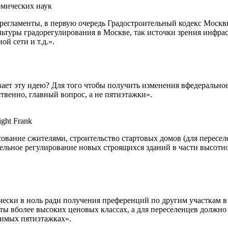
мических наук
 регламенты, в первую очередь Градостроительный кодекс Москвы
культуры градорегулирования в Москве, так источки зрения инф
й сети и т.д.».
ивает эту идею? Для того чтобы получить изменения вфедеральн
твенно, главный вопрос, а не пятиэтажки».
ght Frank
сование сжителями, строительство стартовых домов (для перес
тельное регулирование новых строящихся зданий в части высотн
ически в ноль ради получения преференций по другим участкам 
ы вболее высоких ценовых классах, а для переселенцев должно 
симых пятиэтажках».