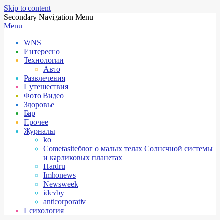
Skip to content
Secondary Navigation Menu
Menu
WNS
Интересно
Технологии
Авто
Развлечения
Путешествия
Фото|Видео
Здоровье
Бар
Прочее
Журналы
ko
Cometasite
блог о малых телах Солнечной системы
и карликовых планетах
Hardru
Imhonews
Newsweek
idevby
anticorporativ
Психология