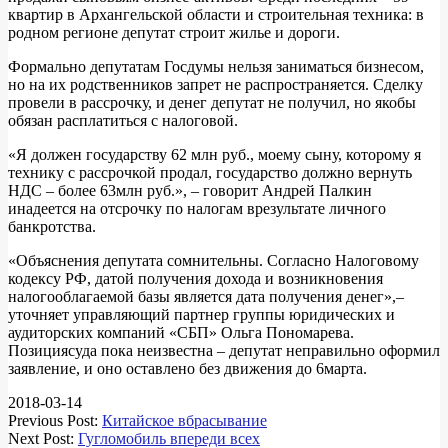
квартир в Архангельской области и строительная техника: в
родном регионе депутат строит жилье и дороги.
Формально депутатам Госдумы нельзя заниматься бизнесом,
но на их родственников запрет не распространяется. Сделку
провели в рассрочку, и денег депутат не получил, но якобы
обязан расплатиться с налоговой.
«Я должен государству 62 млн руб., моему сыну, которому я
технику с рассрочкой продал, государство должно вернуть
НДС – более 63млн руб.», – говорит Андрей Палкин
инадеется на отсрочку по налогам врезультате личного
банкротства.
«Объяснения депутата сомнительны. Согласно Налоговому
кодексу РФ, датой получения дохода и возникновения
налогооблагаемой базы является дата получения денег»,–
уточняет управляющий партнер группы юридических и
аудиторских компаний «СБП» Ольга Пономарева.
Позициясуда пока неизвестна – депутат неправильно оформил
заявление, и оно оставлено без движения до 6марта.
2018-03-14
Previous Post:
Китайское вбрасывание
Next Post:
Гугломобиль впереди всех