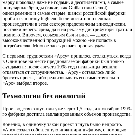
марку шоколада даже не годами, а десятилетиями, а самые
популярные брэнды (такие, как Guilian или Cemoi)
одновременно и самые старые, шансы российской фабрики
пробиться в нишу high end были достаточно велики:
производители в этом секторе представлены эпизодически,
поставки нерегулярны, да и на рекламу дистрибуторы тратили
немного. Впрочем, серьезным был и риск — даже с
высококачественной продукцией можно «не попасть в
потребителя». Многое здесь решает простая удача.
С первыми трудностями «Арсу» пришлось столкнуться, когда
в Одинцове на месте предполагаемой фабрики был только
фундамент: после августа 1998 года итальянцы решили
отказаться от сотрудничества. «Арсу» оставалось либо
бросить проект, либо реализовывать его самостоятельно.
«Арс» выбрал второе.
Технологии без аналогий
Производство запустили уже через 1,5 года, а к октябрю 1999-
го фабрика достигла запланированных объемов производства.
Конечно, в одиночку такой проект тянуть было непросто.
«Арс» создал собственную инжиниринг-фирму, с помощью