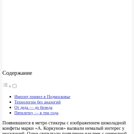
Содержание
Импорт привел в Подмосковье
Технологии без аналогий
От деда — до брэнда
Пятилетку — в три года
Появившиеся в метро стикеры с изображением шоколадной
конфеты марки «А. Коркунов» вызвали немалый интерес у
москвичей. Одни связывали появление наклеек с очередной