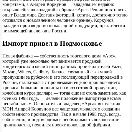
конфетами, а Андрей Коркунов — владельцем недавно
открывшейся шоколадной фабрики «Арс». Решив повторить
опыт Владимира Довганя (который, кстати, достаточно тепло
отозвался о новоявленном человеке-брэнде), Коркунов
наладил производство шоколадной продукции, практически
не имеющей аналогов в России.
Импорт привел в Подмосковье
Новая фабрика — собственность торгового дома «Арс»,
который уже несколько лет занимается продажей
кондитерских изделий иностранных производителей Fazer,
Mozart, Witters, Cadbury. Бизнес, связанный с закупкой
продукции за рубежом и его последующей перепродажей в
России, сталкивался с проблемами еще до прошлогоднего
кризиса. Большие пошлины на ввоз готовой продукции,
колебания курса доллара — тогда еще не столь заметные, как
осенью 1998 года, — делали положение импортера весьма
нестабильным. Основатель и владелец «Арса» выпускник
МЭИ Андрей Коркунов все чаще задумывался о создании
собственного производства. Так в начале 1998 года, когда,
собственно, и подтвердилась необходимость локализации
производства, появился проект шоколадной фабрики.