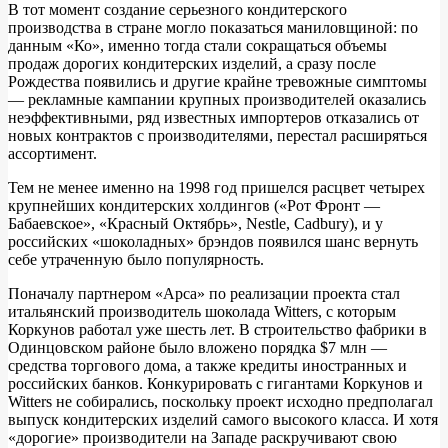
В тот момент создание серьезного кондитерского
производства в стране могло показаться маниловщиной: по
данным «Ко», именно тогда стали сокращаться объемы
продаж дорогих кондитерских изделий, а сразу после
Рождества появились и другие крайне тревожные симптомы
— рекламные кампании крупных производителей оказались
неэффективными, ряд известных импортеров отказались от
новых контрактов с производителями, перестал расширяться
ассортимент.
Тем не менее именно на 1998 год пришелся расцвет четырех
крупнейших кондитерских холдингов («Рот Фронт —
Бабаевское», «Красный Октябрь», Nestle, Cadbury), и у
российских «шоколадных» брэндов появился шанс вернуть
себе утраченную было популярность.
Поначалу партнером «Арса» по реализации проекта стал
итальянский производитель шоколада Witters, с которым
Коркунов работал уже шесть лет. В строительство фабрики в
Одинцовском районе было вложено порядка $7 млн —
средства торгового дома, а также кредиты иностранных и
российских банков. Конкурировать с гигантами Коркунов и
Witters не собирались, поскольку проект исходно предполагал
выпуск кондитерских изделий самого высокого класса. И хотя
«дорогие» производители на Западе раскручивают свою