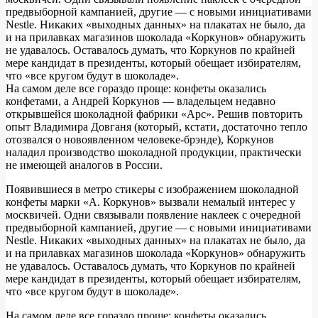
предвыборной кампанией, другие — с новыми инициативами
Nestle. Никаких «выходных данных» на плакатах не было, да
и на прилавках магазинов шоколада «Коркунов» обнаружить
не удавалось. Оставалось думать, что Коркунов по крайней
мере кандидат в президенты, который обещает избирателям,
что «все кругом будут в шоколаде».
На самом деле все гораздо проще: конфеты оказались
конфетами, а Андрей Коркунов — владельцем недавно
открывшейся шоколадной фабрики «Арс». Решив повторить
опыт Владимира Довганя (который, кстати, достаточно тепло
отозвался о новоявленном человеке-брэнде), Коркунов
наладил производство шоколадной продукции, практически
не имеющей аналогов в России.
Появившиеся в метро стикеры с изображением шоколадной
конфеты марки «А. Коркунов» вызвали немалый интерес у
москвичей. Одни связывали появление наклеек с очередной
предвыборной кампанией, другие — с новыми инициативами
Nestle. Никаких «выходных данных» на плакатах не было, да
и на прилавках магазинов шоколада «Коркунов» обнаружить
не удавалось. Оставалось думать, что Коркунов по крайней
мере кандидат в президенты, который обещает избирателям,
что «все кругом будут в шоколаде».
На самом деле все гораздо проще: конфеты оказались