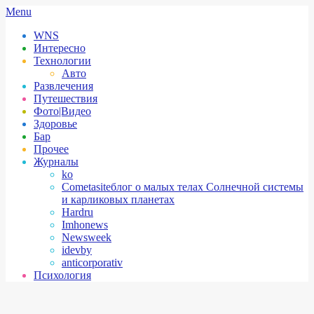
Skip
Secondary
Menu
to
Navigation
WNS
content
Menu
Интересно
Технологии
Авто
Развлечения
Путешествия
Фото|Видео
Здоровье
Бар
Прочее
Журналы
ko
Cometasite
блог о малых телах Солнечной системы
и карликовых планетах
Hardru
Imhonews
Newsweek
idevby
anticorporativ
Психология