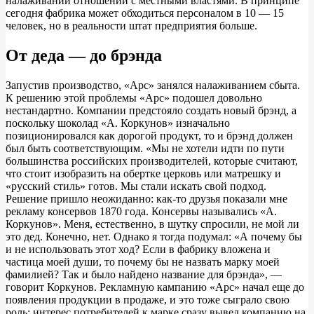
налаживании отношений с местными властями. В принципе
сегодня фабрика может обходиться персоналом в 10 — 15
человек, но в реальности штат предприятия больше.
От деда — до брэнда
Запустив производство, «Арс» занялся налаживанием сбыта.
К решению этой проблемы «Арс» подошел довольно
нестандартно. Компании предстояло создать новый брэнд, а
поскольку шоколад «А. Коркунов» изначально
позиционировался как дорогой продукт, то и брэнд должен
был быть соответствующим. «Мы не хотели идти по пути
большинства российских производителей, которые считают,
что стоит изобразить на обертке церковь или матрешку и
«русский стиль» готов. Мы стали искать свой подход.
Решение пришло неожиданно: как-то друзья показали мне
рекламу консервов 1870 года. Консервы назывались «А.
Коркунов». Меня, естественно, в шутку спросили, не мой ли
это дед. Конечно, нет. Однако я тогда подумал: «А почему бы
и не использовать этот ход? Если в фабрику вложена и
частица моей души, то почему бы не назвать марку моей
фамилией? Так и было найдено название для брэнда», —
говорит Коркунов. Рекламную кампанию «Арс» начал еще до
появления продукции в продаже, и это тоже сыграло свою
роль: интерес потребителей к марке сразу вывел компанию на