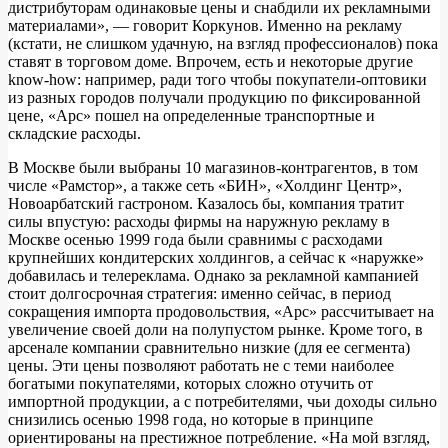
дистрибуторам одинаковые цены и снабдили их рекламными
материалами», — говорит Коркунов. Именно на рекламу
(кстати, не слишком удачную, на взгляд профессионалов) пока
ставят в торговом доме. Впрочем, есть и некоторые другие
know-how: например, ради того чтобы покупатели-оптовики
из разных городов получали продукцию по фиксированной
цене, «Арс» пошел на определенные транспортные и
складские расходы.
В Москве были выбраны 10 магазинов-контрагентов, в том
числе «Рамстор», а также сеть «БИН», «Холдинг Центр»,
Новоарбатский гастроном. Казалось бы, компания тратит
силы впустую: расходы фирмы на наружную рекламу в
Москве осенью 1999 года были сравнимы с расходами
крупнейших кондитерских холдингов, а сейчас к «наружке»
добавилась и телереклама. Однако за рекламной кампанией
стоит долгосрочная стратегия: именно сейчас, в период
сокращения импорта продовольствия, «Арс» рассчитывает на
увеличение своей доли на полупустом рынке. Кроме того, в
арсенале компании сравнительно низкие (для ее сегмента)
цены. Эти цены позволяют работать не с теми наиболее
богатыми покупателями, которых сложно отучить от
импортной продукции, а с потребителями, чьи доходы сильно
снизились осенью 1998 года, но которые в принципе
ориентированы на престижное потребление. «На мой взгляд,