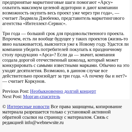
предпринятые маркетинговые шаги помогают «Арсу»
охватить максимум целевой аудитории и дают компании
возможность окупить весь проект уже через три года», —
считает Людмила Дзюбенко, представитель маркетингового
агентства «Интеллект-Сервис».
Три года — большой срок для продовольственного проекта.
Впрочем, есть ли вообще будущее у таких проектов (жизнь-то
явно налаживается), выяснится уже к Новому году. Удастся ли
компании убедить потребителей покупать к праздничному
столу продукцию «Арса»? Если да — значит, компания
создала дорогой отечественный шоколад, который может
конкурировать с самыми известными марками. Обычно на это
уходят десятилетия. Возможно, в данном случае все
действительно произойдет за три года. «А почему бы и нет?»
— считает Коркунов.
2018-
Previous Post:
Необыкновенно долгий концерт
03-
Next Post:
Морган-спаситель
21
©
Интересные новости
Все права защищены, копирование
материала разрешается только с установкой активной
обратной ссылки на страницу с материалом. Связь с
редакцией info@webnewsite.ru