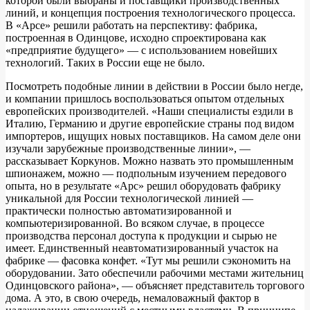
которой были выбраны и поставщики производственных
линий, и концепция построения технологического процесса.
В «Арсе» решили работать на перспективу: фабрика,
построенная в Одинцове, исходно спроектирована как
«предприятие будущего» — с использованием новейших
технологий. Таких в России еще не было.
Посмотреть подобные линии в действии в России было негде,
и компании пришлось воспользоваться опытом отдельных
европейских производителей. «Наши специалисты ездили в
Италию, Германию и другие европейские страны под видом
импортеров, ищущих новых поставщиков. На самом деле они
изучали зарубежные производственные линии», —
рассказывает Коркунов. Можно назвать это промышленным
шпионажем, можно — подпольным изучением передового
опыта, но в результате «Арс» решил оборудовать фабрику
уникальной для России технологической линией —
практически полностью автоматизированной и
компьютеризированной. Во всяком случае, в процессе
производства персонал доступа к продукции и сырью не
имеет. Единственный неавтоматизированный участок на
фабрике — фасовка конфет. «Тут мы решили сэкономить на
оборудовании. Зато обеспечили рабочими местами жительниц
Одинцовского района», — объясняет представитель торгового
дома. А это, в свою очередь, немаловажный фактор в