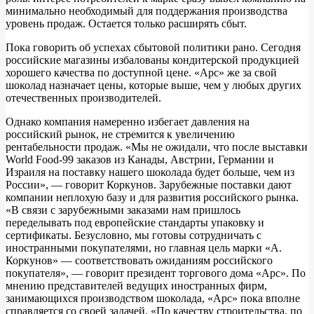
минимально необходимый для поддержания производства
уровень продаж. Остается только расширять сбыт.
Пока говорить об успехах сбытовой политики рано. Сегодня
российские магазины избалованы кондитерской продукцией
хорошего качества по доступной цене. «Арс» же за свой
шоколад назначает цены, которые выше, чем у любых других
отечественных производителей.
Однако компания намеренно избегает давления на
российский рынок, не стремится к увеличению
рентабельности продаж. «Мы не ожидали, что после выставки
World Food-99 заказов из Канады, Австрии, Германии и
Израиля на поставку нашего шоколада будет больше, чем из
России», — говорит Коркунов. Зарубежные поставки дают
компании неплохую базу и для развития российского рынка.
«В связи с зарубежными заказами нам пришлось
переделывать под европейские стандарты упаковку и
сертификаты. Безусловно, мы готовы сотрудничать с
иностранными покупателями, но главная цель марки «А.
Коркунов» — соответствовать ожиданиям российского
покупателя», — говорит президент торгового дома «Арс». По
мнению представителей ведущих иностранных фирм,
занимающихся производством шоколада, «Арс» пока вполне
справляется со своей задачей. «По качеству строительства, по