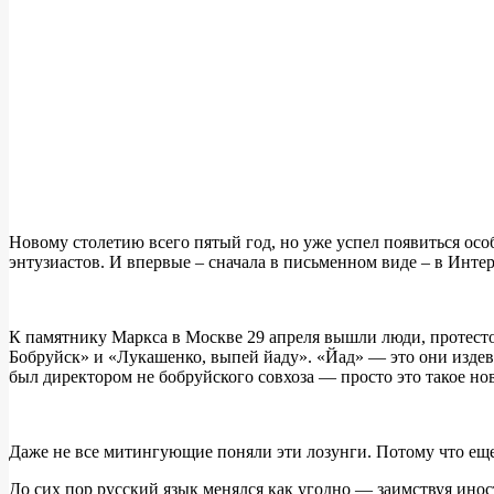
Новому столетию всего пятый год, но уже успел появиться осо
энтузиастов. И впервые – сначала в письменном виде – в Интер
К памятнику Маркса в Москве 29 апреля вышли люди, протест
Бобруйск» и «Лукашенко, выпей йаду». «Йад» — это они издева
был директором не бобруйского совхоза — просто это такое но
Даже не все митингующие поняли эти лозунги. Потому что ещ
До сих пор русский язык менялся как угодно — заимствуя инос