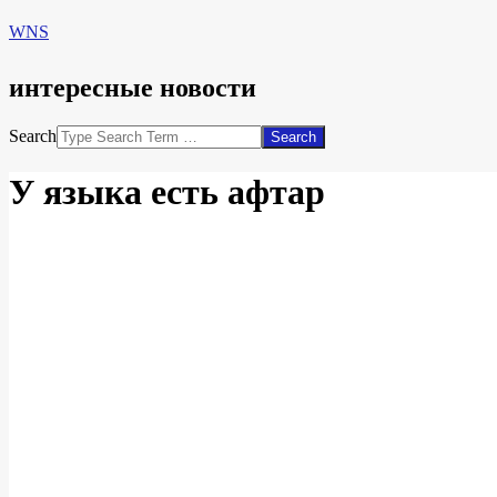
WNS
интересные новости
Search
У языка есть афтaр