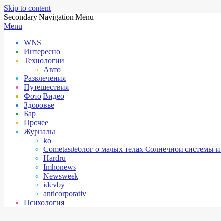
Skip to content
Secondary Navigation Menu
Menu
WNS
Интересно
Технологии
Авто
Развлечения
Путешествия
Фото|Видео
Здоровье
Бар
Прочее
Журналы
ko
Cometasite
блог о малых телах Солнечной системы и
Hardru
Imhonews
Newsweek
idevby
anticorporativ
Психология