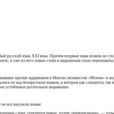
бый русский язык XXI века. Причем впервые язык возник не стих
нете, и уже из него новые слова и выражения стали перениматьс
овавшие против задержания в Минске активистов «Яблока» и жу
лись не над белорусским языком, в котором как слышится, так и
вое устойчивое ругательное выражение.
е не все выучили новые
транные слова, генерируя новые, путем «варваризации», — толь