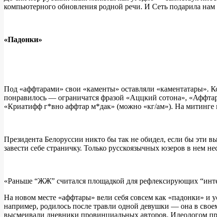
компьютерного обновления родной речи. И Сеть подарила нам 
«Падонки»
Под «аффтарами» свои «каменты» оставляли «каментатары». Ко
понравилось — ограничатся фразой «Аццкий сотона», «Аффтар
«Криатифф г*вно аффтар м*дак» (можно «кг/ам»). На митинге
Президента Белоруссии никто бы так не обидел, если бы эти в
завести себе страничку. Только русскоязычных юзеров в нем не
«Раньше “ЖЖ” считался площадкой для рефлексирующих “инте
На новом месте «аффтары» вели себя совсем как «падонки» и 
например, родилось после травли одной девушки — она в свое
высмеивали дневники провинциальных авторов. Идеологом прес