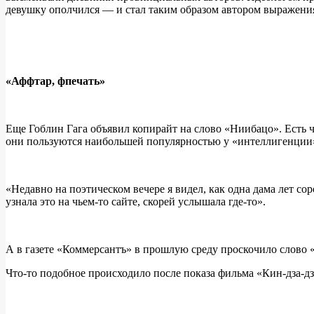
девушку ополчился — и стал таким образом автором выражения
«Аффтар, фпечать»
Еще Гоблин Гага объявил копирайт на слово «Ниибацо». Есть ч
они пользуются наибольшей популярностью у «интеллигенции», 
«Недавно на поэтическом вечере я видел, как одна дама лет со
узнала это на чьем-то сайте, скорей услышала где-то».
А в газете «Коммерсантъ» в прошлую среду проскочило слово
Что-то подобное происходило после показа фильма «Кин-дза-дз