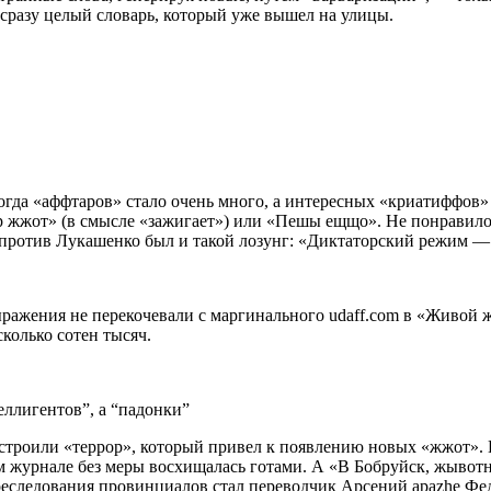
сразу целый словарь, который уже вышел на улицы.
гда «аффтаров» стало очень много, а интересных «криатиффов»
 жжот» (в смысле «зажигает») или «Пешы ещщо». Не понравилос
 против Лукашенко был и такой лозунг: «Диктаторский режим 
ыражения не перекочевали с маргинального udaff.com в «Живой 
сколько сотен тысяч.
ллигентов”, а “падонки”
устроили «террор», который привел к появлению новых «жжот».
м журнале без меры восхищалась готами. А «В Бобруйск, жывотн
ледования провинциалов стал переводчик Арсений apazhe Федор