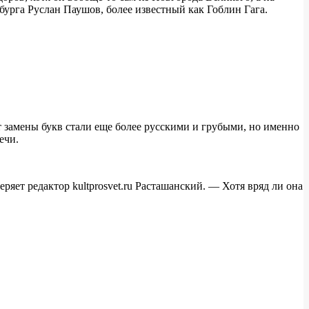
урга Руслан Паушов, более известный как Гоблин Гага.
т замены букв стали еще более русскими и грубыми, но именно
ечи.
ряет редактор kultprosvet.ru Расташанский. — Хотя вряд ли она