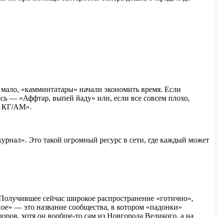
 мало, «камминтатары» начали экономить время. Если
ь — «Аффтар, выпей йаду» или, если все совсем плохо,
— КГ/АМ».
журнал». Это такой огромный ресурс в сети, где каждый может
 Получившее сейчас широкое распространение «готично»,
ое» — это название сообщества, в котором «падонки»
ов, хотя он вообще-то сам из Новгорода Великого, а на