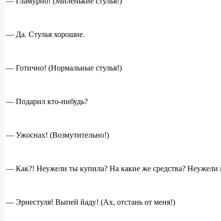
— Гламурно! (Миленькие стулья!)
— Да. Стулья хорошие.
— Готично! (Нормальные стулья!)
— Подарил кто-нибудь?
— Ужоснах! (Возмутительно!)
— Как?! Неужели ты купила? На какие же средства? Неужели н
— Эрнестуля! Выпей йаду! (Ах, отстань от меня!)