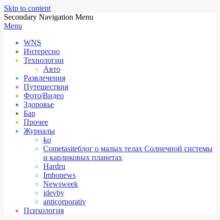
Skip to content
Secondary Navigation Menu
Menu
WNS
Интересно
Технологии
Авто
Развлечения
Путешествия
Фото|Видео
Здоровье
Бар
Прочее
Журналы
ko
Cometasite
блог о малых телах Солнечной системы
и карликовых планетах
Hardru
Imhonews
Newsweek
idevby
anticorporativ
Психология