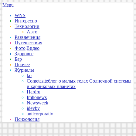
Skip
Secondary
Menu
to
Navigation
WNS
content
Menu
Интересно
Технологии
Авто
Развлечения
Путешествия
Фото|Видео
Здоровье
Бар
Прочее
Журналы
ko
Cometasite
блог о малых телах Солнечной системы
и карликовых планетах
Hardru
Imhonews
Newsweek
idevby
anticorporativ
Психология