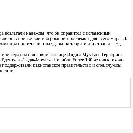
а возлагали надежды, что он справится с исламскими
взрывоопасной точкой и огромной проблемой для всего мира. Для
ериканцы наносят по ним удары на территории страны. Под
рушили теракты в деловой столице Индии Мумбаи. Террористы
райдент» и «Тадж-Махал». Погибли более 180 человек, около
е поддерживали пакистанское правительство и спецслужбы.
ошений.