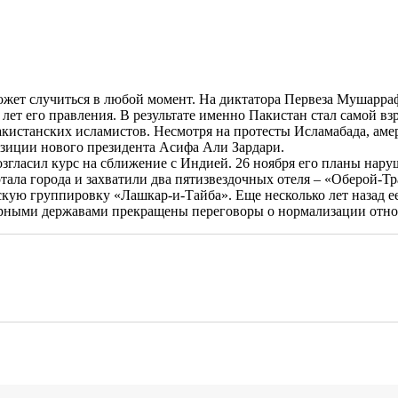
может случиться в любой момент. На диктатора Первеза Мушарраф
9 лет его правления. В результате именно Пакистан стал самой 
пакистанских исламистов. Несмотря на протесты Исламабада, ам
озиции нового президента Асифа Али Зардари.
озгласил курс на сближение с Индией. 26 ноября его планы на
тала города и захватили два пятизвездочных отеля – «Оберой-Т
кую группировку «Лашкар-и-Тайба». Еще несколько лет назад е
дерными державами прекращены переговоры о нормализации отн