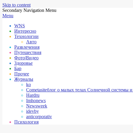
Skip to content
Secondary Navigation Menu
Menu
WNS
Интересно
Технологии
Авто
Развлечения
Путешествия
Фото|Видео
Здоровье
Бар
Прочее
Журналы
ko
Cometasite
блог о малых телах Солнечной системы и
Hardru
Imhonews
Newsweek
idevby
anticorporativ
Психология