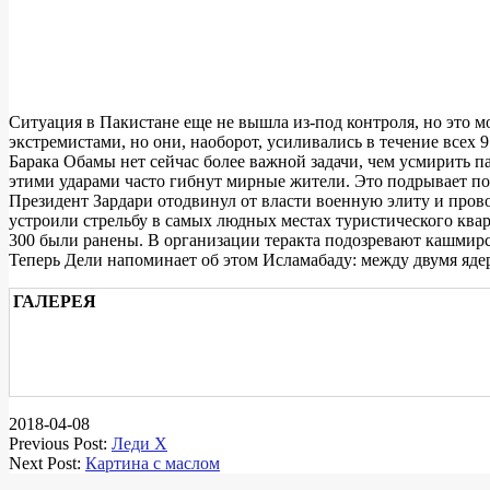
Ситуация в Пакистане еще не вышла из-под контроля, но это 
экстремистами, но они, наоборот, усиливались в течение всех 
Барака Обамы нет сейчас более важной задачи, чем усмирить 
этими ударами часто гибнут мирные жители. Это подрывает п
Президент Зардари отодвинул от власти военную элиту и пров
устроили стрельбу в самых людных местах туристического квар
300 были ранены. В организации теракта подозревают кашмирс
Теперь Дели напоминает об этом Исламабаду: между двумя я
ГАЛЕРЕЯ
2018-04-08
Previous Post:
Леди X
Next Post:
Картина с маслом