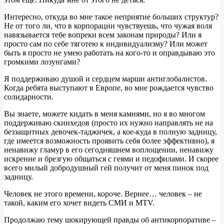
Интересно, откуда во мне такое неприятие больших структур?
Не от того ли, что в корпорации чувствуешь, что чужая воля
навязывается тебе вопреки всем законам природы? Или я
просто сам по себе тяготею к индивидуализму? Или может
быть я просто не умею работать на кого-то и оправдываю это
громкими лозунгами?
Я поддерживаю душой и сердцем марши антиглобалистов.
Когда ребята выступают в Европе, во мне рождается чувство
солидарности.
Вы знаете, можете кидать в меня камнями, но я во многом
поддерживаю скинхедов (просто их нужно направлять не на
беззащитных девочек-таджичек, а кое-куда в полную задницу,
где имеется возможность проявить себя более эффективно), я
ненавижу гламур в его сегодняшнем воплощении, ненавижу
искренне и брезгую общаться с геями и педофилами. И скорее
всего милый добродушный гей получит от меня пинок под
задницу.
Человек не этого времени, короче. Вернее… человек – не
такой, каким его хочет видеть СМИ и MTV.
Продолжаю тему шокирующей правды об антикорпоративе –