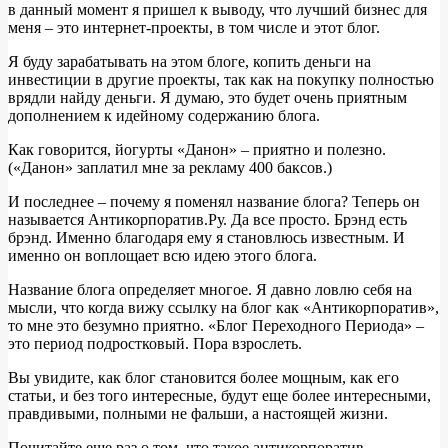
в данный момент я пришел к выводу, что лучший бизнес для
меня – это интернет-проекты, в том числе и этот блог.
Я буду зарабатывать на этом блоге, копить деньги на
инвестиции в другие проекты, так как на покупку полностью
врядли найду деньги. Я думаю, это будет очень приятным
дополнением к идейному содержанию блога.
Как говорится, йогурты «Данон» – приятно и полезно.
(«Данон» заплатил мне за рекламу 400 баксов.)
И последнее – почему я поменял название блога? Теперь он
называется Антикорпоратив.Ру. Да все просто. Брэнд есть
брэнд. Именно благодаря ему я становлюсь известным. И
именно он воплощает всю идею этого блога.
Название блога определяет многое. Я давно ловлю себя на
мысли, что когда вижу ссылку на блог как «Антикорпоратив»,
то мне это безумно приятно. «Блог Переходного Периода» –
это период подростковый. Пора взрослеть.
Вы увидите, как блог становится более мощным, как его
статьи, и без того интересные, будут еще более интересными,
правдивыми, полными не фальши, а настоящей жизни.
Почитайте еще раз о том, что такое антикорпоратив.