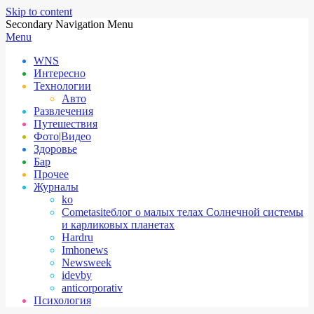
Skip to content
Secondary Navigation Menu
Menu
WNS
Интересно
Технологии
Авто
Развлечения
Путешествия
Фото|Видео
Здоровье
Бар
Прочее
Журналы
ko
Cometasite
блог о малых телах Солнечной системы
и карликовых планетах
Hardru
Imhonews
Newsweek
idevby
anticorporativ
Психология