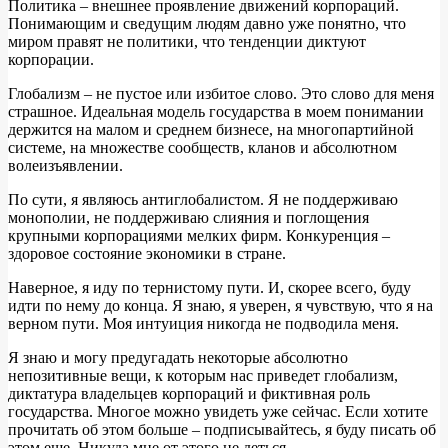
Политика – внешнее проявление движений корпораций.
Понимающим и сведущим людям давно уже понятно, что
миром правят не политики, что тенденции диктуют
корпорации.
Глобализм – не пустое или избитое слово. Это слово для меня
страшное. Идеальная модель государства в моем понимании
держится на малом и среднем бизнесе, на многопартийной
системе, на множестве сообществ, кланов и абсолютном
волеизъявлении.
По сути, я являюсь антиглобалистом. Я не поддерживаю
монополии, не поддерживаю слияния и поглощения
крупными корпорациями мелких фирм. Конкуренция –
здоровое состояние экономики в стране.
Наверное, я иду по тернистому пути. И, скорее всего, буду
идти по нему до конца. Я знаю, я уверен, я чувствую, что я на
верном пути. Моя интуиция никогда не подводила меня.
Я знаю и могу предугадать некоторые абсолютно
непозитивные вещи, к которым нас приведет глобализм,
диктатура владельцев корпораций и фиктивная роль
государства. Многое можно увидеть уже сейчас. Если хотите
прочитать об этом больше – подписывайтесь, я буду писать об
этом еще. Никуда мне от этого не деться.