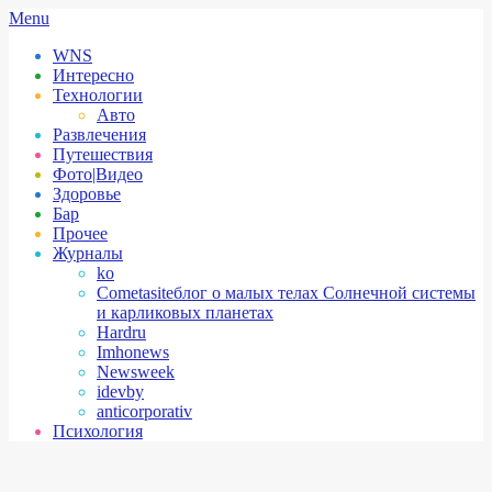
Skip
Secondary
Menu
to
Navigation
WNS
content
Menu
Интересно
Технологии
Авто
Развлечения
Путешествия
Фото|Видео
Здоровье
Бар
Прочее
Журналы
ko
Cometasite
блог о малых телах Солнечной системы
и карликовых планетах
Hardru
Imhonews
Newsweek
idevby
anticorporativ
Психология