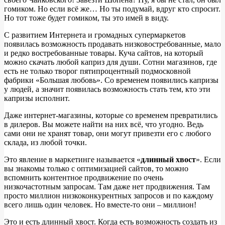
гомиком. Но если всё же… Но ты подумай, вдруг кто спросит.
Но тот тоже будет гомиком, ты это имей в виду.
С развитием Интернета и громадных супермаркетов
появилась возможность продавать низковостребованные, мало
и редко востребованные товары. Куча сайтов, на который
можно скачать любой каприз для души. Сотни магазинов, где
есть не только творог пятипроцентный подмосковной
фабрики «Большая любовь». Со временем появились капризы
у людей, а значит появилась возможность стать тем, кто эти
капризы исполнит.
Даже интернет-магазины, которые со временем превратились
в дилеров. Вы можете найти на них всё, что угодно. Ведь
сами они не хранят товар, они могут привезти его с любого
склада, из любой точки.
Это явление в маркетинге называется «
длинный хвост
». Если
вы знакомы только с оптимизацией сайтов, то можно
вспомнить контентное продвижение по очень
низкочастотным запросам. Там даже нет продвижения. Там
просто миллион низкоконкурентных запросов и по каждому
всего лишь один человек. Но вместе-то они – миллион!
Это и есть длинный хвост. Когда есть возможность создать из