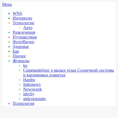
Skip
Secondary
Menu
to
Navigation
WNS
content
Menu
Интересно
Технологии
Авто
Развлечения
Путешествия
Фото|Видео
Здоровье
Бар
Прочее
Журналы
ko
Cometasite
блог о малых телах Солнечной системы
и карликовых планетах
Hardru
Imhonews
Newsweek
idevby
anticorporativ
Психология