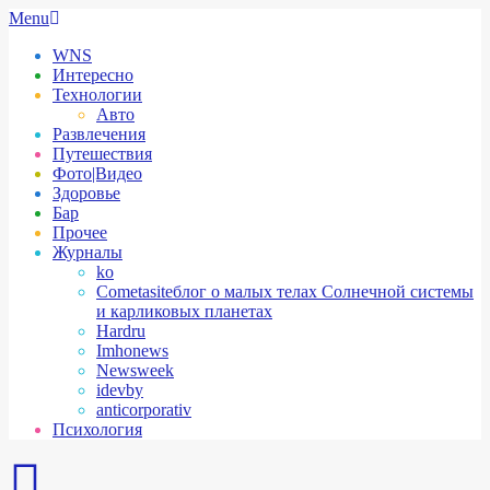
Skip
Secondary
Menu
to
Navigation
WNS
content
Menu
Интересно
Технологии
Авто
Развлечения
Путешествия
Фото|Видео
Здоровье
Бар
Прочее
Журналы
ko
Cometasite
блог о малых телах Солнечной системы
и карликовых планетах
Hardru
Imhonews
Newsweek
idevby
anticorporativ
Психология