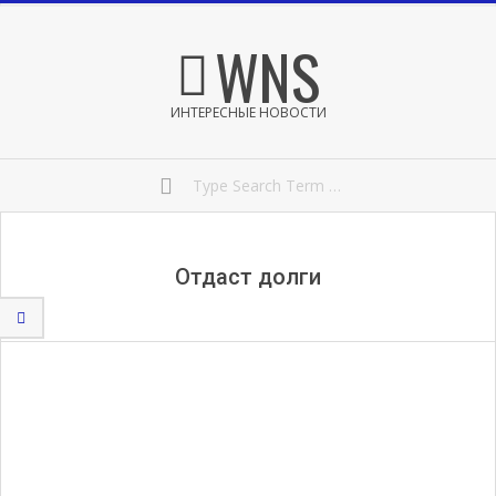
Skip
Secondary
WNS
to
Navigation
content
Menu
ИНТЕРЕСНЫЕ НОВОСТИ
Search
Отдаст долги