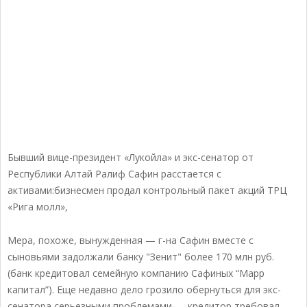
Бывший вице-президент «Лукойла» и экс-сенатор от
Республики Алтай Ралиф Сафин расстается с
активами:бизнесмен продал контрольный пакет акций ТРЦ
«Рига молл»,
Мера, похоже, вынужденная — г-на Сафин вместе с
сыновьями задолжали банку "Зенит" более 170 млн руб.
(банк кредитовал семейную компанию Сафиных “Марр
капитал”). Еще недавно дело грозило обернуться для экс-
сенатора серьезными проблемами — кредитор требовал