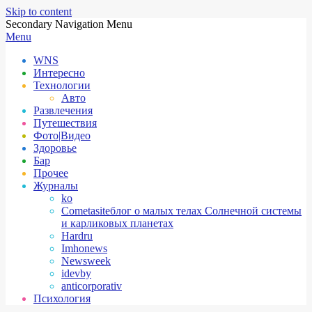
Skip to content
Secondary Navigation Menu
Menu
WNS
Интересно
Технологии
Авто
Развлечения
Путешествия
Фото|Видео
Здоровье
Бар
Прочее
Журналы
ko
Cometasite
блог о малых телах Солнечной системы
и карликовых планетах
Hardru
Imhonews
Newsweek
idevby
anticorporativ
Психология