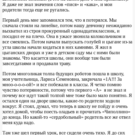
Я даже не знал значения слов «пися» и «кака», и мои
родители тогда еще не ругались.
Первый день мне запомнился тем, что я потерялся. Мы
сначала стояли на линейке, потом нашу девчонку неожиданно
выхватил из строя прокуренный одинадцатиклассник, и
посадил ее на плечо. Она в ужасе звонила колокольчиком и
все смеялись. Потом начали выпускать голубей и цыгане из-за
угла школы начали кидаться в них камнями. Я жил в
цыганских дворах и уже в детском саду мы с ними были
знакомы. Что касается школы, они вообще там были
завсегдатаями и продавали траву.
Потом многоликая толпа будущих роботов пошла в школу,
моя учительница, Лариса Семеновна, закричала «1А!!! За
мноо-о-о-о-ой!» и все побежали в классы. Я четко помню
чувство потерянности, потому что первого «А» я не знал и
почему все идут такой толпой мне тоже было мало понятно. Я
остался один на дворе школы, какие-то родители ходили
вокруг. Я стоял, думал, что теперь в школу не пойду и очень
хотел домой, чтобы поесть оладьев и прочитать «Чиполлино»
до конца. Но какой-то «сердобольный» родитель все же отвел
меня куда надо.
Там уже шел первый урок, все сидели очень тихо. Я до сих