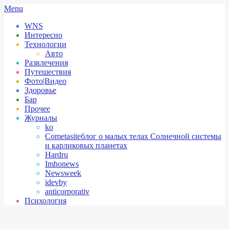
Skip
Secondary
Menu
to
Navigation
WNS
content
Menu
Интересно
Технологии
Авто
Развлечения
Путешествия
Фото|Видео
Здоровье
Бар
Прочее
Журналы
ko
Cometasite
блог о малых телах Солнечной системы
и карликовых планетах
Hardru
Imhonews
Newsweek
idevby
anticorporativ
Психология