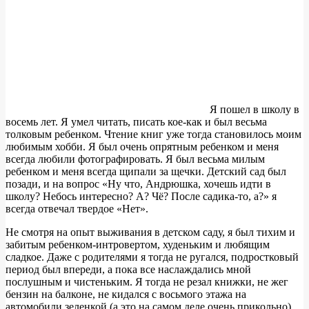
Я пошел в школу в
восемь лет. Я умел читать, писать кое-как и был весьма
толковым ребенком. Чтение книг уже тогда становилось моим
любимым хобби. Я был очень опрятным ребенком и меня
всегда любили фотографировать. Я был весьма милым
ребенком и меня всегда щипали за щечки. Детский сад был
позади, и на вопрос «Ну что, Андрюшка, хочешь идти в
школу? Небось интересно? А? Чё? После садика-то, а?» я
всегда отвечал твердое «Нет».
Не смотря на опыт выживания в детском саду, я был тихим и
забитым ребенком-интровертом, худеньким и любящим
сладкое. Даже с родителями я тогда не ругался, подростковый
период был впереди, а пока все наслаждались мной
послушным и чистеньким. Я тогда не резал книжки, не жег
бензин на балконе, не кидался с восьмого этажа на
автомобили зеленкой (а это на самом деле очень прикольно).