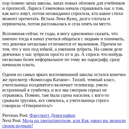
пор помню запах школы, запах новых обложек для учебников
и прописей. Лариса Семеновна начала спрашивать нас о том,
как кого зовут, потом неожиданно спросила, кто какие стихи
можеит прочитать. Встала Лена Кунц, долго глотала и
нервничала, потом расплакалась и села опять на место.
Вспоминая сейчас те годы, я могу однозначно сказать, что
именно тогда я начал учиться общаться с людьми и понимать,
что девочки несколько отличаются от мальчиков. Причем не
тем, что у них под юбкой, а умением зубрить. На самом деле
девчонки у нас зубрили просто от и до. А спроси что-нибудь
несколько более неформальное по тому же параграфу, сразу
начинали плыть.
Одним из самых ярких воспоминаний школы остался конечно
же просмотр «Комиссара Катани». Тихий, темный класс,
учительница полдевятого включает телевизор, умело
встроенный в тумбочку, и все мы смотрим сериал не
отрываясь. Помню, там была сцена насилия, с кого-то
срывали трусики, все смеялись, а учительница строго
говорила «Отвернитесь!»
2018-
Previous Post:
Факультет Демографии
08-
Next Post:
Мода на лжепатриотизм, или Как давно вы звонили
03
своим родным?