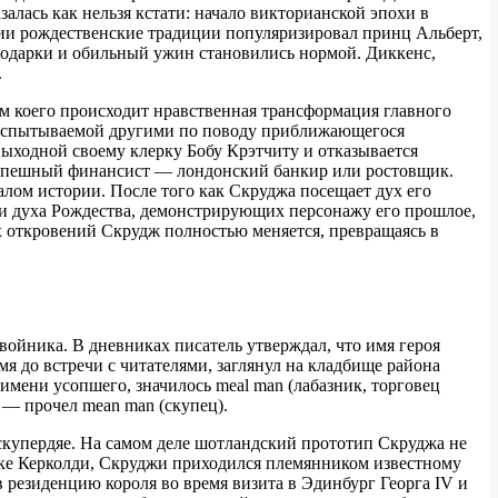
алась как нельзя кстати: начало викторианской эпохи в
нии рождественские традиции популяризировал принц Альберт,
подарки и обильный ужин становились нормой. Диккенс,
.
ем коего происходит нравственная трансформация главного
и, испытываемой другими по поводу приближающегося
выходной своему клерку Бобу Крэтчиту и отказывается
 успешный финансист — лондонский банкир или ростовщик.
алом истории. После того как Скруджа посещает дух его
ри духа Рождества, демонстрирующих персонажу его прошлое,
тих откровений Скрудж полностью меняется, превращаясь в
войника. В дневниках писатель утверждал, что имя героя
мя до встречи с читателями, заглянул на кладбище района
имени усопшего, значилось meal man (лабазник, торговец
, — прочел mean man (скупец).
м скупердяе. На самом деле шотландский прототип Скруджа не
дке Керколди, Скруджи приходился племянником известному
 резиденцию короля во время визита в Эдинбург Георга IV и