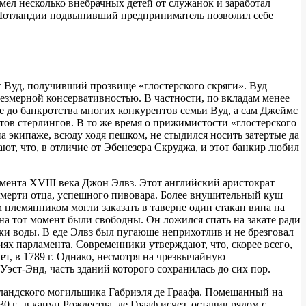
ел несколько внебрачных детей от служанок и заработал
и Шотландии подвыпивший предприниматель позволил себе
 Вуд, получивший прозвище «глостерского скряги». Вуд
резмерной консервативностью. В частности, по вкладам менее
е до банкротства многих конкурентов семьи Вуд, а сам Джеймс
тов стерлингов. В то же время о прижимистости «глостерского
на экипаже, всюду ходя пешком, не стыдился носить затертые да
т, что, в отличие от Эбенезера Скруджа, и этот банкир любил
ента XVIII века Джон Элвз. Этот английский аристократ
 смерти отца, успешного пивовара. Более внушительный куш
 племянником могли заказать в таверне один стакан вина на
на тот момент были свободны. Он ложился спать на закате ради
ки воды. В еде Элвз был пугающе неприхотлив и не брезговал
иях парламента. Современники утверждают, что, скорее всего,
лет, в 1789 г. Однако, несмотря на чрезвычайную
эст-Энд, часть зданий которого сохранилась до сих пор.
лландского могильщика Габриэля де Граафа. Помешанный на
 г., в канун Рождества, де Грааф исчез, оставив рядом с