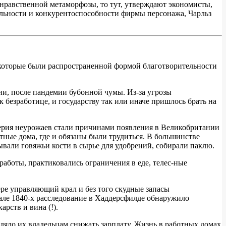
 нравственной метаморфозы, то тут, утверждают экономисты,
бельности и конкурентоспособности фирмы персонажа, Чарльз
, которые были распространенной формой благотворительности
ии, после пандемии бубонной чумы. Из-за угрозы
 безработице, и государству так или иначе пришлось брать на
 серия неурожаев стали причинами появления в Великобритании
тные дома, где и обязаны были трудиться. В большинстве
али говяжьи кости в сырье для удобрений, собирали паклю.
боты, практиковались ограничения в еде, телес-ные
ре управляющий крал и без того скудные запасы
чале 1840-х расследование в Хаддерсфилде обнаружило
рств и вина (!).
оляло их владельцам снижать зарплату. Жизнь в работных домах