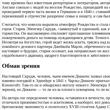
тому времени был известным репортером и литератором, авторо
Англии совпало с модой на веселое Рождество, пришедшей на 
проведший первую часть жизни в Германии и в 1840 г. ставши
переживший в отрочестве разорение семьи и нищету, и сам был
Считается, что новелла выразила атмосферу Рождества и стала
героя. Старик Эбенезер Скрудж, «замкнутый и одинокий, как 
торжества. Он высокомерно отклоняет приглашение племянника 
пожертвовать деньги на помощь нуждающимся детям. Точного 
Несмотря на богатство, герой ведет жизнь аскета, трясясь над
покойного делового партнера Джейкоба Марли, обреченного на
настоящее и будущее, старик осознает, как неправильно он жил
сердобольного дядюшку, щедрого благотворителя и заботливого
Обман зрения
Настоящий Скрудж, человек, чьим именем Диккенс назвал своег
навеяно поездкой в Эдинбург в 1841 г. Чарльз Диккенс приехал
Кэнонгейт. Там-то он и обнаружил могилу некоего Эбенезера Л
зерном), но Диккенс — то ли из-за плохого освещения, то ли в
На автора сие определение человека, оставшееся в вечности, 
отличался прижимистостью и аскетизмом, а наоборот, вел дов
британскому экономисту и политологу XVIII столетия Адаму См