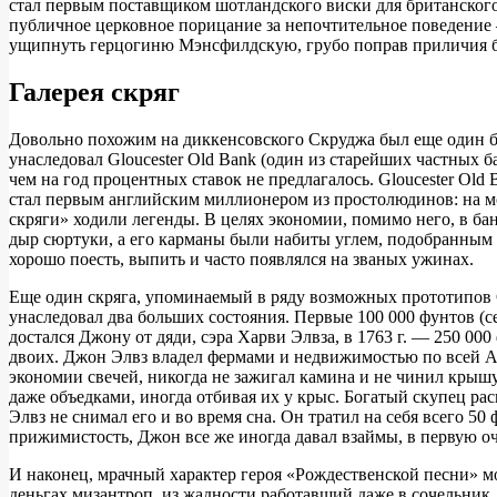
стал первым поставщиком шотландского виски для британского
публичное церковное порицание за непочтительное поведение
ущипнуть герцогиню Мэнсфилдскую, грубо поправ приличия б
Галерея скряг
Довольно похожим на диккенсовского Скруджа был еще один б
унаследовал Gloucester Old Bank (один из старейших частных 
чем на год процентных ставок не предлагалось. Gloucester Ol
стал первым английским миллионером из простолюдинов: на мом
скряги» ходили легенды. В целях экономии, помимо него, в бан
дыр сюртуки, а его карманы были набиты углем, подобранным в
хорошо поесть, выпить и часто появлялся на званых ужинах.
Еще один скряга, упоминаемый в ряду возможных прототипов 
унаследовал два больших состояния. Первые 100 000 фунтов (с
достался Джону от дяди, сэра Харви Элвза, в 1763 г. — 250 0
двоих. Джон Элвз владел фермами и недвижимостью по всей Анг
экономии свечей, никогда не зажигал камина и не чинил крышу
даже объедками, иногда отбивая их у крыс. Богатый скупец рас
Элвз не снимал его и во время сна. Он тратил на себя всего 50 
прижимистость, Джон все же иногда давал взаймы, в первую о
И наконец, мрачный характер героя «Рождественской песни» м
деньгах мизантроп, из жадности работавший даже в сочельник, о