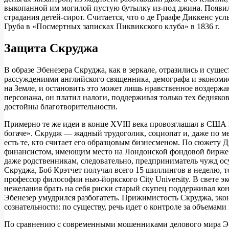
выкопанной им могилой пустую бутылку из-под джина. Появился
страдания детей-сирот. Считается, что о де Граафе Диккенс у
Груба в «Посмертных записках Пиквикского клуба» в 1836 г.
Защита Скруджа
В образе Эбенезера Скруджа, как в зеркале, отразились и сущ
рассуждениями английского священника, демографа и экономи
на Земле, и остановить это может лишь нравственное воздержа
персонажа, он платил налоги, поддерживая только тех бедняков
достойны благотворительности.
Примерно те же идеи в конце XVIII века провозглашал в США 
богаче». Скрудж — жадный трудоголик, социопат и, даже по 
есть те, кто считает его образцовым бизнесменом. По сюжет
финансистом, имеющим место на Лондонской фондовой бирже. П
даже родственникам, следовательно, предприниматель чужд осу
Скруджа, Боб Крэтчет получал всего 15 шиллингов в неделю, то
профессор философии нью-йоркского City University. В свете э
нежелания брать на себя риски старый скупец поддерживал кон
Эбенезер умудрился разбогатеть. Прижимистость Скруджа, эко
сознательности: по существу, речь идет о контроле за объема
По сравнению с современными мошенниками делового мира Эбен