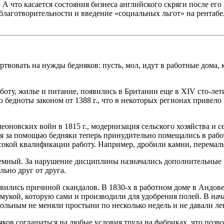
 что касается состояния бизнеса английского скряги после его
 к благотворительности и введение «социальных льгот» на рента
ртвовать на нужды бедняков: пусть, мол, идут в работные дома
оту, жилье и питание, появились в Британии еще в XIV сто-лет
едноты законом от 1388 г., что в некоторых регионах привело к
еоновских войн в 1815 г., модернизация сельского хозяйства и
иеся за помощью бедняки теперь принудительно помещались в рабо
кой квалификации работу. Например, дробили камни, перемалыв
мный. За нарушение дисциплины назначались дополнительные ра
ьно друг от друга.
вились причиной скандалов. В 1830-х в работном доме в Андове
 мукой, которую сами и производили для удобрения полей. В на
ольным не меняли простыни по несколько недель и не давали лека
ков соглашаться на любые условия труда на фабриках, что позв