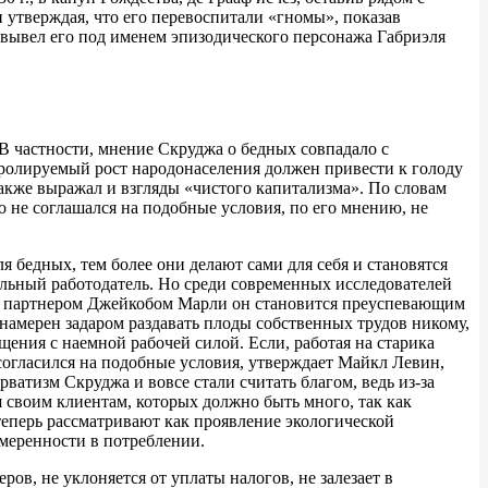
 утверждая, что его перевоспитали «гномы», показав
е вывел его под именем эпизодического персонажа Габриэля
 В частности, мнение Скруджа о бедных совпадало с
ролируемый рост народонаселения должен привести к голоду
также выражал и взгляды «чистого капитализма». По словам
о не соглашался на подобные условия, по его мнению, не
 бедных, тем более они делают сами для себя и становятся
льный работодатель. Но среди современных исследователей
е с партнером Джейкобом Марли он становится преуспевающим
намерен задаром раздавать плоды собственных трудов никому,
ения с наемной рабочей силой. Если, работая на старика
м согласился на подобные условия, утверждает Майкл Левин,
ватизм Скруджа и вовсе стали считать благом, ведь из-за
я своим клиентам, которых должно быть много, так как
теперь рассматривают как проявление экологической
умеренности в потреблении.
, не уклоняется от уплаты налогов, не залезает в