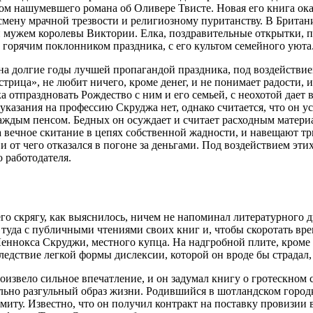
м нашумевшего романа об Оливере Твисте. Новая его книга оказ
смену мрачной трезвости и религиозному пуританству. В Брита
й мужем королевы Виктории. Елка, поздравительные открытки, 
 горячим поклонником праздника, с его культом семейного уюта
 на долгие годы лучшей пропагандой праздника, под воздействи
устрица», не любит ничего, кроме денег, и не понимает радост
отпраздновать Рождество с ним и его семьей, с неохотой дает 
указания на профессию Скруджа нет, однако считается, что он
 каждым пенсом. Бедных он осуждает и считает расходным матери
 вечное скитание в цепях собственной жадности, и навещают т
 и от чего отказался в погоне за деньгами. Под воздействием э
 работодателя.
о скрягу, как выяснилось, ничем не напоминал литературного д
 туда с публичными чтениями своих книг и, чтобы скоротать вре
еннокса Скруджи, местного купца. На надгробной плите, кроме 
следствие легкой формы дислексии, которой он вроде бы страдал
произвело сильное впечатление, и он задумал книгу о гротескно
ольно разгульный образ жизни. Родившийся в шотландском горо
иту. Известно, что он получил контракт на поставку провизии в