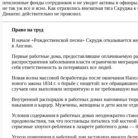
пенсионные фонды сотрудников и не уводит активы в офшоры. А
не так уж все и ясно. Как отразились внезапная тяга Скруджа
Диккенс действительно не прояснил.
Право на труд
В начале «Рождественской песни» Скрудж отказывается же
в Англии.
Первые работные дома, предоставлявшие оплачиваемую раб
распространения заболевания власти ограничили миграцию б
себя ответственность за потерявших все людей.
Новая волна массовой безработицы после окончания Напол
нового закона 1834 г. о борьбе с нищетой:​ все обращавш
случаев они выполняли неприятную и не требовавшую высо
Внутренний распорядок в работных домах напоминал тюре
наказания и карцер. Мужчины, женщины и дети жили отдел
Условия содержания в работных домах неоднократно стано
продовольствия, так что постояльцы питались той костной
серьезные злоупот-ребления в лазарете работного дома — б
Угроза помещения в работный дом заставляла многих бедня