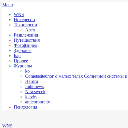
Skip
Secondary
Menu
to
Navigation
WNS
content
Menu
Интересно
Технологии
Авто
Развлечения
Путешествия
Фото|Видео
Здоровье
Бар
Прочее
Журналы
ko
Cometasite
блог о малых телах Солнечной системы и
Hardru
Imhonews
Newsweek
idevby
anticorporativ
Психология
WNS