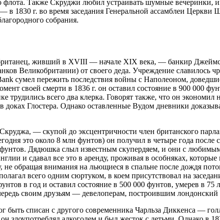
 флота. Также Скруджи любил устраивать шумные вечеринки, им
 — в 1830 г. во время заседания Генеральной ассамблеи Церкв
лагородного собрания.
ританец, живший в XVIII — начале XIX века, — банкир Джеймс
банков Великобритании) от своего деда. Учреждение славилось ч
d Bank сумел пережить последствия войны с Наполеоном, доведши
ент своей смерти в 1836 г. он оставил состояние в 900 000 фун
ке трудились всего два клерка. Говорят также, что он экономил 
 доках Глостера. Однако оставленные Вудом дневники доказываю
Скруджа, — скупой до эксцентричности член британского парлам
егодня это около 8 млн фунтов) он получил в четыре года после
00 фунтов. Дядюшка слыл известным скупердяем, и они с любимым
лии и сдавал все это в аренду, проживая в особняках, которые 
, не обращая внимания на льющиеся в спальне после дождя пото
полагал всего одним сюртуком, в коем присутствовал на заседан
фунтов в год и оставил состояние в 500 000 фунтов, умерев в 75 
чередь своим друзьям — девелоперам, построившим лондонский У
ог быть списан с другого современника Чарльза Диккенса — го
н злоупотреблял алкоголем и был жесток с детьми. Однако в 1830