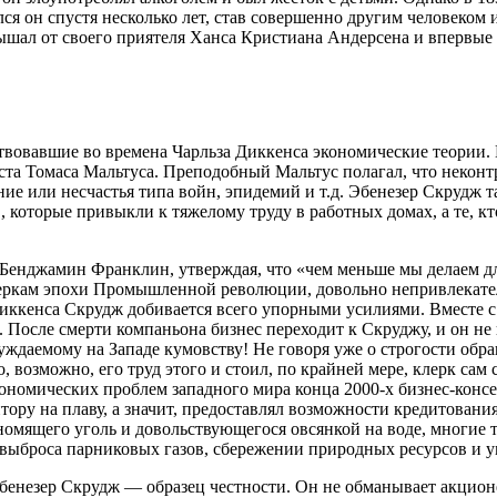
 он спустя несколько лет, став совершенно другим человеком и
слышал от своего приятеля Ханса Кристиана Андерсена и впервы
ествовавшие во времена Чарльза Диккенса экономические теории.
ста Томаса Мальтуса. Преподобный Мальтус полагал, что неконт
ние или несчастья типа войн, эпидемий и т.д. Эбенезер Скрудж 
, которые привыкли к тяжелому труду в работных домах, а те, кт
Бенджамин Франклин, утверждая, что «чем меньше мы делаем для
меркам эпохи Промышленной революции, довольно непривлекате
у Диккенса Скрудж добивается всего упорными усилиями. Вмест
осле смерти компаньона бизнес переходит к Скруджу, и он не 
ждаемому на Западе кумовству! Не говоря уже о строгости обращ
, возможно, его труд этого и стоил, по крайней мере, клерк са
кономических проблем западного мира конца 2000-х бизнес-консер
тору на плаву, а значит, предоставлял возможности кредитовани
номящего уголь и довольствующегося овсянкой на воде, многие 
ми выброса парниковых газов, сбережении природных ресурсов и 
езер Скрудж — образец честности. Он не обманывает акционеров