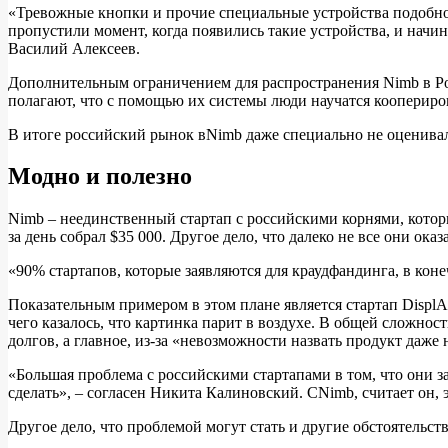
«Тревожные кнопки и прочие специальные устройства подобног
пропустили момент, когда появились такие устройства, и начи
Василий Алексеев.
Дополнительным ограничением для распространения Nimb в Росс
полагают, что с помощью их системы люди научатся коопериро
В итоге российский рынок вNimb даже специально не оценивал
Модно и полезно
Nimb – неединственный стартап с российскими корнями, которы
за день собрал $35 000. Другое дело, что далеко не все они ок
«90% стартапов, которые заявляются для краудфандинга, в ко
Показательным примером в этом плане является стартап DisplA
чего казалось, что картинка парит в воздухе. В общей сложнос
долгов, а главное, из-за «невозможности назвать продукт даж
«Большая проблема с российскими стартапами в том, что они з
сделать», – согласен Никита Калиновский. СNimb, считает он, э
Другое дело, что проблемой могут стать и другие обстоятельс