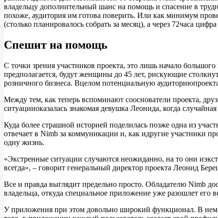
владельцу дополнительный шанс на помощь и спасение в трудн
похоже, аудитория им готова поверить. Или как минимум провер
(столько планировалось собрать за месяц), а через 72часа циф
Спешит на помощь
С точки зрения участников проекта, это лишь начало большого п
предполагается, будут женщины до 45 лет, рискующие столкнут
розничного бизнеса. Вцелом потенциальную аудиториюпроекта 
Между тем, как теперь вспоминают сооснователи проекта, дру
ситуацииоказалась знакомая девушка Леонида, когда случайная
Куда более страшной историей поделилась позже одна из участн
отвечает в Nimb за коммуникации и, как идругие участники про
одну жизнь.
«Экстренные ситуации случаются неожиданно, на то они иэкстре
всегда», – говорит генеральный директор проекта Леонид Бер
Все и правда выглядит предельно просто. Обладателю Nimb до
владельца, откуда специальное приложение уже разошлет его вс
У приложения при этом довольно широкий функционал. В нем, 