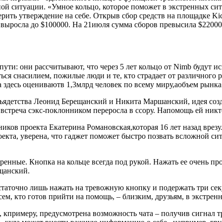
ой ситуации. «Умное кольцо, которое поможет в экстренных сит
ить утверждение на себе. Открыв сбор средств на площадке Kicks
ра выросла до $100000. На 21июля сумма сборов превысила $22000
ути: они рассчитывают, что через 5 лет кольцо от Nimb будут ис
ься снасилием, пожилые люди и те, кто страдает от различного 
здесь оцениваютв 1,3млрд человек по всему миру,аобъем рынка 
зьядетства Леонид Берещанский и Никита Маршанский, идея созд
 встреча сэкс-поклонником переросла в ссору. Напомощь ей никт
иков проекта Екатерина Романовская,которая 16 лет назад врезу
екта, уверена, что гаджет поможет быстро позвать всложной сит
нные. Кнопка на кольце всегда под рукой. Нажать ее очень прос
ещанский.
статочно лишь нажать на тревожную кнопку и подержать три сек
ем, кто готов прийти на помощь, – близким, друзьям, в экстрен
кпримеру, предусмотрена возможность чата – получив сигнал тр