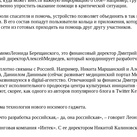
ь, куда может внести важную информацию о себе– например, гру
твенно упростить оказание помощи в критической ситуации.
 роли спасателя и помочь, устройство позволяет объединять в та
и. В его состав попадут пользователи кольца и приложения, кот
сети из готовых приходить на помощь друг другу участников.
мимоЛеонида Берещанского, это финансовый директор Дмитрий 
кий директорАлексейМедведев, который координирует разработч
 плотно связаны с Россией. Например, Никита Маршанский и Ал
ром, Даниилом Даниным (сейчас развивает медицинский портал M
 развившуюся в digital-агентство. Отвечающий за финансы Дмитри
ост исполнительного продюсера центра культурных инициатив «
 скорее, как одного из авторов популярного блога в Twitter Ke
ама технология нового носимого гаджета.
 что разработка российская,– да, она российская», – говорит Ле
ринговая компания «Интек». С ее директором Никитой Калиновс