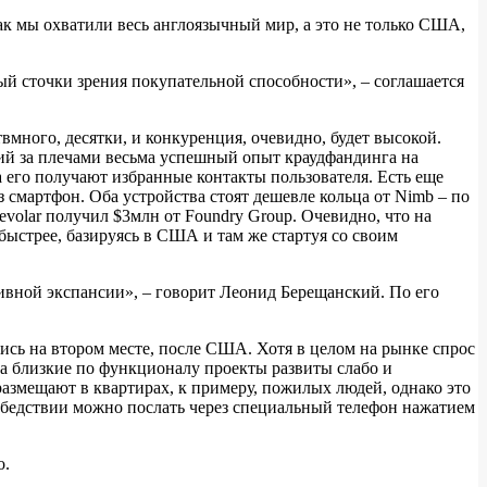
ак мы охватили весь англоязычный мир, а это не только США,
ый сточки зрения покупательной способности», – соглашается
вмного, десятки, и конкуренция, очевидно, будет высокой.
ющий за плечами весьма успешный опыт краудфандинга на
да его получают избранные контакты пользователя. Есть еще
 смартфон. Оба устройства стоят дешевле кольца от Nimb – по
evolar получил $3млн от Foundry Group. Очевидно, что на
быстрее, базируясь в США и там же стартуя со своим
ивной экспансии», – говорит Леонид Берещанский. По его
ись на втором месте, после США. Хотя в целом на рынке спрос
 а близкие по функционалу проекты развиты слабо и
размещают в квартирах, к примеру, пожилых людей, однако это
о бедствии можно послать через специальный телефон нажатием
о.