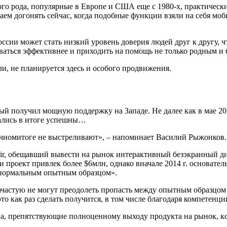
о рода, популярные в Европе и США еще с 1980-х, практически
наем догонять сейчас, когда подобные функции взяли на себя мо
ии может стать низкий уровень доверия людей друг к другу, что
ваться эффективнее и приходить на помощь не только родным и 
и, не планируется здесь и особого продвижения.
й получил мощную поддержку на Западе. Не далее как в мае 201
азались в итоге успешны…
нечномитоге не выстреливают», – напоминает Василий Рыжонков.
ir, обещавший вывести на рынок интерактивный безэкранный дисп
ти проект привлек более $6млн, однако вначале 2014 г. основате
е нормальным опытным образцом».
ачастую не могут преодолеть пропасть между опытным образцом 
то как раз сделать получится, в том числе благодаря компетенци
тва, препятствующие полноценному выходу продукта на рынок, кс