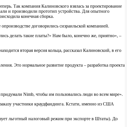
теперь. Так компания Калиновского взялась за проектирование
вали и производили прототип устройства. Для опытного
роисходила конечная сборка.
ге опроизводстве договорились сизраильской компанией.
ись делать такие платы?» Нам было, конечно же, приятно», –
аходится вторая версия кольца, рассказал Калиновский, в его
ления. Это нормальное развитие продукта – разработка проекта
 придумали Nimb, чтобы им пользовались люди во всем мире».
дзаказу участники краудфандинга. Кстати, именно из США
вует льготный налоговый режим при экспорте в Штаты). До