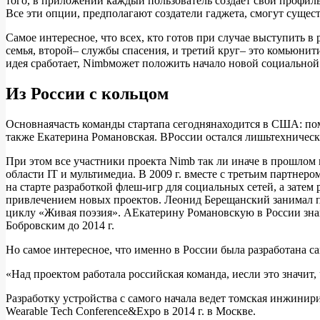
того, в приложении каждый пользователь создает свой профил
Все эти опции, предполагают создатели гаджета, смогут сущес
Самое интересное, что всех, кто готов при случае выступить в
семья, второй– службы спасения, и третий круг– это комьюнит
идея сработает, Nimbможет положить начало новой социальной 
Из России с кольцом
Основнаячасть команды стартапа сегоднянаходится в США: по
также Екатерина Романовская. ВРоссии остался лишьтехничес
При этом все участники проекта Nimb так ли иначе в прошлом
области IT и мультимедиа. В 2009 г. вместе с третьим партне
на старте разработкой флеш-игр для социальных сетей, а затем
привлечением новых проектов. Леонид Берещанский занимал п
циклу «Живая поэзия». АЕкатерину Романовскую в России знают,
Бобровским до 2014 г.
Но самое интересное, что именно в России была разработана с
«Над проектом работала российская команда, иесли это значит,
Разработку устройства с самого начала ведет томская инжини
Wearable Tech Conference&Expo в 2014 г. в Москве.