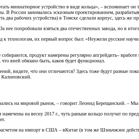
тать миниатюрное устройство в виде кольца», – вспоминает он 
аты. В России занимались эскизным проектированием, разрабаты
ть два рабочих устройства) в Томске сделали корпус, здесь же п
За нее попробовали взяться два отечественных завода, но в ито
д к технологам, их первый вопрос был: «Неужели русские научил
 собираются, продукт намерены регулярно апгрейдить– вработе н
 что вней обязано быть, каков будет функционал.
ений, видите, что они отличаются? Здесь тоже будут разные поко
а Калиновский.
вались на мировой рынок, – говорит Леонид Берещанский. – Мы
намечены на весну 2017 г., чуть раньше кольцо получат по пре
er.
расчетом на импорт в США – вКитае (в том же Шэньчжэне дейст