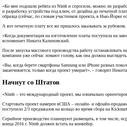
«Ко мне подошли ребята из Nimb и спросили, можно ли разрабо
и разработку устройства под ключ, от дизайна до печатной пл
образца (сейчас, по словам участников проекта, в Нью-Йорке ес
А вот печатную плату все же пришлось заказывать за рубежом. 
«Когда документация на изготовление платы поступила на заво
вспоминает Никита Калиновский.
После запуска массового производства работу останавливать не
компании уже сейчас ломают голову, как она должна выглядеть,
«Вы, когда берете смартфоны Samsung или iPhone разных покол
заканчивается, только когда проект умирает», – говорит Никит
Начнут со Штатов
«Nimb – это международный проект, мы изначально ориентиро
Cтартовать проект намерен вСША – онлайн- и офлайн-продажи 
поступило 2/3 предзаказов на кольцо во время сбора на Kickstart
Серийное производство планируют размещать, в том числе, ис
конца 2016 г. Nimb должен встать на конвейер.