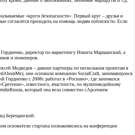
ппу крови, данные о заболеваниях, любимые маршруты и т.д.
к называемые «круги безопасности». Первый круг – друзья и
орые согласятся приходить на помощь людям поблизости. Если
Гордиенко, директор по маркетингу Никита Маршанский, а
иков и инженеров.
ексей Медведев – давние партнеры по нескольким проектам в
edAboutMe), они основали компанию SocialCraft, занимавшуюся
й Гордиенко с 2008г. работал в «Роснано», где занимался
Сретение», известного, вчастности, по мультимедийному
rmlinRussia, который она вела совместно сАрсением
онид Берещанский.
ким основатели стартапа познакомились на конференции