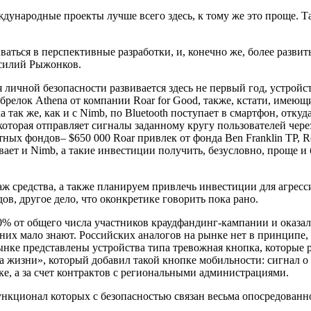
ждународные проекты лучше всего здесь, к тому же это проще. Т
ться в перспективные разработки, и, конечно же, более развит
силий Рыжонков.
личной безопасности развивается здесь не первый год, устройст
 брелок Athena от компании Roar for Good, также, кстати, име
а так же, как и с Nimb, по Bluetooth поступает в смартфон, отку
оторая отправляет сигналы заданному кругу пользователей через
ных фондов– $650 000 Roar привлек от фонда Ben Franklin TP, R
ает и Nimb, а такие инвестиции получить, безусловно, проще и 
ж средства, а также планируем привлечь инвестиции для агресс
в, другое дело, что оконкретике говорить пока рано.
0% от общего числа участников краудфандинг-кампании и оказал
них мало знают. Российских аналогов на рынке нет в принципе,
ынке представлены устройства типа тревожная кнопка, которые 
а жизни», который добавил такой кнопке мобильности: сигнал 
е, а за счет контрактов с региональными администрациями.
ункционал которых с безопасностью связан весьма опосредованн