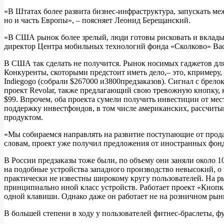
«В Штатах более развита бизнес-инфраструктура, запускать ме
но и часть Европы», – поясняет Леонид Берещанский.
«В США рынок более зрелый, люди готовы рисковать и вкладыва
директор Центра мобильных технологий фонда «Сколково» Ва
В США так сделать не получится. Рынок носимых гаджетов для 
Конкуренты, скоторыми предстоит иметь дело,– это, кпримеру,
Indiegogo (собрали $267000 и3800предзаказов). Сигнал с брелок
проект Revolar, также предлагающий свою тревожную кнопку, к
$99. Впрочем, оба проекта сумели получить инвестиции от мест
поддержку инвестфондов, в том числе американских, рассчитыв
продуктом.
«Мы собираемся направлять на развитие поступающие от прода
словам, проект уже получил предложения от иностранных фондо
В России предзаказы тоже были, по объему они заняли около 1
на подобные устройства западного производство невысокий, о 
практически не известны широкому кругу пользователей. На р
принципиально иной класс устройств. Работает проект «Кнопк
одной клавиши. Однако даже он работает не на розничном рынк
В большей степени в ходу у пользователей фитнес-браслеты, ф