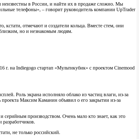
 неизвестны в России, и найти их в продаже сложно. Мы
бильные телефоны», – говорит руководитель компании UpTrader
, кстати, отмечают и создатели кольца. Вместе стем, они
близким, но и незнакомым людям.
6 г. на Indiegogo стартап «Мультикубик» с проектом Сinemood
лей. Роль экрана исполняло облако из частиц влаги, из-за
ль проекта Максим Каманин объявил о его закрытии из-за
и серийным производством. Очень мало кто знает, как это
и разработчиков.
тати, не только российский.