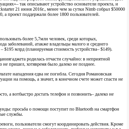
уациях»– так описывают устройство основатели проекта, и
tarter 21 июня 2016г., менее чем за сутки Nimb собрал $50000
0, а проект поддержали более 1800 пользователей.
пользовать более 5,7млн человек, среди которых,
рода заболеваний, атакже владельцы малого и среднего
– $195 млрд (планируемая стоимость устройства– $149).
аниягаджета родилась отчасти случайно: в неприятной
о не пришел, хотявремя было далеко не позднее.
льтате нападения едва не погибла. Сегодня Романовская
уации на помощь, а значит, в конечном счете может спасти не
то, а вотбыстро достать телефон и позвонить– далеко не
унды: просьба о помощи поступит по Bluetooth на смартфон
ные службы.
евоги, пользователи смогут координировать действия. Кроме