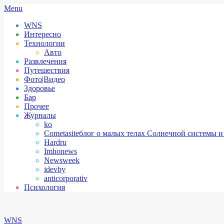
Skip
Secondary
Menu
to
Navigation
WNS
content
Menu
Интересно
Технологии
Авто
Развлечения
Путешествия
Фото|Видео
Здоровье
Бар
Прочее
Журналы
ko
Cometasite
блог о малых телах Солнечной системы и
Hardru
Imhonews
Newsweek
idevby
anticorporativ
Психология
WNS