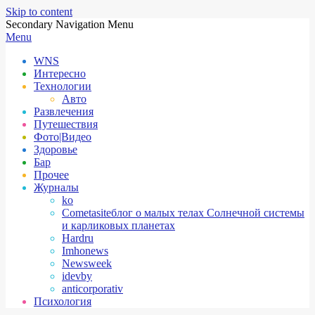
Skip to content
Secondary Navigation Menu
Menu
WNS
Интересно
Технологии
Авто
Развлечения
Путешествия
Фото|Видео
Здоровье
Бар
Прочее
Журналы
ko
Cometasite
блог о малых телах Солнечной системы
и карликовых планетах
Hardru
Imhonews
Newsweek
idevby
anticorporativ
Психология