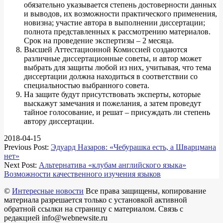
обязательно указывается степень достоверности данных
и выводов, их возможности практического применения,
новизна; участие автора в выполнении диссертации;
полнота представленных к рассмотрению материалов.
Срок на проведение экспертизы – 2 месяца.
Высшей Аттестационной Комиссией создаются
различные диссертационные советы, и автор может
выбрать для защиты любой из них, учитывая, что тема
диссертации должна находиться в соответствии со
специальностью выбранного совета.
На защите будут присутствовать эксперты, которые
выскажут замечания и пожелания, а затем проведут
тайное голосование, и решат – присуждать ли степень
автору диссертации.
2018-04-15
Previous Post:
Эдуард Назаров: «Чебурашка есть, а Шварцмана
нет»
Next Post:
Альтернатива «клубам английского языка»
Возможности качественного изучения языков
©
Интересные новости
Все права защищены, копирование
материала разрешается только с установкой активной
обратной ссылки на страницу с материалом. Связь с
редакцией info@webnewsite.ru