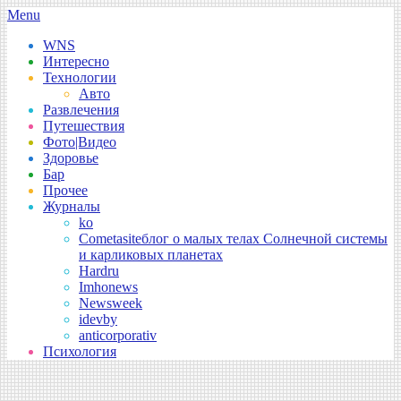
Skip
Secondary
Menu
to
Navigation
WNS
content
Menu
Интересно
Технологии
Авто
Развлечения
Путешествия
Фото|Видео
Здоровье
Бар
Прочее
Журналы
ko
Cometasite
блог о малых телах Солнечной системы
и карликовых планетах
Hardru
Imhonews
Newsweek
idevby
anticorporativ
Психология