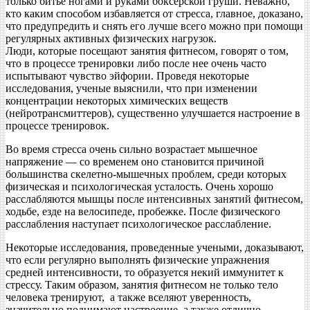
только битье ногами и руками боксерской груши. Неважно,
кто каким способом избавляется от стресса, главное, доказано,
что предупредить и снять его лучше всего можно при помощи
регулярных активных физических нагрузок.
Люди, которые посещают занятия фитнесом, говорят о том,
что в процессе тренировки либо после нее очень часто
испытывают чувство эйфории. Проведя некоторые
исследования, ученые выяснили, что при изменении
концентрации некоторых химических веществ
(нейротрансмиттеров), существенно улучшается настроение в
процессе тренировок.
Во время стресса очень сильно возрастает мышечное
напряжение — со временем оно становится причиной
большинства скелетно-мышечных проблем, среди которых
физическая и психологическая усталость. Очень хорошо
расслабляются мышцы после интенсивных занятий фитнесом,
ходьбе, езде на велосипеде, пробежке. После физического
расслабления наступает психологическое расслабление.
Некоторые исследования, проведенные учеными, доказывают,
что если регулярно выполнять физические упражнения
средней интенсивности, то образуется некий иммунитет к
стрессу. Таким образом, занятия фитнесом не только тело
человека тренируют, а также вселяют уверенность,
значительно поднимают настроение, а также отлично