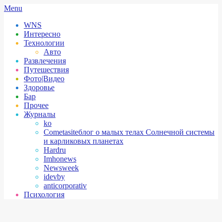
Skip
Secondary
Menu
to
Navigation
WNS
content
Menu
Интересно
Технологии
Авто
Развлечения
Путешествия
Фото|Видео
Здоровье
Бар
Прочее
Журналы
ko
Cometasite
блог о малых телах Солнечной системы
и карликовых планетах
Hardru
Imhonews
Newsweek
idevby
anticorporativ
Психология