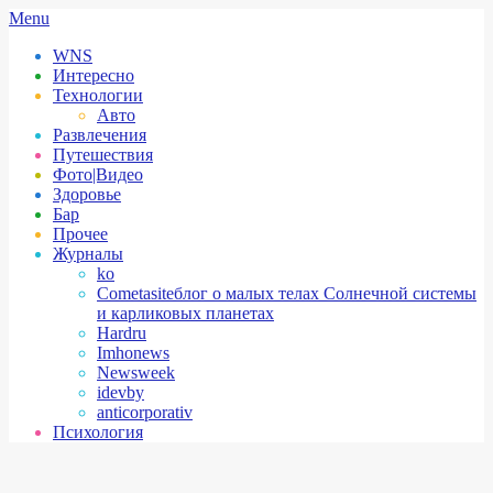
Skip
Secondary
Menu
to
Navigation
WNS
content
Menu
Интересно
Технологии
Авто
Развлечения
Путешествия
Фото|Видео
Здоровье
Бар
Прочее
Журналы
ko
Cometasite
блог о малых телах Солнечной системы
и карликовых планетах
Hardru
Imhonews
Newsweek
idevby
anticorporativ
Психология