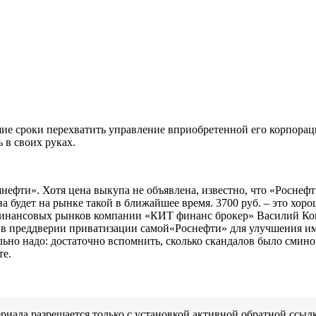
ие сроки перехватить управление вприобретенной его корпорац
 в своих руках.
ефти». Хотя цена выкупа не объявлена, известно, что «Роснефть
 будет на рынке такой в ближайшее время. 3700 руб. – это хор
финансовых рынков компании «КИТ финанс брокер» Василий Коп
 в преддверии приватизации самой«Роснефти» для улучшения им
льно надо: достаточно вспомнить, сколько скандалов было см
те.
иала разрешается только с установкой активной обратной ссылк