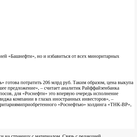
ией «Башнефти», но и избавиться от всех миноритарных
» готова потратить 206 млрд руб. Таким образом, цена выкупа
ошее предложение», – считает аналитик Райффайзенбанка
осов, для «Роснефти» это впервую очередь исполнение
иджа компании в глазах иностранных инвесторов», –
иноритариямиприобретенного «Роснефтью» холдинга «ТНК-BP»,
и на страницу с материалом. Связь с редакцией