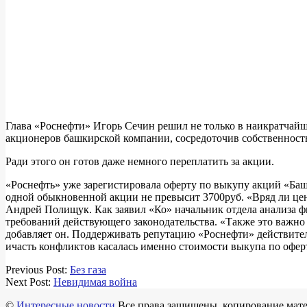
Глава «Роснефти» Игорь Сечин решил не только в наикратчайш
акционеров башкирской компании, сосредоточив собственность
Ради этого он готов даже немного переплатить за акции.
«Роснефть» уже зарегистировала оферту по выкупу акций «Башн
одной обыкновенной акции не превысит 3700руб. «Вряд ли цена
Андрей Полищук. Как заявил «Ко» начальник отдела анализа 
требований действующего законодательства. «Также это важно
добавляет он. Поддерживать репутацию «Роснефти» действите
ичасть конфликтов касалась именно стоимости выкупа по офер
2018-
Previous Post:
Без газа
03-
Next Post:
Невидимая война
14
©
Интересные новости
Все права защищены, копирование матер