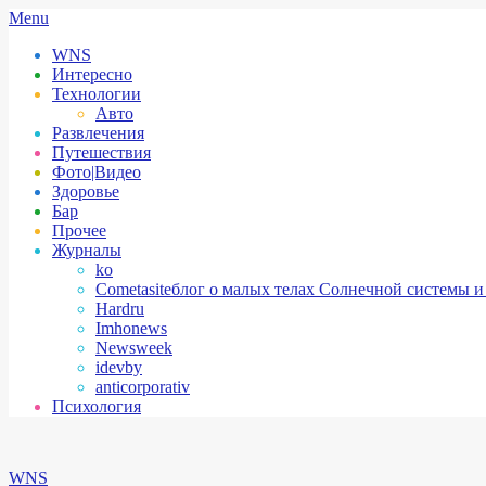
Skip
Secondary
Menu
to
Navigation
WNS
content
Menu
Интересно
Технологии
Авто
Развлечения
Путешествия
Фото|Видео
Здоровье
Бар
Прочее
Журналы
ko
Cometasite
блог о малых телах Солнечной системы и
Hardru
Imhonews
Newsweek
idevby
anticorporativ
Психология
WNS