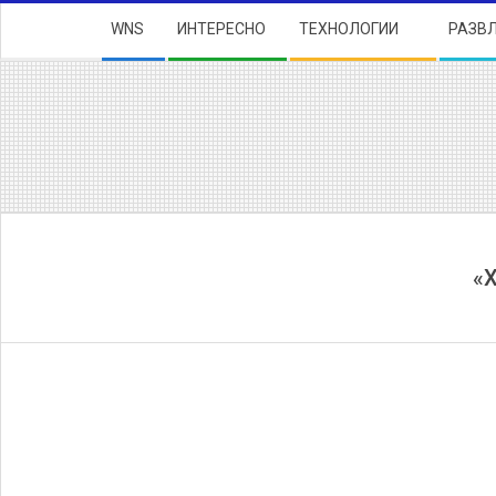
Skip
Secondary
WNS
ИНТЕРЕСНО
ТЕХНОЛОГИИ
РАЗВ
to
Navigation
content
Menu
«Х