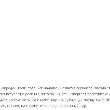
Жирафа. После того, как началась нехватка горючего, звезда ст
елия вступает в реакцию синтеза, U Cam низвергает практически
умел запечатлеть. На снимке виден окружающий звезду тусклый 
я, однако, на снимке четко виден идеальный шар.