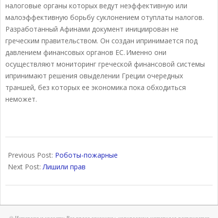
налоговые органы которых ведут неэффективную или
малоэффективную борьбу суклонением отуплаты налогов.
Разработанный Афинами документ инициирован не
греческим правительством. Он создан ипринимается под
давлением финансовых органов ЕС. Именно они
осуществляют мониторинг греческой финансовой системы
ипринимают решения овыделении Греции очередных
траншей, без которых ее экономика пока обходиться
неможет.
2018-
03-
Previous Post:
Роботы-пожарные
14
Next Post:
Лишили прав
©
Интересные новости
Все права защищены, копирование материала разрешается