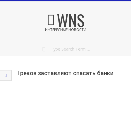
Skip
Secondary
WNS
to
Navigation
content
Menu
ИНТЕРЕСНЫЕ НОВОСТИ
Search
Греков заставляют спасать банки