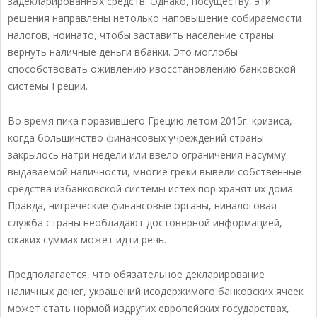
задекларированных средств. Однако, посуществу, эти
решения направлены нетолько наповышение собираемости
налогов, ноинато, чтобы заставить население страны
вернуть наличные деньги вбанки. Это моглобы
способствовать оживлению ивосстановлению банковской
системы Греции.
Во время пика поразившего Грецию летом 2015г. кризиса,
когда большинство финансовых учреждений страны
закрылось натри недели или ввело ограничения насумму
выдаваемой наличности, многие греки вывели собственные
средства избанковской системы истех пор хранят их дома.
Правда, нигреческие финансовые органы, ниналоговая
служба страны необладают достоверной информацией,
окаких суммах может идти речь.
Предполагается, что обязательное декларирование
наличных денег, украшений исодержимого банковских ячеек
может стать нормой ивдругих европейских государствах,