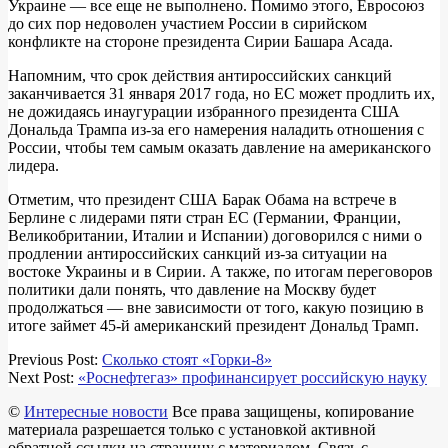
Украине — все еще не выполнено. Помимо этого, Евросоюз
до сих пор недоволен участием России в сирийском
конфликте на стороне президента Сирии Башара Асада.
Напомним, что срок действия антироссийских санкций
заканчивается 31 января 2017 года, но ЕС может продлить их,
не дожидаясь инаугурации избранного президента США
Дональда Трампа из-за его намерения наладить отношения с
России, чтобы тем самым оказать давление на американского
лидера.
Отметим, что президент США Барак Обама на встрече в
Берлине с лидерами пяти стран ЕС (Германии, Франции,
Великобритании, Италии и Испании) договорился с ними о
продлении антироссийских санкций из-за ситуации на
востоке Украины и в Сирии. А также, по итогам переговоров
политики дали понять, что давление на Москву будет
продолжаться — вне зависимости от того, какую позицию в
итоге займет 45-й американский президент Дональд Трамп.
2018-
Previous Post:
Сколько стоят «Горки-8»
04-
Next Post:
«Роснефтегаз» профинансирует российскую науку
13
©
Интересные новости
Все права защищены, копирование
материала разрешается только с установкой активной
обратной ссылки на страницу с материалом. Связь с