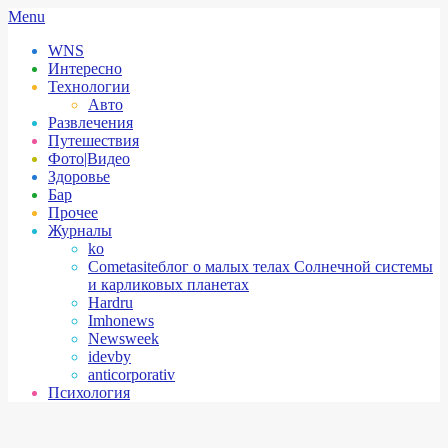
Skip
Secondary
Menu
to
Navigation
WNS
content
Menu
Интересно
Технологии
Авто
Развлечения
Путешествия
Фото|Видео
Здоровье
Бар
Прочее
Журналы
ko
Cometasite
блог о малых телах Солнечной системы
и карликовых планетах
Hardru
Imhonews
Newsweek
idevby
anticorporativ
Психология