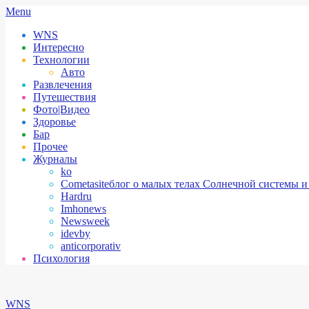
Skip
Secondary
Menu
to
Navigation
WNS
content
Menu
Интересно
Технологии
Авто
Развлечения
Путешествия
Фото|Видео
Здоровье
Бар
Прочее
Журналы
ko
Cometasite
блог о малых телах Солнечной системы и
Hardru
Imhonews
Newsweek
idevby
anticorporativ
Психология
WNS