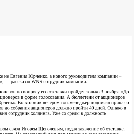
уже не Евгения Юрченко, а нового руководителя компании –
ле», — рассказал WNS сотрудник компании.
еров по вопросу его отставки пройдет только 3 ноября. «До
акционеров в форме голосования. А бюллетени от акционеров
Юрченко. Во вторник вечером топ-менеджер подписал приказ о
ов до собрания акционеров должно пройти 40 дней. Однако в
явил сотрудник холдинга. Уже со среды в должность
ром связи Игорем Щеголевым, подал заявление об отставке.