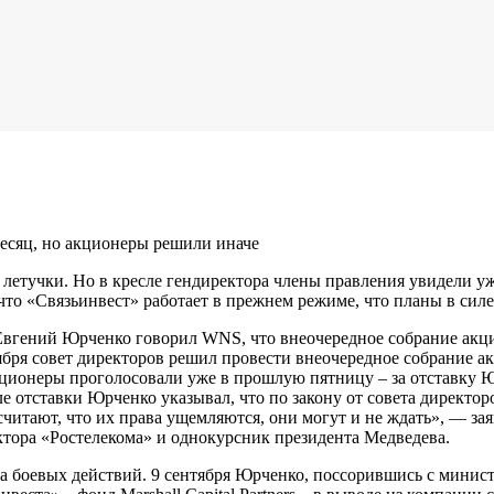
есяц, но акционеры решили иначе
 с летучки. Но в кресле гендиректора члены правления увидели 
 что «Связьинвест» работает в прежнем режиме, что планы в си
гений Юрченко говорил WNS, что внеочередное собрание акцион
тября совет директоров решил провести внеочередное собрание 
акционеры проголосовали уже в прошлую пятницу – за отставку 
 отставки Юрченко указывал, что по закону от совета директор
считают, что их права ущемляются, они могут и не ждать», — за
тора «Ростелекома» и однокурсник президента Медведева.
а боевых действий. 9 сентября Юрченко, поссорившись с минист