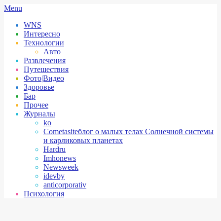
Skip
Secondary
Menu
to
Navigation
WNS
content
Menu
Интересно
Технологии
Авто
Развлечения
Путешествия
Фото|Видео
Здоровье
Бар
Прочее
Журналы
ko
Cometasite
блог о малых телах Солнечной системы
и карликовых планетах
Hardru
Imhonews
Newsweek
idevby
anticorporativ
Психология