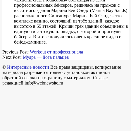
профессиональных бейсеров, решилась на прыжок с
высотного здания Марина Бей Сэндс (Marina Bay Sands)
расположенного Сингапуре. Марина Бей Сэндс – это
комплекс казино, состоящий из трёх зданий, каждое
высотою в 55 этажей. Крыши трёх зданий объединены в
единую гигантскую площадку, с которой и пригнули
бейсеры. В итоге получилось очень красивое видео о
бейсджампинге.
2017-
Previous Post:
Workout от профессионала
08-
Next Post:
Мудра — йога пальцев
27
©
Интересные новости
Все права защищены, копирование
материала разрешается только с установкой активной
обратной ссылки на страницу с материалом. Связь с
редакцией info@webnewsite.ru