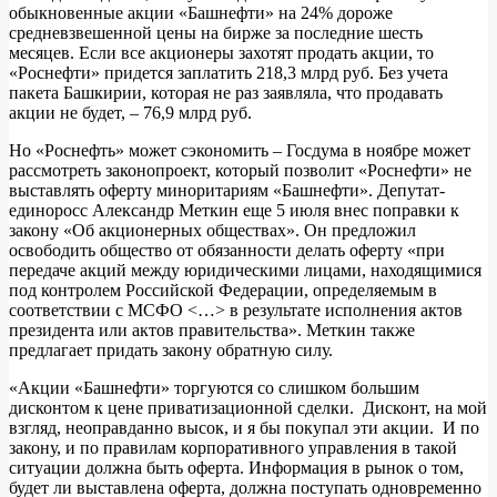
обыкновенные акции «Башнефти» на 24% дороже
средневзвешенной цены на бирже за последние шесть
месяцев. Если все акционеры захотят продать акции, то
«Роснефти» придется заплатить 218,3 млрд руб. Без учета
пакета Башкирии, которая не раз заявляла, что продавать
акции не будет, – 76,9 млрд руб.
Но «Роснефть» может сэкономить – Госдума в ноябре может
рассмотреть законопроект, который позволит «Роснефти» не
выставлять оферту миноритариям «Башнефти». Депутат-
единоросс Александр Меткин еще 5 июля внес поправки к
закону «Об акционерных обществах». Он предложил
освободить общество от обязанности делать оферту «при
передаче акций между юридическими лицами, находящимися
под контролем Российской Федерации, определяемым в
соответствии с МСФО <…> в результате исполнения актов
президента или актов правительства». Меткин также
предлагает придать закону обратную силу.
«Акции «Башнефти» торгуются со слишком большим
дисконтом к цене приватизационной сделки. Дисконт, на мой
взгляд, неоправданно высок, и я бы покупал эти акции. И по
закону, и по правилам корпоративного управления в такой
ситуации должна быть оферта. Информация в рынок о том,
будет ли выставлена оферта, должна поступать одновременно