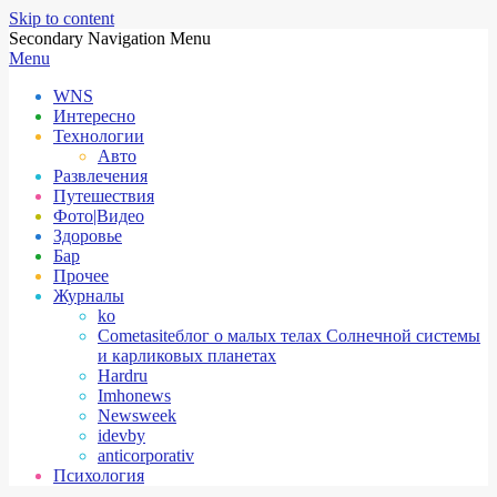
Skip to content
Secondary Navigation Menu
Menu
WNS
Интересно
Технологии
Авто
Развлечения
Путешествия
Фото|Видео
Здоровье
Бар
Прочее
Журналы
ko
Cometasite
блог о малых телах Солнечной системы
и карликовых планетах
Hardru
Imhonews
Newsweek
idevby
anticorporativ
Психология