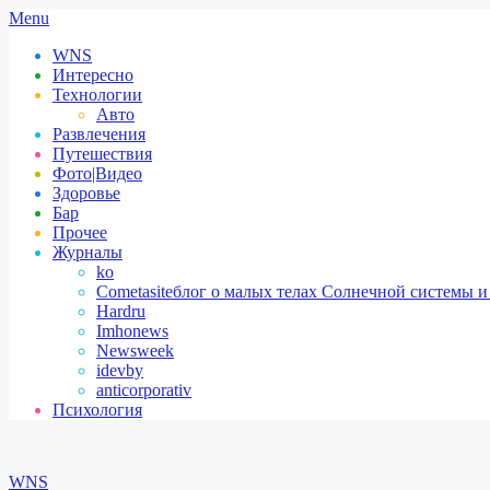
Skip
Secondary
Menu
to
Navigation
WNS
content
Menu
Интересно
Технологии
Авто
Развлечения
Путешествия
Фото|Видео
Здоровье
Бар
Прочее
Журналы
ko
Cometasite
блог о малых телах Солнечной системы и
Hardru
Imhonews
Newsweek
idevby
anticorporativ
Психология
WNS