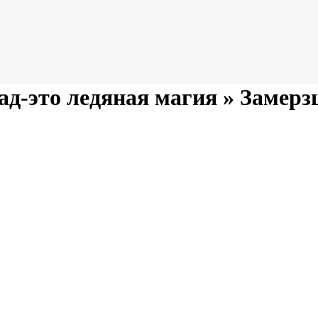
д-это ледяная магия »
Замерз