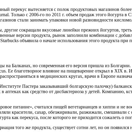
ный перекус вытесняется с полок продуктовых магазинов более
ournal. Только с 2006-го по 2011 г. объем продаж этого йогурта в
магазинов стали занимать упаковки новой разновидности кисло
, другие сокращали вкусовые линейки прежних йогуртов, треть
енные версии продукта, рынок заполнили комбинации с добавлен
а Starbucks объявила о начале использования этого продукта при
цы на Балканах, но современная его версия пришла из Болгарии
garicus. Ее благотворное влияние на пищеварение открыл в XIX в
распространяться в медицинских кругах, врачи в Европе назнач
Институте Пастера заказывавший болгарскую палочку) балканск
в аптеках как средство от дисбактериоза у детей. Компанию, кст
ровое питание», считался пищей вегетарианцев и хиппи и не во
авляли красители, сахар, обезжиривали, разжижали, смешивали 
огурта как перекуса, после которого не приходится сожалеть о п
вариация того же продукта, существует сотни лет, но он появил