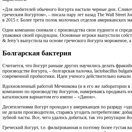
«Для любителей обычного йогурта настали черные дни. Сливоч
греческим йогуртом», – писала пару лет назад The Wall Street J
в 2015 г. Более трети полок молочных отделов американских 
Одни компании снимали с производства свои пудинги и спреды
упаковки своей продукции. Основные игроки выпустили собств
& Jerry’s выпустила на основе греческого йогурта мороженое, 
Болгарская бактерия
Считается, что йогурт раньше других научились делать фракий
производстве йогурта, – болгарская палочка, lactobacillus bul
современной пробиотики. Идеи ученого действительно начали 
Вдохновленный работой Мечникова (и в его же лаборатории в 
компанию по производству йогуртов, намереваясь продавать их 
каталонским вариантом его имени – «Данон».
Десятилетиями йогурт проходил у американцев по разряду «здо
не делали производители, стараясь угодить потребителям: доб
зубной пасты. Все, чего удалось добиться, так это репутации й
Греческий йогурт, т.е. фильтрованная и поэтому более густая 