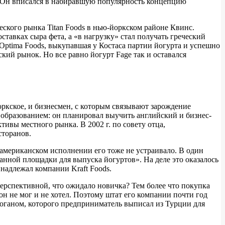
. Он вписался в набиравшую популярность концепцию
еского рынка Titan Foods в нью-йоркском районе Квинс.
тавках сыра фета, а «в нагрузку» стал получать греческий
 Optima Foods, выкупавшая у Костаса партии йогурта и успешно
кий рынок. Но все равно йогурт Fage так и оставался
ркское, и бизнесмен, с которым связывают зарождение
 образованием: он планировал выучить английский и бизнес-
тивы местного рынка. В 2002 г. по совету отца,
сторанов.
в американском исполнении его тоже не устраивало. В один
нной площадки для выпуска йогуртов». На деле это оказалось
надлежал компании Kraft Foods.
перспективной, что ожидало новичка? Тем более что покупка
он не мог и не хотел. Поэтому штат его компании почти год
оганом, которого предприниматель выписал из Турции для