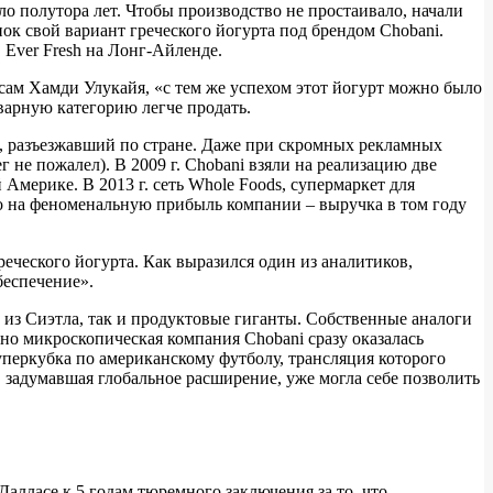
о полутора лет. Чтобы производство не простаивало, начали
ок свой вариант греческого йогурта под брендом Chobani.
Ever Fresh на Лонг-Айленде.
сам Хамди Улукайя, «с тем же успехом этот йогурт можно было
оварную категорию легче продать.
, разъезжавший по стране. Даже при скромных рекламных
 не пожалел). В 2009 г. Chobani взяли на реализацию две
Америке. В 2013 г. сеть Whole Foods, супермаркет для
яло на феноменальную прибыль компании – выручка в том году
еческого йогурта. Как выразился один из аналитиков,
беспечение».
 из Сиэтла, так и продуктовые гиганты. Собственные аналоги
давно микроскопическая компания Chobani сразу оказалась
уперкубка по американскому футболу, трансляция которого
, задумавшая глобальное расширение, уже могла себе позволить
алласе к 5 годам тюремного заключения за то, что