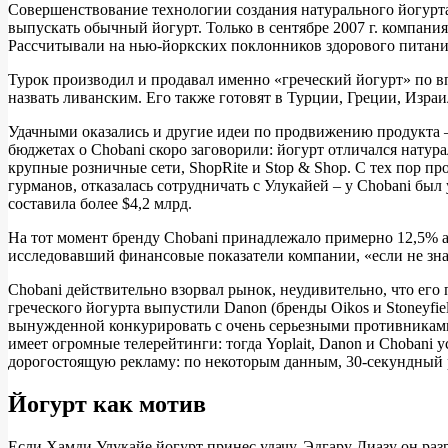
Совершенствование технологии создания натурального йогурта 
выпускать обычный йогурт. Только в сентябре 2007 г. компани
Рассчитывали на нью-йоркских поклонников здорового питания
Турок производил и продавал именно «греческий йогурт» по в
назвать ливанским. Его также готовят в Турции, Греции, Изра
Удачными оказались и другие идеи по продвижению продукта 
бюджетах о Chobani скоро заговорили: йогурт отличался натура
крупные розничные сети, ShopRite и Stop & Shop. С тех пор пр
гурманов, отказалась сотрудничать с Улукайей – у Chobani бы
составила более $4,2 млрд.
На тот момент бренду Chobani принадлежало примерно 12,5% ам
исследовавший финансовые показатели компании, «если не знат
Chobani действительно взорвал рынок, неудивительно, что его
греческого йогурта выпустили Danon (бренды Oikos и Stoneyfield
вынужденной конкурировать с очень серьезными противниками. 
имеет огромные телерейтинги: тогда Yoplait, Danon и Chobani 
дорогостоящую рекламу: по некоторым данным, 30‑секундный р
Йогурт как мотив
Если Хамди Улукайе йогурт принес удачу, Эдгару Диазу он раз