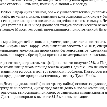
ве страсти». Речь шла, конечно, о любви – к бренду.
 1990‑х. Эдгар Диаз с женой, оба – с университетскими диплома
 кафе, но успех привлек внимание контролировавших округу бан
ты его просто-напросто похитили, потребовав от семьи выкуп. Ч
Диаз улетел в США и год добивался статуса политического беженц
ермы Тоддом Муром, который, впечатлившись приготовленной Ди
сыр и йогурт небольшими партиями, которые стали пользоваться
я. Фирма Three Happy Cows, начавшая работать в 2010 г., спец
 американцев молочными продуктами без консервантов, сделанны
ынков в округе, бренд брал призы на всеамериканских выставка
от рецептов до строительства фабрики, за что получит 25%, а Па
ле компания целиком принадлежала Хуану Падилье. Это не имело 
я нашел инвесторов, и вот тут возникли проблемы. Инвесторы н
и предприятие продовольственному гиганту Tyson Foods.
но Диаз, продолжавший (по контракту найма) оставаться руково
верждали инвесторы, Диазу предлагали долю в новой компании, н
 года судья, выносившая приговор, ограничилась минимальным 
а Диаза приговорили к выплате $1,5 млн компенсации.