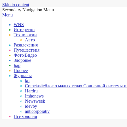
Skip to content
Secondary Navigation Menu
Menu
WNS
Интересно
Технологии
Авто
Развлечения
Путешествия
Фото|Видео
Здоровье
Бар
Прочее
Журналы
ko
Cometasite
блог о малых телах Солнечной системы и
Hardru
Imhonews
Newsweek
idevby
anticorporativ
Психология