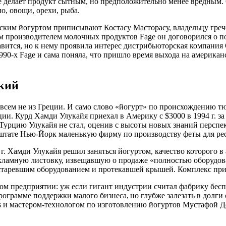
ое делает продукт сытным, но предположительно менее вредным
о, овощи, орехи, рыба.
еским йогуртом приписывают Костасу Масторасу, владельцу греч
м производителем молочных продуктов Fage он договорился о пос
авится, но к нему проявила интерес дистрибьюторская компания
90‑х Fage и сама поняла, что пришло время выхода на американс
ский
сем не из Греции. И само слово «йогурт» по происхождению тю
ии. Курд Хамди Улукайя приехал в Америку с $3000 в 1994 г. за
 Турцию Улукайя не стал, оценив с высоты новых знаний перспек
 штате Нью-Йорк маленькую фирму по производству феты для ре
 г. Хамди Улукайя решил заняться йогуртом, качество которого 
кламную листовку, извещавшую о продаже «полностью оборудова
устаревшим оборудованием и протекавшей крышей. Комплекс при
вом предприятии: уж если гигант индустрии считал фабрику бес
ограмме поддержки малого бизнеса, но глубже залезать в долги 
s и мастером-технологом по изготовлению йогуртов Мустафой Д