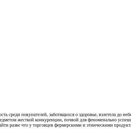
ость среди покупателей, заботящихся о здоровье, взлетела до н
редметом жесткой конкуренции, почвой для феноменально успешн
айти разве что у торговцев фермерскими и этническими продук