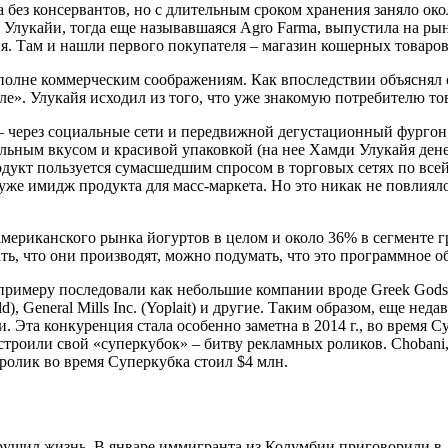
без консервантов, но с длительным сроком хранения заняло окол
я Улукайи, тогда еще называвшаяся Agro Farma, выпустила на рын
. Там и нашли первого покупателя – магазин кошерных товаров 
полне коммерческим соображениям. Как впоследствии объяснял 
иле». Улукайя исходил из того, что уже знакомую потребителю т
– через социальные сети и передвижной дегустационный фургон
льным вкусом и красивой упаковкой (на нее Хамди Улукайя денег
одукт пользуется сумасшедшим спросом в торговых сетях по всей 
л уже имидж продукта для масс-маркета. Но это никак не повли
ериканского рынка йогуртов в целом и около 36% в сегменте гр
ь, что они производят, можно подумать, что это программное о
 примеру последовали как небольшие компании вроде Greek Gods
), General Mills Inc. (Yoplait) и другие. Таким образом, еще не
Эта конкуренция стала особенно заметна в 2014 г., во время С
устроили свой «суперкубок» – битву рекламных роликов. Chobani
олик во время Суперкубка стоил $4 млн.
рушил жизнь. В январе иммигранта из Колумбии приговорили в Д