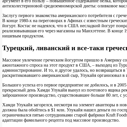
аргумент в его пользу – повышенное содержание белка, котор
антихолестериновой средиземноморской диеты: оливковое масл
Заслугу первого знакомства американского потребителя с греч
В конце 1980‑х на переговорах в Афинах с известным гречески
йогурт. Костас не надеялся, что в США несладкий йогурт понр
реализовывавшая его через магазины на Манхэттене. В конце 19
нишевым продуктом.
Турецкий, ливанский и все-таки грече
Массовое увлечение греческим йогуртом пришло в Америку сов
ажиотажного спроса на этот продукт в США, – выходец из Турц
администрирование. И то, и другое удалось, но возвращаться в
раскритиковавшего американский сыр, Улукайя организовал в
Большого успеха его первое предприятие не добилось, и в 2005
прекрасный день Хамди Улукайя вынул из почтового ящика ре
заброшенное производство, существовавшее больше 80 лет, с 
Хамди Улукайя загорелся, несмотря на элемент авантюры в но
должна была обойтись в $1 млн. Улукайя нашел деньги по госпр
ограничивался пятью сотрудниками старой фабрики Kraft Food
адаптации фамильного рецепта под массовое производство.