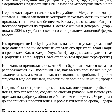
американская радиостанция NPR назвала «преступлением на поч
Первая часть драмы началась в Колумбии, в Медельине в конце
сырами. С ними заключили контракт несколько местных школ и
продолжать заниматься бизнесом. Когда Диаз отказался, банди
поскорее убраться из страны. Вместе с женой и дочерью Эдгар 
пока в 2004 г. судьба не свела его с владельцем молочной ф
вместе.
Их предприятие Lucky Layla Farms начало выпускать домашний 
переманил в новый молочный стартап его приятель Хуан Падиль
и греческом. Как и Хамди Улукайя, Эдгар Диаз хотел удивить
Продукция Three Happy Cows стала хитом продаж фермерских р
Изначально предполагалось, что Диаз будет заниматься всем – 
распоряжаться 75% компании. Но, как выяснилось позже, на де
заканчиваться, а компания так и не вышла на прибыль. Падиль
фрукты и мед обычными, сократили персонал и наконец продал
Падилья был не против перемен, так как они сулили прибыль, 
понял, что теряет все, созданное своими руками. Как потом ут
приехал на фабрику, облил все бензином и поджег… Через два
до совершения преступления. Кроме пятилетнего срока, Эдгар
Бациллы вечной юности