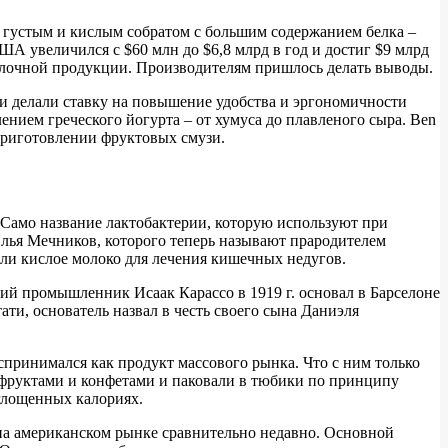
 густым и кислым собратом с большим содержанием белка –
 США увеличился с $60 млн до $6,8 млрд в год и достиг $9 млрд
молочной продукции. Производителям пришлось делать выводы.
и делали ставку на повышение удобства и эргономичности
ием греческого йогурта – от хумуса до плавленого сыра. Ben
 приготовлении фруктовых смузи.
. Само название лактобактерии, которую используют при
. Илья Мечников, которого теперь называют прародителем
али кислое молоко для лечения кишечных недугов.
ий промышленник Исаак Карассо в 1919 г. основал в Барселоне
ати, основатель назвал в честь своего сына Даниэля
спринимался как продукт массового рынка. Что с ним только
с фруктами и конфетами и паковали в тюбики по принципу
оглощенных калориях.
ся на американском рынке сравнительно недавно. Основной