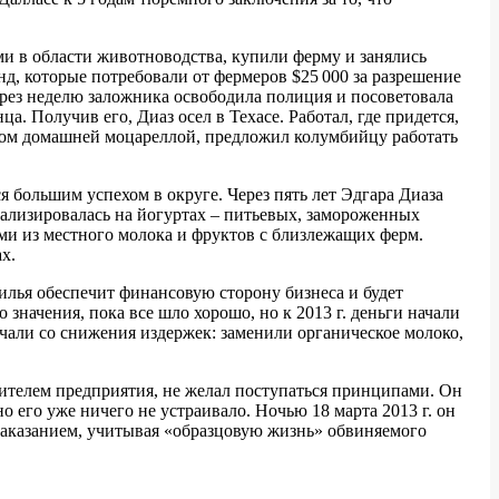
ми в области животноводства, купили ферму и занялись
д, которые потребовали от фермеров $25 000 за разрешение
ерез неделю заложника освободила полиция и посоветовала
а. Получив его, Диаз осел в Техасе. Работал, где придется,
азом домашней моцареллой, предложил колумбийцу работать
 большим успехом в округе. Через пять лет Эдгара Диаза
иализировалась на йогуртах – питьевых, замороженных
ми из местного молока и фруктов с близлежащих ферм.
х.
дилья обеспечит финансовую сторону бизнеса и будет
значения, пока все шло хорошо, но к 2013 г. деньги начали
ачали со снижения издержек: заменили органическое молоко,
дителем предприятия, не желал поступаться принципами. Он
о его уже ничего не устраивало. Ночью 18 марта 2013 г. он
наказанием, учитывая «образцовую жизнь» обвиняемого