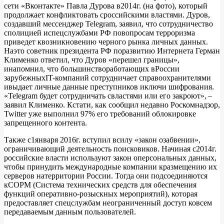
сети «Вконтакте» Павла Дурова в2014г. (на фото), который
продолжает конфликтовать сроссийскими властями. Дуров,
создавший мессенджер Telegram, заявил, что сотрудничество
сполицией испецслужбами РФ повопросам терроризма
приведет квозникновению черного рынка личных данных.
Наэто советник президента РФ поразвитию Интернета Герман
Клименко ответил, что Дуров «перешел границы»,
инапомнил, что большинствоработающих вРоссии
зарубежныхIT-компаний сотрудничает справоохранителями
ивыдает личные данные преступников иключи шифрования.
«Telegram будет сотрудничать свластями или его закроют», –
заявил Клименко. Кстати, как сообщил недавно Роскомнадзор,
Twitter уже выполнил 97% его требований облокировке
запрещенного контента.
Также с1января 2016г. вступил всилу «закон озабвении»,
ограничивающий деятельность поисковиков. Начиная с2014г.
российские власти используют закон оперсональных данных,
чтобы принудить международные компании кразмещению их
серверов натерритории России. Тогда они подсоединяются
кСОРМ (Система технических средств для обеспечения
функций оперативно-розыскных мероприятий), которая
предоставляет спецслужбам неограниченный доступ ковсем
передаваемым данным пользователей.