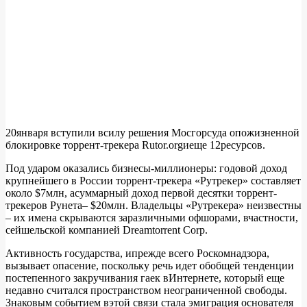
20января вступили всилу решения Мосгорсуда опожизненной
блокировке торрент-трекера Rutor.orgиеще 12ресурсов.
Под ударом оказались бизнесы-миллионеры: годовой доход
крупнейшего в России торрент-трекера «Рутрекер» составляет
около $7млн, асуммарный доход первой десятки торрент-
трекеров Рунета– $20млн. Владельцы «Рутрекера» неизвестны
– их имена скрываются заразличными офшорами, вчастности,
сейшельской компанией Dreamtorrent Corp.
Активность государства, ипрежде всего Роскомнадзора,
вызывает опасение, поскольку речь идет обобщей тенденции
постепенного закручивания гаек вИнтернете, который еще
недавно считался пространством неограниченной свободы.
Знаковым событием вэтой связи стала эмиграция основателя