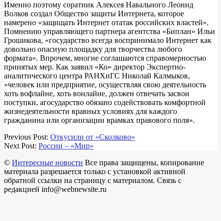
Именно поэтому соратник Алексея Навального Леонид
Волков создал Общество защиты Интернета, которое
намерено «защищать Интернет отатак российских властей».
Помнению управляющего партнера агентства «Биплан» Ильи
Грошикова, «государство всегда воспринимало Интернет как
довольно опасную площадку для творчества любого
формата». Впрочем, многие соглашаются справомерностью
принятых мер. Как заявил «Ко» директор Экспертно-
аналитического центра РАНХиГС Николай Калмыков,
«человек или предприятие, осуществляя свою деятельность
хоть вофлайне, хоть вонлайне, должен отвечать засвои
поступки, агосударство обязано содействовать комфортной
жизнедеятельности вравных условиях для каждого
гражданина или организации врамках правового поля».
2018-
Previous Post:
Откусили от «Сколково»
03-
Next Post:
России – «Мир»
14
©
Интересные новости
Все права защищены, копирование
материала разрешается только с установкой активной
обратной ссылки на страницу с материалом. Связь с
редакцией info@webnewsite.ru