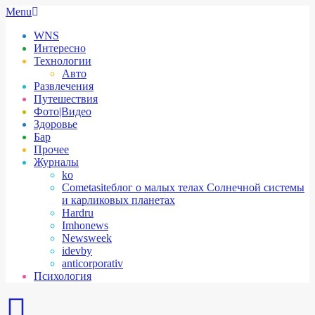
Skip
Secondary
Menu
to
Navigation
WNS
content
Menu
Интересно
Технологии
Авто
Развлечения
Путешествия
Фото|Видео
Здоровье
Бар
Прочее
Журналы
ko
Cometasite
блог о малых телах Солнечной системы
и карликовых планетах
Hardru
Imhonews
Newsweek
idevby
anticorporativ
Психология