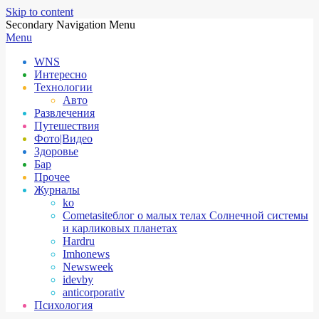
Skip to content
Secondary Navigation Menu
Menu
WNS
Интересно
Технологии
Авто
Развлечения
Путешествия
Фото|Видео
Здоровье
Бар
Прочее
Журналы
ko
Cometasite
блог о малых телах Солнечной системы
и карликовых планетах
Hardru
Imhonews
Newsweek
idevby
anticorporativ
Психология