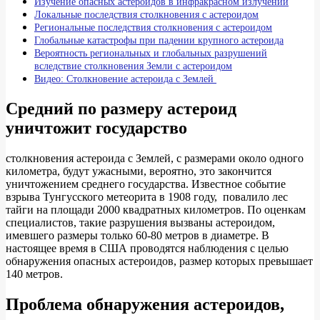
Изучение опасных астероидов в инфракрасном излучении
Локальные последствия столкновения с астероидом
Региональные последствия столкновения с астероидом
Глобальные катастрофы при падении крупного астероида
Вероятность региональных и глобальных разрушений
вследствие столкновения Земли с астероидом
Видео: Столкновение астероида с Землей
Средний по размеру астероид
уничтожит государство
столкновения астероида с Землей, с размерами около одного
километра, будут ужасными, вероятно, это закончится
уничтожением среднего государства. Известное событие
взрыва Тунгусского метеорита в 1908 году, повалило лес
тайги на площади 2000 квадратных километров. По оценкам
специалистов, такие разрушения вызваны астероидом,
имевшего размеры только 60-80 метров в диаметре. В
настоящее время в США проводятся наблюдения с целью
обнаружения опасных астероидов, размер которых превышает
140 метров.
Проблема обнаружения астероидов,