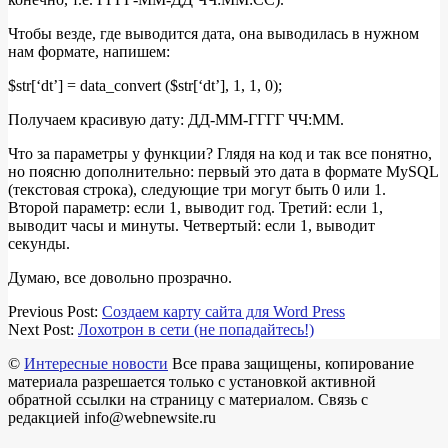
Чтобы везде, где выводится дата, она выводилась в нужном
нам формате, напишем:
$str[‘dt’] = data_convert ($str[‘dt’], 1, 1, 0);
Получаем красивую дату: ДД-ММ-ГГГГ ЧЧ:ММ.
Что за параметры у функции? Глядя на код и так все понятно,
но поясню дополнительно: первый это дата в формате MySQL
(текстовая строка), следующие три могут быть 0 или 1.
Второй параметр: если 1, выводит год. Третий: если 1,
выводит часы и минуты. Четвертый: если 1, выводит
секунды.
Думаю, все довольно прозрачно.
2017-
Previous Post:
Создаем карту сайта для Word Press
02-
Next Post:
Лохотрон в сети (не попадайтесь!)
13
©
Интересные новости
Все права защищены, копирование
материала разрешается только с установкой активной
обратной ссылки на страницу с материалом. Связь с
редакцией info@webnewsite.ru