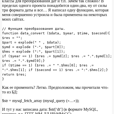
классы для преобразования дат и т.п. Зачем так сложно? В
пределах одного проекта понадобится один-два, ну от силы
три формата даты и все… Я написал одну функцию, которая
меня совершенно устроила и была применена на некоторых
моих сайтах.
// Функция преобразования даты.
function data_convert ($data, $year, $time, $second){
$res = "";
$part = explode(" " , $data);
$ymd = explode ("-", $part[0]);
$hms = explode (":", $part[1]);
if ($year == 1) {$res .= $ymd[2]; $res .= ".".$ymd[1];
$res .= ".".$ymd[0];}
if ($time == 1) {$res .= " ".$hms[0]; $res .=
":".$hms[1]; if ($second == 1) $res .= ":".$hms[2];}
return $res;
}
Как ее применить? Легко. Предположим, мы прочитали что-
то из БД:
$str = mysql_fetch_array (mysql_query («…»));
И тут у нас записана дата: $str[‘dt’] (в формате MySQL,
конечно, т.е. ГГГГ-ММ-ДД ЧЧ:ММ:СС).