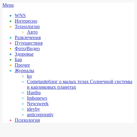
Skip
Secondary
Menu
to
Navigation
WNS
content
Menu
Интересно
Технологии
Авто
Развлечения
Путешествия
Фото|Видео
Здоровье
Бар
Прочее
Журналы
ko
Cometasite
блог о малых телах Солнечной системы
и карликовых планетах
Hardru
Imhonews
Newsweek
idevby
anticorporativ
Психология