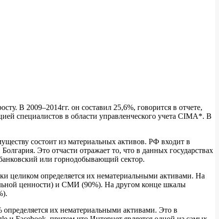
ту. В 2009–2014гг. он составил 25,6%, говорится в отчете,
цией специалистов в области управленческого учета CIMA*. В
уществу состоит из материальных активов. РФ входит в
Болгария. Это отчасти отражает то, что в данных государствах
, банковский или горнодобывающий сектор.
ски целиком определяется их нематериальными активами. На
альной ценности) и СМИ (90%). На другом конце шкалы
%).
 определяется их нематериальными активами. Это в
le и Facebook, притом что Интернет является одной из самых