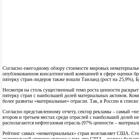
Согласно ежегодному обзору стоимости мировых нематериальных 
опубликованном консалтинговой компанией в сфере оценки бре
пятерку стран-лидеров также вошли Таиланд (рост на 25,9%), Б
Несмотря на столь существенный темп роста ценности раскрыт
пятерку стран с наибольшей долей материальных активов. Комп
более развиты «материальные» отрасли. Так, в России в спис
Согласно представленному отчету, сектор рекламы – самый «н
втором и третьем местах среди отраслей с наибольшей долей 
располагаются нефтегазовая отрасль (97% ценности – материал
Рейтинг самых «нематериальных» стран возглавляет США. Ст
значительной степени связано с тем, что США – родина большо