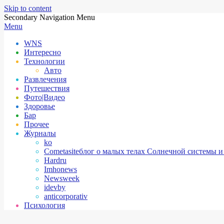
Skip to content
Secondary Navigation Menu
Menu
WNS
Интересно
Технологии
Авто
Развлечения
Путешествия
Фото|Видео
Здоровье
Бар
Прочее
Журналы
ko
Cometasite
блог о малых телах Солнечной системы и
Hardru
Imhonews
Newsweek
idevby
anticorporativ
Психология