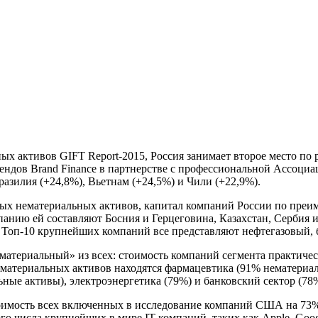
активов GIFT Report-2015, Россия занимает второе место по рос
ндов Brand Finance в партнерстве с профессиональной Ассоциа
разилия (+24,8%), Вьетнам (+24,5%) и Чили (+22,9%).
ых нематериальных активов, капитал компаний России по преим
анию ей составляют Босния и Герцеговина, Казахстан, Сербия и 
ке Топ-10 крупнейших компаний все представляют нефтегазовый
ематериальный» из всех: стоимость компаний сегмента практиче
нематериальных активов находятся фармацевтика (91% нематери
ьные активы), электроэнергетика (79%) и банковский сектор (78
оимость всех включенных в исследование компаний США на 73%
го числа крупнейших в мире IT-компаний, таких как Apple, Goog