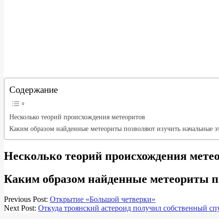
Содержание
Несколько теорий происхождения метеоритов
Каким образом найденные метеориты позволяют изучить начальные 
Несколько теорий происхождения мете
Каким образом найденные метеориты п
2018-
Previous Post:
Открытие «Большой четверки»
03-
Next Post:
Откуда троянский астероид получил собственный сп
18