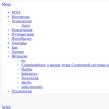
Skip
Secondary
Menu
to
Navigation
WNS
content
Menu
Интересно
Технологии
Авто
Развлечения
Путешествия
Фото|Видео
Здоровье
Бар
Прочее
Журналы
ko
Cometasite
блог о малых телах Солнечной системы и
Hardru
Imhonews
Newsweek
idevby
anticorporativ
Психология
WNS