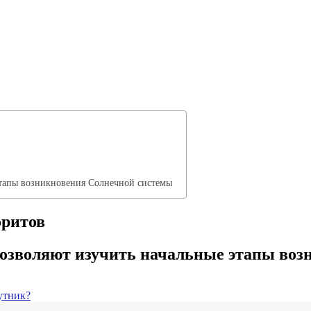
этапы возникновения Солнечной системы
оритов
озволяют изучить начальные этапы воз
утник?