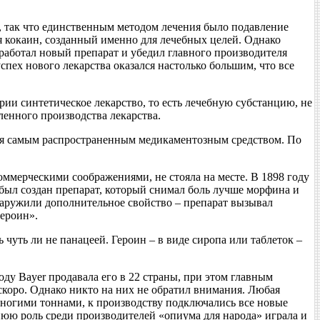
, так что единственным методом лечения было подавление
ся кокаин, созданный именно для лечебных целей. Однако
работал новый препарат и убедил главного производителя
ех нового лекарства оказался настолько большим, что все
рии синтетическое лекарство, то есть лечебную субстанцию, не
енного производства лекарства.
тся самым распространенным медикаментозным средством. По
оммерческими соображениями, не стояла на месте. В 1898 году
был создан препарат, который снимал боль лучше морфина и
бнаружили дополнительное свойство – препарат вызывал
ероин».
 чуть ли не панацеей. Героин – в виде сиропа или таблеток –
году Bayer продавала его в 22 страны, при этом главным
коро. Однако никто на них не обратил внимания. Любая
 многими тоннами, к производству подключались все новые
юю роль среди производителей «опиума для народа» играла и