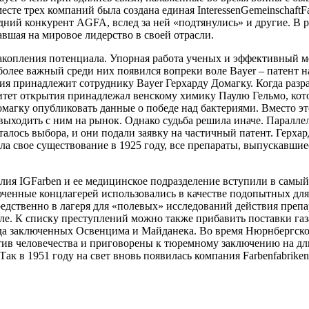
е трех компаний была создана единая InteressenGemeinschaftFa
ний конкурент AGFA, вслед за ней «подтянулись» и другие. В р
авшая на мировое лидерство в своей отрасли.
копления потенциала. Упорная работа ученых и эффективный ме
лее важный среди них появился вопреки воле Bayer – патент н
ия принадлежит сотруднику Bayer Герхарду Домагку. Когда разра
тет открытия принадлежал венскому химику Паулю Гельмо, котор
магку опубликовать данные о победе над бактериями. Вместо эт
 выходить с ним на рынок. Однако судьба решила иначе. Паралл
сталось выбора, и они подали заявку на частичный патент. Герх
ла свое существование в 1925 году, все препараты, выпускавшиес
лия IGFarben и ее медицинское подразделение вступили в самый
юченные концлагерей использовались в качестве подопытных дл
ственно в лагеря для «полевых» исследований действия препара
. К списку преступлений можно также прибавить поставки газ
руда заключенных Освенцима и Майданека. Во время Нюрнбергско
тив человечества и приговорены к тюремному заключению на д
Так в 1951 году на свет вновь появилась компания Farbenfabrik