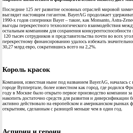
Последние 125 лет развитие основных отраслей мировой хими
выглядит настоящим гигантом. BayerAG продолжает удерживать
1990-х годов соперники Bayer – такие, как Monsanto, Astra-Ze
выгоды перекрестного технологического взаимодействия между 
остальным компаниям для сохранения конкурентоспособности п
120 тысяч сотрудников и представительства почти во всех уго
перекрестному финансированию удалось избежать значительного
30,27 млрд евро, сократившись всего на 2,2%.
Король красок
Компания, известная ныне под названием BayerAG, началась с
городе Вуппертале, более известном как город, где родился Ф
году в Москве было открыто первое производство компании за
накопить достаточно средств для развития и диверсификации биз
активно действовало на европейском и американском рынках ф
открытиям, сделанным с разницей меньше чем в один год.
Аспирин и героин