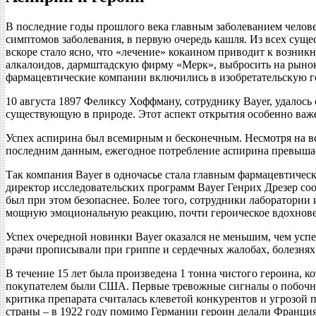
В последние годы прошлого века главным заболеванием челове
симптомов заболевания, в первую очередь кашля. Из всех суще
вскоре стало ясно, что «лечение» кокаином приводит к возник
алкалоидов, дармштадскую фирму «Мерк», выбросить на рынок 
фармацевтические компании включились в изобретательскую г
10 августа 1897 Феликсу Хоффману, сотруднику Bayer, удалось 
существующую в природе. Этот аспект открытия особенно важе
Успех аспирина был всемирным и бесконечным. Несмотря на в
последним данным, ежегодное потребление аспирина превышае
Так компания Bayer в одночасье стала главным фармацевтичес
директор исследовательских программ Bayer Генрих Дрезер со
был при этом безопаснее. Более того, сотрудники лаборатории
мощную эмоциональную реакцию, почти героическое вдохновен
Успех очередной новинки Bayer оказался не меньшим, чем успех
врачи прописывали при гриппе и сердечных жалобах, болезнях
В течение 15 лет была произведена 1 тонна чистого героина, ко
покупателем были США. Первые тревожные сигналы о побочном
критика препарата считалась клеветой конкурентов и угрозой
страны – в 1922 году помимо Германии героин делали Франция