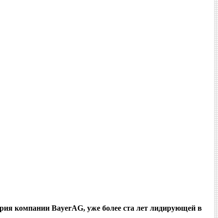
тория компании
Bayer
AG
, уже более ста лет лидирующей в