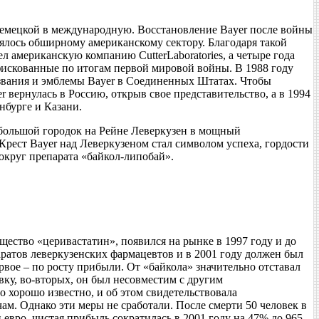
немецкой в международную. Восстановление Bayer после войны
ялось обширному американскому сектору. Благодаря такой
л американскую компанию CutterLaboratories, а четыре года
онфискованные по итогам первой мировой войны. В 1988 году
названия и эмблемы Bayer в Соединенных Штатах. Чтобы
 вернулась в Россию, открыв свое представительство, а в 1994
нбурге и Казани.
ебольшой городок на Рейне Леверкузен в мощный
Крест Bayer над Леверкузеном стал символом успеха, гордости
округ препарата «байкол-липобай».
ство «церивастатин», появился на рынке в 1997 году и до
аратов леверкузенских фармацевтов и в 2001 году должен был
вое – по росту прибыли. От «байкола» значительно отставал
вку, во-вторых, он был несовместим с другим
 хорошо известно, и об этом свидетельствовала
м. Однако эти меры не сработали. После смерти 50 человек в
вро, чистая прибыль сократилась в 2001 году на 47% до 965