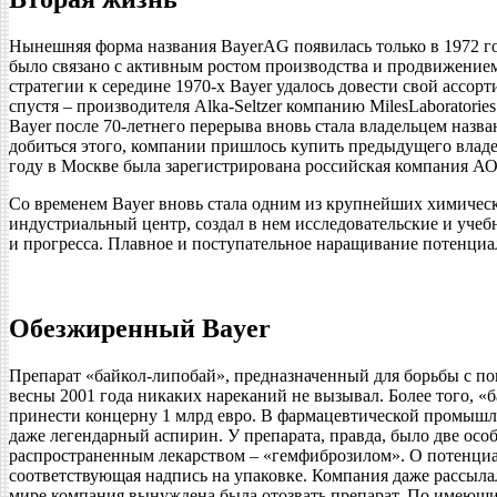
Нынешняя форма названия BayerAG появилась только в 1972 г
было связано с активным ростом производства и продвижением
стратегии к середине 1970-х Bayer удалось довести свой ассор
спустя – производителя Alka-Seltzer компанию MilesLaboratori
Bayer после 70-летнего перерыва вновь стала владельцем назв
добиться этого, компании пришлось купить предыдущего владел
году в Москве была зарегистрирована российская компания АО
Со временем Bayer вновь стала одним из крупнейших химичес
индустриальный центр, создал в нем исследовательские и уче
и прогресса. Плавное и поступательное наращивание потенциа
Обезжиренный Bayer
Препарат «байкол-липобай», предназначенный для борьбы с по
весны 2001 года никаких нареканий не вызывал. Более того, 
принести концерну 1 млрд евро. В фармацевтической промышлен
даже легендарный аспирин. У препарата, правда, было две осо
распространенным лекарством – «гемфиброзилом». О потенциал
соответствующая надпись на упаковке. Компания даже рассылал
мире компания вынуждена была отозвать препарат. По имеющим