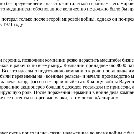
но без преувеличения назвать «пятилеткой героина» – его миро
, его медицински обоснованное количество не должно было бы пр
 потерял только после второй мировой войны, однако он по-пре
 1971 году.
героина, позволили компании резко нарастить масштабы бизнеса
иков и рабочих по всему миру. Компании принадлежало 8000 пат
. Все это идеально подготовило компанию к роли поставщика им
r были переведены на «военные рельсы» и начали производство 
ключая хлор, фосген и «горчичный» газ. К концу войны Bayer п
ванию акционеров больших доходов госзаказы не принесли, а 
инирующую роль. После поражения Германии в войне дела компа
е все патенты и торговые марки, в том числе «Аспирин».
ayer очень пригодились связи, налаженные во время войны с б