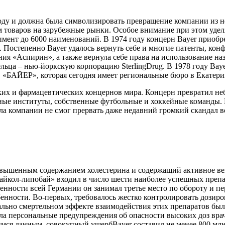
оду и должна была символизировать превращение компании из 
 товаров на зарубежные рынки. Особое внимание при этом удел
тимент до 6000 наименований. В 1974 году концерн Bayer приобре
es. Постепенно Bayer удалось вернуть себе и многие патенты, к
ания «Аспирин», а также вернула себе права на использование 
ьца – нью-йоркскую корпорацию SterlingDrug. В 1978 году Bayer
 «БАЙЕР», которая сегодня имеет региональные бюро в Екатери
ких и фармацевтических концернов мира. Концерн превратил н
бные институты, собственные футбольные и хоккейные команды. 
ла компании не смог прервать даже недавний громкий скандал в
вышенным содержанием холестерина и содержащий активное веще
«байкол-липобай» входил в число шести наиболее успешных преп
ности всей Германии он занимал третье место по обороту и пер
бенности. Во-первых, требовалось жестко контролировать дозиро
ьно смертельном эффекте взаимодействия этих препаратов было
а персональные предупреждения об опасности высоких доз врача
ся данным, совокупный ущербBayer составил не менее 800 млн е