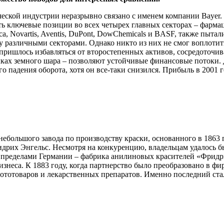
ческой индустрии неразрывно связано с именем компании Baye
 ключевые позиции во всех четырех главных секторах – фармац
neca, Novartis, Aventis, DuPont, DowChemicals и BASF, также пы
различными секторами. Однако никто из них не смог воплотить 
ришлось избавляться от второстепенных активов, сосредоточива
лках земного шара – позволяют устойчивые финансовые потоки. 
 падения оборота, хотя он все-таки снизился. Прибыль в 2001 го
 небольшого завода по производству краски, основанного в 18
ридрих Энгельс. Несмотря на конкуренцию, владельцам удалось 
 пределами Германии – фабрика анилиновых красителей «Фридри
неса. К 1883 году, когда партнерство было преобразовано в фирм
ототоваров и лекарственных препаратов. Именно последний ста