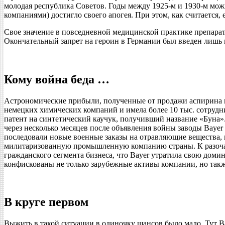
молодая республика Советов. Годы между 1925-м и 1930-м мож
компаниями) достигло своего апогея. При этом, как считается
Свое значение в повседневной медицинской практике препарат
Окончательный запрет на героин в Германии был введен лишь в
Кому война беда …
Астрономические прибыли, полученные от продажи аспирина и 
немецких химических компаний и имела более 10 тыс. сотрудн
патент на синтетический каучук, получивший название «Буна»
через несколько месяцев после объявления войны заводы Baye
последовали новые военные заказы на отравляющие вещества, в
милитаризованную промышленную компанию страны. К разочаро
гражданского сегмента бизнеса, что Bayer утратила свою дом
конфискованы не только зарубежные активы компании, но такж
В круге первом
Выжить в такой ситуации в одиночку шансов было мало. Тут B