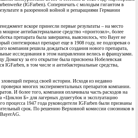
rbenwerke (IGFarben). Соперничать с молодым гигантом в
езультате в разоренной войной и репарациями Германии
неджмент вскоре принесли первые результаты – на место
а мощное антибактериальное средство «пронтозил», более
ботка препарата была завершена, выяснилось, что Bayer не
ый синтезировал препарат еще в 1908 году, не подозревая о
ого компания решила дождаться создания нового препарата,
ельные исследования в этом направлении велись и французами.
арду Домагку за его открытие была присвоена Нобелевская
я IGFarben, в том числе и антибактериальные средства,
 зловещий период своей истории. Исходя из недавно
я проверки многих экспериментальных препаратов компании.
тов. И более того, компания оплачивала часть расходов на
а «Циклон Б» для лагерных душегубок и эксплуатацию
го процесса 1947 года руководители IGFarben были признаны
лительный срок. По решению Верховной комиссии союзников в
enBayerAG.