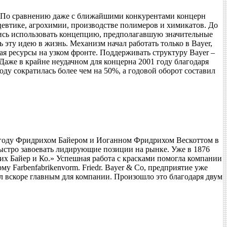
r. По сравнению даже с ближайшими конкурентами концерн
евтике, агрохимии, производстве полимеров и химикатов. До
тались использовать концепцию, предполагавшую значительные
эту идею в жизнь. Механизм начал работать только в Bayer,
я ресурсы на узком фронте. Поддерживать структуру Bayer –
Даже в крайне неудачном для концерна 2001 году благодаря
ду сократилась более чем на 50%, а годовой оборот составил
63 году Фридрихом Байером и Иоганном Фридрихом Вескоттом в
быстро завоевать лидирующие позиции на рынке. Уже в 1876
х Байер и Ко.» Успешная работа с красками помогла компании
у Farbenfabrikenvorm. Friedr. Bayer & Co, предприятие уже
л вскоре главным для компании. Произошло это благодаря двум