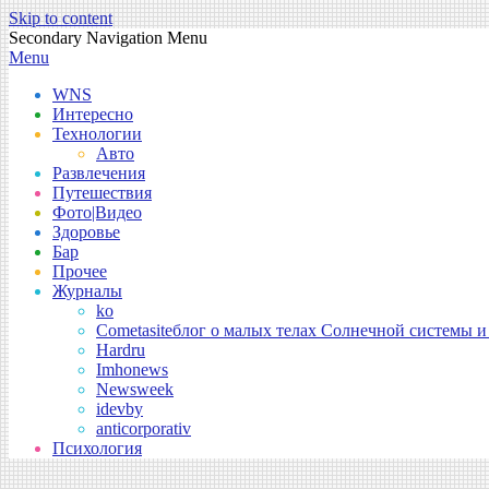
Skip to content
Secondary Navigation Menu
Menu
WNS
Интересно
Технологии
Авто
Развлечения
Путешествия
Фото|Видео
Здоровье
Бар
Прочее
Журналы
ko
Cometasite
блог о малых телах Солнечной системы и
Hardru
Imhonews
Newsweek
idevby
anticorporativ
Психология