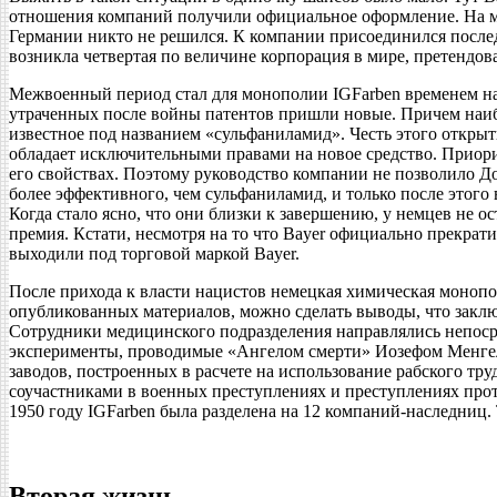
отношения компаний получили официальное оформление. На мест
Германии никто не решился. К компании присоединился послед
возникла четвертая по величине корпорация в мире, претендов
Межвоенный период стал для монополии IGFarben временем на
утраченных после войны патентов пришли новые. Причем наибо
известное под названием «сульфаниламид». Честь этого открыт
обладает исключительными правами на новое средство. Приори
его свойствах. Поэтому руководство компании не позволило До
более эффективного, чем сульфаниламид, и только после этого
Когда стало ясно, что они близки к завершению, у немцев не о
премия. Кстати, несмотря на то что Bayer официально прекрати
выходили под торговой маркой Bayer.
После прихода к власти нацистов немецкая химическая монопо
опубликованных материалов, можно сделать выводы, что закл
Сотрудники медицинского подразделения направлялись непосред
эксперименты, проводимые «Ангелом смерти» Иозефом Менгеле
заводов, построенных в расчете на использование рабского т
соучастниками в военных преступлениях и преступлениях про
1950 году IGFarben была разделена на 12 компаний-наследниц. 
Вторая жизнь