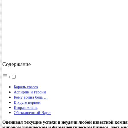
Содержание
Король красок
Аспирин и героин
Кому война беда …
В круге первом
Вторая жизнь
Обезжиренный Bayer
Оценивая текущие успехи и неудачи любой известной компа
мировом химическом и фармацевтическом бизнесе, дает мно