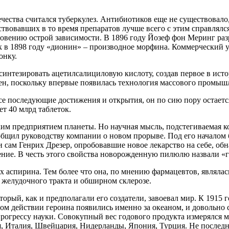
чества считался туберкулез. Антибиотиков еще не существовало
ствовавших в то время препаратов лучше всего с этим справлял
новению острой зависимости. В 1896 году Йозеф фон Меринг раз
в 1898 году «дионин» – производное морфина. Коммерческий усп
онку.
синтезировать ацетилсалициловую кислоту, создав первое в исто
н, поскольку впервые появилась технология массового промышл
се последующие достижения и открытия, он по сию пору остае
т 40 млрд таблеток.
ким предприятием планеты. Но научная мысль, подстегиваемая к
общил руководству компании о новом прорыве. Под его началом 
 и сам Генрих Дрезер, опробовавшие новое лекарство на себе, о
ие. В честь этого свойства новорожденную пилюлю назвали «г
 аспирина. Тем более что она, по мнению фармацевтов, являлась
 желудочного тракта и обширном склерозе.
торый, как и предполагали его создатели, завоевал мир. К 1915 
 действии героина появились именно за океаном, и довольно с
 прогрессу науки. Совокупный вес годового продукта измерялся
, Италия, Швейцария, Нидерланды, Япония, Турция. Не последн