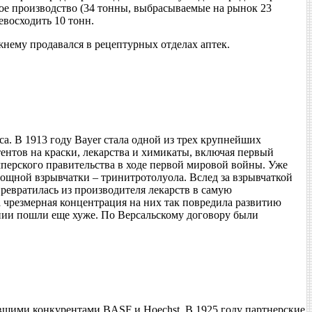
вое производство (34 тонны, выбрасываемые на рынок 23
евосходить 10 тонн.
жнему продавался в рецептурных отделах аптек.
. В 1913 году Bayer стала одной из трех крупнейших
ентов на краски, лекарства и химикаты, включая первый
перского правительства в ходе первой мировой войны. Уже
мощной взрывчатки – тринитротолуола. Вслед за взрывчаткой
ревратилась из производителя лекарств в самую
чрезмерная концентрация на них так повредила развитию
нии пошли еще хуже. По Версальскому договору были
ывшими конкурентами BASF и Hoechst. В 1925 году партнерские