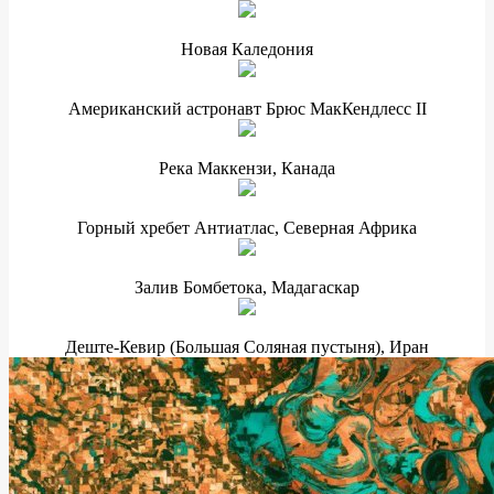
Новая Каледония
Американский астронавт Брюс МакКендлесс II
Река Маккензи, Канада
Горный хребет Антиатлас, Северная Африка
Залив Бомбетока, Мадагаскар
Деште-Кевир (Большая Соляная пустыня), Иран