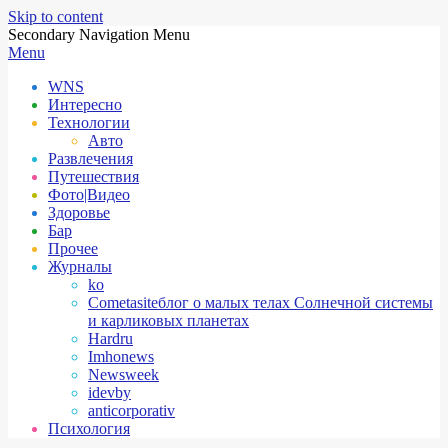
Skip to content
Secondary Navigation Menu
Menu
WNS
Интересно
Технологии
Авто
Развлечения
Путешествия
Фото|Видео
Здоровье
Бар
Прочее
Журналы
ko
Cometasite
блог о малых телах Солнечной системы
и карликовых планетах
Hardru
Imhonews
Newsweek
idevby
anticorporativ
Психология