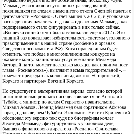
Формально версия вполне обоснованная, поскольку «дело
Меламеда» возникло из уголовных расследований,
появившихся по следам знаменитого отчета Счетной палаты о
деятельности «Роснано». Отчет вышел в 2012 г., и уголовные
расследования начались тогда же – однако имя Меламеда как
подозреваемого стало фигурировать в них только сейчас.
«Вышеуказанный отчет был опубликован еще в 2012 г. Это
лишний раз показывает избирательность системы уголовного
правоприменения в нашей стране (особенно в органах
Следственного комитета РФ). Хотя справедливым будет
отметить, что победа в многомиллионном конкурсе на
оказание консультационных услуг компании Меламеда
(который на тот момент несколько месяцев как покинул пост
главы «Роснанотеха»), выглядит весьма подозрительной», –
отмечает председатель коллегии адвокатов «Старинский,
Корчаго и партнеры» Евгений Корчаго.
Но существует и альтернативная версия, согласно которой
истинной целью резонансного дела является не Анатолий
Чубайс, а министр по делам Открытого правительства
Михаил Абызов. Леонид Меламед был соратником Абызова
гораздо дольше, чем Чубайса. Экономист Никита Кричевский
обосновал эту версию так: судя по биографиям коллег
Леонида Меламеда, фигурирующих в уголовном деле, –
бывшего финансового директора «Роснано» Святослава