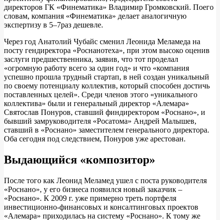
директоров ГК «Финематика» Владимир Громковский. Поего
словам, компания «Финематика» делает аналогичную
экспертизу в 5–7раз дешевле.
Через год Анатолий Чубайс сменил Леонида Меламеда на
посту гендиректора «Роснанотеха», при этом высоко оценив
заслуги предшественника, заявив, что тот проделал
«огромную работу всего за один год» и что «компания
успешно прошла трудный стартап, в ней создан уникальный
по своему потенциалу коллектив, который способен достичь
поставленных целей». Среди членов этого «уникального
коллектива» были и генеральный директор «Алемара»
Святослав Понуров, ставший финдиректором «Роснано», и
бывший замруководителя «Росатома» Андрей Малышев,
ставший в «Роснано» заместителем генерального директора.
Оба сегодня под следствием, Понуров уже арестован.
Выдающийся «композитор»
После того как Леонид Меламед ушел с поста руководителя
«Роснано», у его бизнеса появился новый заказчик –
«Роснано». К 2009 г. уже примерно треть портфеля
инвестиционно-финансовых и консалтинговых проектов
«Алемара» приходилась на систему «Роснано». К тому же