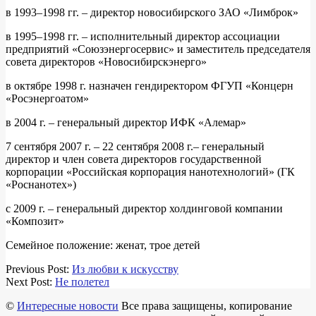
в 1993–1998 гг. – директор новосибирского ЗАО «Лимброк»
в 1995–1998 гг. – исполнительный директор ассоциации
предприятий «Союзэнергосервис» и заместитель председателя
совета директоров «Новосибирскэнерго»
в октябре 1998 г. назначен гендиректором ФГУП «Концерн
«Росэнергоатом»
в 2004 г. – генеральный директор ИФК «Алемар»
7 сентября 2007 г. – 22 сентября 2008 г.– генеральный
директор и член совета директоров государственной
корпорации «Российская корпорация нанотехнологий» (ГК
«Роснанотех»)
с 2009 г. – генеральный директор холдинговой компании
«Композит»
Семейное положение: женат, трое детей
2018-
Previous Post:
Из любви к искусству
03-
Next Post:
Не полетел
14
©
Интересные новости
Все права защищены, копирование