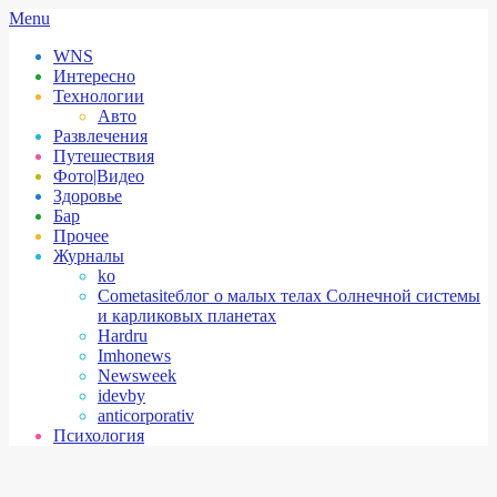
Skip
Secondary
Menu
to
Navigation
WNS
content
Menu
Интересно
Технологии
Авто
Развлечения
Путешествия
Фото|Видео
Здоровье
Бар
Прочее
Журналы
ko
Cometasite
блог о малых телах Солнечной системы
и карликовых планетах
Hardru
Imhonews
Newsweek
idevby
anticorporativ
Психология