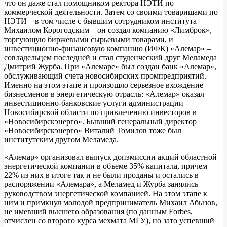
что он даже стал помощником ректора НЭТИ по
коммерческой деятельности. Затем со своими товарищами по
НЭТИ – в том числе с бывшим сотрудником института
Михаилом Корогодским – он создал компанию «Лимброк»,
торгующую биржевыми сырьевыми товарами, и
инвестиционно-финансовую компанию (ИФК) «Алемар» –
совладельцем последней и стал студенческий друг Меламеда
Дмитрий Журба. При «Алемаре» был создан банк «Алемар»,
обслуживающий счета новосибирских промпредприятий.
Именно на этом этапе и произошло серьезное вхождение
бизнесменов в энергетическую отрасль: «Алемар» оказал
инвестиционно-банковские услуги администрации
Новосибирской области по привлечению инвесторов в
«Новосибирскэнерго». Бывший генеральный директор
«Новосибирскэнерго» Виталий Томилов тоже был
институтским другом Меламеда.
«Алемар» организовал выпуск допэмиссии акций областной
энергетической компании в объеме 35% капитала, причем
22% из них в итоге так и не были проданы и остались в
распоряжении «Алемара», а Меламед и Журба занялись
руководством энергетической компанией. На этом этапе к
ним и примкнул молодой предприниматель Михаил Абызов,
не имевший высшего образования (по данным Forbes,
отчислен со второго курса мехмата МГУ), но зато успевший