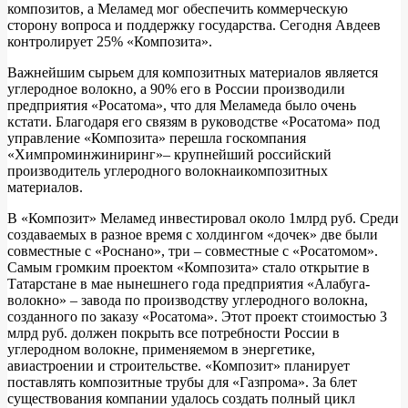
композитов, а Меламед мог обеспечить коммерческую
сторону вопроса и поддержку государства. Сегодня Авдеев
контролирует 25% «Композита».
Важнейшим сырьем для композитных материалов является
углеродное волокно, а 90% его в России производили
предприятия «Росатома», что для Меламеда было очень
кстати. Благодаря его связям в руководстве «Росатома» под
управление «Композита» перешла госкомпания
«Химпроминжиниринг»– крупнейший российский
производитель углеродного волокнаикомпозитных
материалов.
В «Композит» Меламед инвестировал около 1млрд руб. Среди
создаваемых в разное время с холдингом «дочек» две были
совместные с «Роснано», три – совместные с «Росатомом».
Самым громким проектом «Композита» стало открытие в
Татарстане в мае нынешнего года предприятия «Алабуга-
волокно» – завода по производству углеродного волокна,
созданного по заказу «Росатома». Этот проект стоимостью 3
млрд руб. должен покрыть все потребности России в
углеродном волокне, применяемом в энергетике,
авиастроении и строительстве. «Композит» планирует
поставлять композитные трубы для «Газпрома». За 6лет
существования компании удалось создать полный цикл