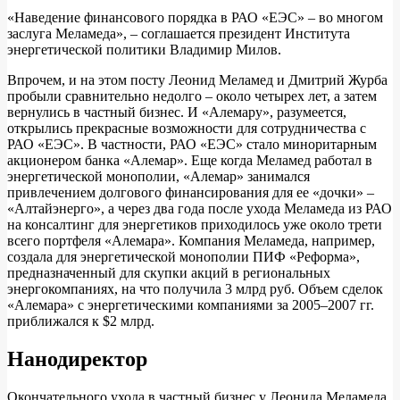
«Наведение финансового порядка в РАО «ЕЭС» – во многом
заслуга Меламеда», – соглашается президент Института
энергетической политики Владимир Милов.
Впрочем, и на этом посту Леонид Меламед и Дмитрий Журба
пробыли сравнительно недолго – около четырех лет, а затем
вернулись в частный бизнес. И «Алемару», разумеется,
открылись прекрасные возможности для сотрудничества с
РАО «ЕЭС». В частности, РАО «ЕЭС» стало миноритарным
акционером банка «Алемар». Еще когда Меламед работал в
энергетической монополии, «Алемар» занимался
привлечением долгового финансирования для ее «дочки» –
«Алтайэнерго», а через два года после ухода Меламеда из РАО
на консалтинг для энергетиков приходилось уже около трети
всего портфеля «Алемара». Компания Меламеда, например,
создала для энергетической монополии ПИФ «Реформа»,
предназначенный для скупки акций в региональных
энергокомпаниях, на что получила 3 млрд руб. Объем сделок
«Алемара» с энергетическими компаниями за 2005–2007 гг.
приближался к $2 млрд.
Нанодиректор
Окончательного ухода в частный бизнес у Леонида Меламеда