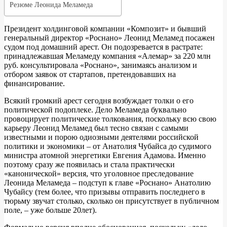
Резюме Леонида Меламеда
Президент холдинговой компании «Композит» и бывший
генеральный директор «Роснано» Леонид Меламед посажен
судом под домашний арест. Он подозревается в растрате:
принадлежавшая Меламеду компания «Алемар» за 220 млн
руб. консультировала «Роснано», занимаясь анализом и
отбором заявок от стартапов, претендовавших на
финансирование.
Всякий громкий арест сегодня возбуждает толки о его
политической подоплеке. Дело Меламеда буквально
провоцирует политические толкования, поскольку всю свою
карьеру Леонид Меламед был тесно связан с самыми
известными и порою одиозными деятелями российской
политики и экономики – от Анатолия Чубайса до судимого
министра атомной энергетики Евгения Адамова. Именно
поэтому сразу же появилась и стала практически
«канонической» версия, что уголовное преследование
Леонида Меламеда – подступ к главе «Роснано» Анатолию
Чубайсу (тем более, что призывы отправить последнего в
тюрьму звучат столько, сколько он присутствует в публичном
поле, – уже больше 20лет).