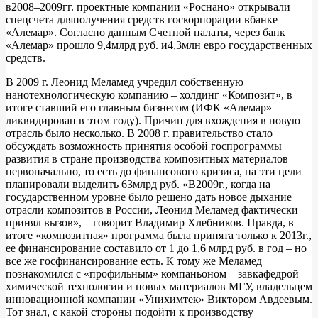
в2008–2009гг. проектные компании «Роснано» открывали
спецсчета дляполучения средств госкорпорации вбанке
«Алемар». Согласно данным Счетной палаты, через банк
«Алемар» прошло 9,4млрд руб. и4,3млн евро государственных
средств.
В 2009 г. Леонид Меламед учредил собственную
нанотехнологическую компанию – холдинг «Композит», в
итоге ставший его главным бизнесом (ИФК «Алемар»
ликвидирован в этом году). Причин для вхождения в новую
отрасль было несколько. В 2008 г. правительство стало
обсуждать возможность принятия особой госпрограммы
развития в стране производства композитных материалов–
первоначально, то есть до финансового кризиса, на эти цели
планировали выделить 63млрд руб. «В2009г., когда на
государственном уровне было решено дать новое дыхание
отрасли композитов в России, Леонид Меламед фактически
принял вызов», – говорит Владимир Хлебников. Правда, в
итоге «композитная» программа была принята только к 2013г.,
ее финансирование составило от 1 до 1,6 млрд руб. в год – но
все же госфинансирование есть. К тому же Меламед
познакомился с «профильным» компаньоном – завкафедрой
химической технологии и новых материалов МГУ, владельцем
инновационной компании «Унихимтек» Виктором Авдеевым.
Тот знал, с какой стороны подойти к производству