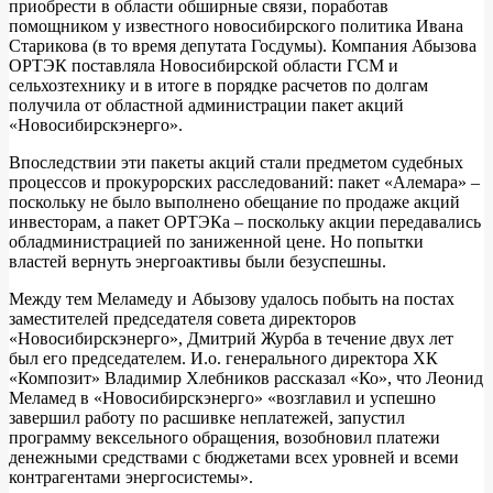
приобрести в области обширные связи, поработав
помощником у известного новосибирского политика Ивана
Старикова (в то время депутата Госдумы). Компания Абызова
ОРТЭК поставляла Новосибирской области ГСМ и
сельхозтехнику и в итоге в порядке расчетов по долгам
получила от областной администрации пакет акций
«Новосибирскэнерго».
Впоследствии эти пакеты акций стали предметом судебных
процессов и прокурорских расследований: пакет «Алемара» –
поскольку не было выполнено обещание по продаже акций
инвесторам, а пакет ОРТЭКа – поскольку акции передавались
обладминистрацией по заниженной цене. Но попытки
властей вернуть энергоактивы были безуспешны.
Между тем Меламеду и Абызову удалось побыть на постах
заместителей председателя совета директоров
«Новосибирскэнерго», Дмитрий Журба в течение двух лет
был его председателем. И.о. генерального директора ХК
«Композит» Владимир Хлебников рассказал «Ко», что Леонид
Меламед в «Новосибирскэнерго» «возглавил и успешно
завершил работу по расшивке неплатежей, запустил
программу вексельного обращения, возобновил платежи
денежными средствами с бюджетами всех уровней и всеми
контрагентами энергосистемы».