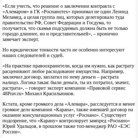
«Если учесть, что решение о заключении контракта с
«Алемаром» в ГК «Роснанотех» принимал не один Леонид
Меламед, а целая группа лиц, которых делегировало туда
правительство РФ, Совет Федерации и Госдума, то
получается, что скамья подсудимых должна быть не только
гораздо длиннее, но и представительней», – иронично
замечает эксперт.
Но юридические тонкости часто не особенно интересуют
наших следователей и судей.
«На практике правоохранители, когда им нужно, как растрату
расценивают любое расходование имущества. Например,
заключил договор, заплатил по нему деньги – растрата
налицо. Логика такая: были деньги, ты их потратил, значит,
растрата», – говорит эксперт компании «Правовой сервис
48Prav.ru» Михаил Красильников.
Кстати, кроме громкого дела «Алемара», расследуется и менее
громкое дело компании «Карана», также имевшей договор на
оказание консультационных услуг «Роснано». Существует
подозрение, что «Карану» контролирует зампред «Роснано»
Юрий Удальцов, в прошлом также топ-менеджер РАО «ЕЭС
России».