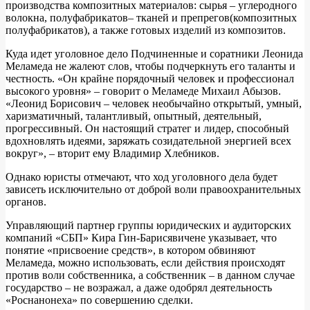
производства композитных материалов: сырья – углеродного
волокна, полуфабрикатов– тканей и препрегов(композитных
полуфабрикатов), а также готовых изделий из композитов.
Куда идет уголовное дело Подчиненные и соратники Леонида
Меламеда не жалеют слов, чтобы подчеркнуть его таланты и
честность. «Он крайне порядочный человек и профессионал
высокого уровня» – говорит о Меламеде Михаил Абызов.
«Леонид Борисович – человек необычайно открытый, умный,
харизматичный, талантливый, опытный, деятельный,
прогрессивный. Он настоящий стратег и лидер, способный
вдохновлять идеями, заряжать созидательной энергией всех
вокруг», – вторит ему Владимир Хлебников.
Однако юристы отмечают, что ход уголовного дела будет
зависеть исключительно от доброй воли правоохранительных
органов.
Управляющий партнер группы юридических и аудиторских
компаний «СБП» Кира Гин-Барисявичене указывает, что
понятие «присвоение средств», в котором обвиняют
Меламеда, можно использовать, если действия происходят
против воли собственника, а собственник – в данном случае
государство – не возражал, а даже одобрял деятельность
«Роснанонеха» по совершению сделки.