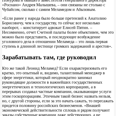
Понурова и бывшего заместителя генерального директора
«Роснано» Андрея Малышева, – они связаны не столько с
Чубайсом, сколько с самим Меламедом и Абызовым.
«Если ранее у народа было больше претензий к Анатолию
Борисовичу, чем к государству, то сейчас все несколько
наоборот, – констатирует адвокат Елисей Пятин. –
Несомненно, отчет Счетной палаты более объективен, чем это
можно было представить, и последующее возбуждение
уголовного дела в отношении Меламеда – это лишь первая
ступень в длинной лестнице громких задержаний и арестов».
Зарабатывать там, где руководил
Кто же такой Леонид Меламед? Если охарактеризовать его
кратко, это опытный и, видимо, талантливый менеджер в
сфере энергетики, который неоднократно занимал
руководящие должности в важнейших государственных
энергетических и технологических корпорациях, а в
перерывах создавал частные компании, оказывающие услуги
этим госкорпорациям. Этичным такой бизнес назвать нельзя,
но, с другой стороны, если за это начать сажать, то пересажать
придется половину российских бизнесменов. «Внашей
экономической действительности сплошь и рядом получают
заказы собственные компании даже действующих, а не