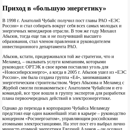
Приход в «большую энергетику»
В 1998 г. Анатолий Чубайс получил пост главы РАО «ЕЭС
России» и стал собирать вокруг себя всех самых молодых и
энергичных менеджеров отрасли. В том же году Михаил
Абызов, тогда еще так и не получивший высшего
образования, стал членом правления и руководителем
инвестиционного департамента РАО.
Абызов, кстати, придерживался той же стратегии, что и
Меламед, – оказывать услуги компаниям, которыми
руководил: ОРТЭК в свое время поставлял уголь для
«Новосибирскэнерго», а когда в 2005 г. Абызов ушел из «ЕЭС
России», им была создана группа «Е4», занимавшаяся
энергетическим строительством. Через Абызова и Меламед с
Журбой смогли познакомиться с Анатолием Чубайсом и его
командой, все трое вошли в группу экспертов для разработки
плана первоочередных действий в электроэнергетике.
Однако до перехода в корпорацию Чубайса Меламеду
предстоял еще один важнейший этап в карьере – руководство
концерном «Росэнергоатом», управляющим российскими
атомными электростанциями. На этот пост его выбрал лично
министр атомной энергетики Евгений Адамов – он осознал