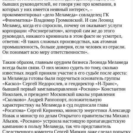
бывших руководителей, не говоря уже про компании, в
которых у них имеется неявный интерес», –
прокомментировал «дело Меламеда» совладелец ГК
«Финематика» Владимир Громковский. И сам Леонид
Меламед, когда его спросили, почему он оказывает услуги
корпорации «Росэнергоатом», которой сам же до этого
руководил, никакого криминала в этом факте не усмотрел,
ответив: «В таких сложных производствах, как атомная
промышленность, больше доверия, если человек из отрасли.
Он понимает всю меру ответственности».
Таким образом, главным орудием бизнеса Леонида Меламеда
всегда были связи. О них можно судить по тому, сколько
известных людей приняли участие в его судьбе после ареста:
за Меламеда готовы были поручиться основатель группы
«Каскол» Сергей Недорослев, и гендиректор «Н-Транс»,
бывший первый замглавыправления «Роснано» Константин
Николаев, и президент Московской школы управления
«Сколково» Андрей Раппопорт, положительную
характеристику на Меламеда в суд подписали глава
«Росатома» Сергей Кириенко, министр энергетики Александр
Новак и министр по делам Открытого правительства Михаил
Абызов. «Роснано» устроила настоящую пропагандистскую
кампанию в пользу Меламеда, так что представитель
Следственного комитета Сергей Маркин даже сделал попытку