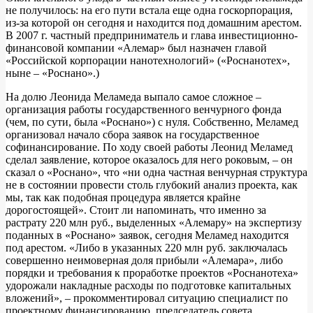
не получилось: на его пути встала еще одна госкорпорация,
из-за которой он сегодня и находится под домашним арестом.
В 2007 г. частный предприниматель и глава инвестиционно-
финансовой компании «Алемар» был назначен главой
«Российской корпорации нанотехнологий» («Роснанотех»,
ныне – «Роснано».)
На долю Леонида Меламеда выпало самое сложное –
организация работы государственного венчурного фонда
(чем, по сути, была «Роснано») с нуля. Собственно, Меламед
организовал начало сбора заявок на государственное
софинансирование. По ходу своей работы Леонид Меламед
сделал заявление, которое оказалось для него роковым, – он
сказал о «Роснано», что «ни одна частная венчурная структура
не в состоянии провести столь глубокий анализ проекта, как
мы, так как подобная процедура является крайне
дорогостоящей». Стоит ли напоминать, что именно за
растрату 220 млн руб., выделенных «Алемару» на экспертизу
поданных в «Роснано» заявок, сегодня Меламед находится
под арестом. «Либо в указанных 220 млн руб. заключалась
совершенно неимоверная доля прибыли «Алемара», либо
порядки и требования к проработке проектов «Роснанотеха»
удорожали накладные расходы по подготовке капитальных
вложений», – прокомментировал ситуацию специалист по
проектному финансированию, председатель совета