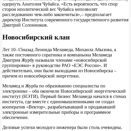
одернуть Анатолия Чубайса. «Есть вероятность, что спор
сторон иполитический вес Чубайса непозволят
расследованию чем-либо закончиться»,– предполагает
директор Института современного государственного развития
Дмитрий Солонников.
Новосибирский клан
Лет 10–15назад Леонида Меламеда, Михаила Абызова, а
также постоянного соратника и компаньона Меламеда
Дмитрия Журбу называли членами «новосибирской
группировки» в руководстве РАО «ЕЭС России». И
действительно, они были выходцами из Новосибирска –
причем из новосибирской энергетики.
Меламед и Журба по образованию специалисты по
электронике – оба окончили Новосибирский энергетический
институт (НЭТИ). Первый бизнес Меламеда начался в стенах
института, где вместе с единомышленниками он создал
кооператив «Вектор», разрабатывавший и продававший
электронные измерительные приборы и программное
обеспечение.
Деловые успехи молодого инженера были столь очевидны,