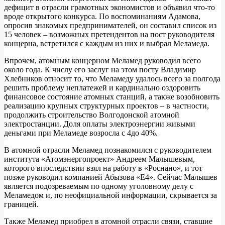
дефицит в отрасли грамотных экономистов и объявил что-то
вроде открытого конкурса. По воспоминаниям Адамова,
опросив знакомых предпринимателей, он составил список из
15 человек – возможных претендентов на пост руководителя
концерна, встретился с каждым из них и выбрал Меламеда.
Впрочем, атомным концерном Меламед руководил всего
около года. К числу его заслуг на этом посту Владимир
Хлебников относит то, что Меламеду удалось всего за полгода
решить проблему неплатежей и кардинально оздоровить
финансовое состояние атомных станций, а также возобновить
реализацию крупных структурных проектов – в частности,
продолжить строительство Волгодонской атомной
электростанции. Доля оплаты электроэнергии живыми
деньгами при Меламеде возросла с 4до 40%.
В атомной отрасли Меламед познакомился с руководителем
института «Атомэнергопроект» Андреем Малышевым,
которого впоследствии взял на работу в «Роснано», и тот
позже руководил компанией Абызова «Е4». Сейчас Малышев
является подозреваемым по одному уголовному делу с
Меламедом и, по неофициальной информации, скрывается за
границей.
Также Меламед приобрел в атомной отрасли связи, ставшие