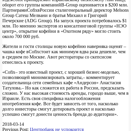
оборот его группы компанийB-Group оценивается в $200 млн.
ПартнерамиCofixвРоссии сталигенеральный директор Melsons
Group Сатеш Мелвани и братья Михаил и Григорий
Печерские (ADG Group). На запуск проекта потребовалось $1
млн. По мнению экспертов из консалтинговой группы «НЭО
центр», открытие кофейни в «Охотном ряду» могло стоить
около 700 000 руб.
Жители и гости столицы новую кофейню наверняка оценят –
чашка кофе вCofixстоит как минимум вдва раза дешевле, чем
в среднем по Москве. Авот рестораторы со скепсисом
отнеслись к проекту.
«Cofix– это известный проект, с хорошей бизнес-моделью,
позволяющей минимизировать затраты,– комментирует
создательница сети семейных кафе «Андерсон» Анастасия
Татулова.– Но как сложится их работа в России, предсказать
сложно. У нас высокая стоимость аренды, гораздо выше, чем в
Израиле. Есть своя специфика налогообложения
ипотребления кофе. Все будет зависеть от того, насколько
долго инвесторы смогут дотировать проект и насколько
успешно смогут донести ценность бренда до аудитории».
2018-03-14
Previous Post:
Центробанк не успокоится