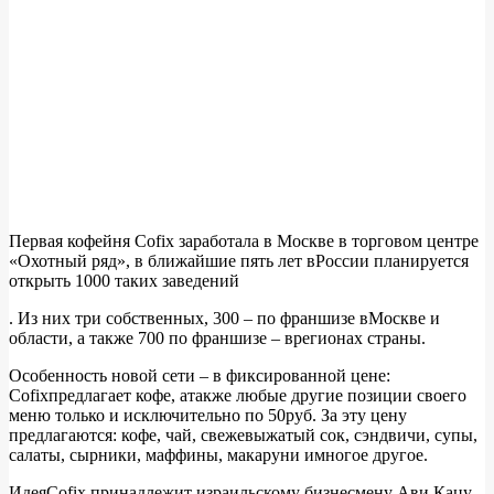
Первая кофейня Cofix заработала в Москве в торговом центре
«Охотный ряд», в ближайшие пять лет вРоссии планируется
открыть 1000 таких заведений
. Из них три собственных, 300 – по франшизе вМоскве и
области, а также 700 по франшизе – врегионах страны.
Особенность новой сети – в фиксированной цене:
Cofixпредлагает кофе, атакже любые другие позиции своего
меню только и исключительно по 50руб. За эту цену
предлагаются: кофе, чай, свежевыжатый сок, сэндвичи, супы,
салаты, сырники, маффины, макаруни имногое другое.
ИдеяCofix принадлежит израильскому бизнесмену Ави Кацу,