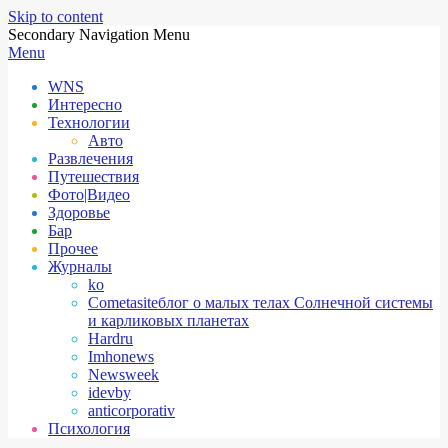
Skip to content
Secondary Navigation Menu
Menu
WNS
Интересно
Технологии
Авто
Развлечения
Путешествия
Фото|Видео
Здоровье
Бар
Прочее
Журналы
ko
Cometasite
блог о малых телах Солнечной системы
и карликовых планетах
Hardru
Imhonews
Newsweek
idevby
anticorporativ
Психология