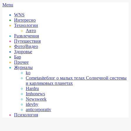
Skip
Secondary
Menu
to
Navigation
WNS
content
Menu
Интересно
Технологии
Авто
Развлечения
Путешествия
Фото|Видео
Здоровье
Бар
Прочее
Журналы
ko
Cometasite
блог о малых телах Солнечной системы
и карликовых планетах
Hardru
Imhonews
Newsweek
idevby
anticorporativ
Психология