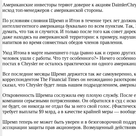
Американские инвесторы теряют доверие к акциям DaimlerChrys
исход топ-менеджеров с американской стороны.
По условиям слияния Шремп и Итон в течение трех лет должны
интеллигентного американца буквально по всем пунктам. Так, 
думать, что так и случится. И только после того как совет ди
даже находясь на американской территории: к примеру, наруш
напитков во время совместных обедов членов правления.
Уход Итона в марте нынешнего года (равно как и серию други
человек ушли с работы. Что тут особенного?» Ничего особенно
постах в Chrysler не осталось практически ни одного америка
Все последние месяцы Шремп держится так же самоуверенно, ка
корреспондентом The Financial Times он неожиданно разоткрове
сказал, что Chrysler будет лишь нашим подразделением, америк
Откровенность Шремпа сослужила ему плохую службу. После его
компании серьезными потрясениями. Он обратился в суд с иском
не будет, он никогда не отдал бы за него свой голос. (Фактич
требует выплаты $9 млрд, а в качестве крайней меры — вообщ
Шремп теперь не может быть уверен и в безоговорочной поддер
ассоциации защиты прав акционеров. Возмущенный действиями Ш