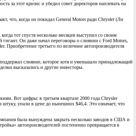
сть за этот кризис и убедил совет директоров наплевать на
, что, когда он покидал General Motors ради Chrysler (Ли
когда тот спустя несколько месяцев выступил со своим
игант. Он даже начал переговоры о слиянии с Ford Motors,
ler. Приобретение третьего по величине автопроизводителя
ян поддержал слияние, которое хотя и уменьшало принадлежащий
сделки высказались и другие инвесторы.
скими. Вот цифры: в третьем квартале 2000 года Chrysler
а штуку, упали в цене до нынешних $46,4. Это означает, что
компания была вынуждена закрыть несколько заводов в США и
тройка» автопроизводителей постепенно превращается в