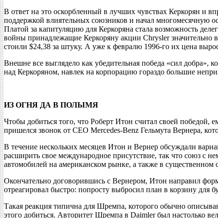
В ответ на это оскорбленный в лучших чувствах Керкорян и в
поддержкой влиятельных союзников и начал многомесячную осаду
Платой за капитуляцию для Керкоряна стала возможность делег
войны принадлежащие Керкоряну акции Chrysler значительно вы
стоили $24,38 за штуку. А уже к февралю 1996-го их цена выр
Внешне все выглядело как убедительная победа «сил добра», ко
над Керкоряном, навлек на корпорацию гораздо большие непри
ИЗ ОГНЯ ДА В ПОЛЫМЯ
Чтобы добиться того, что Роберт Итон считал своей победой, 
пришелся звонок от СЕО Mercedes-Benz Гельмута Вернера, ко
В течение нескольких месяцев Итон и Вернер обсуждали вари
расширить свое международное присутствие, так что союз с н
автомобилей на американском рынке, а также в существенном
Окончательно договорившись с Вернером, Итон направил форм
отреагировал быстро: попросту выбросил план в корзину для бу
Такая реакция типична для Шремпа, которого обычно описываю
этого добиться. Авторитет Шремпа в Daimler был настолько вел