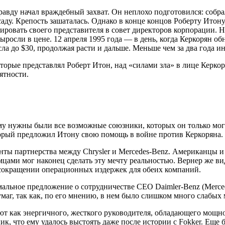
правду начал враждебный захват. Он неплохо подготовился: соб
. Крепость зашаталась. Однако в конце концов Роберту Итону, п
ировать своего представителя в совет директоров корпорации. Н
росли в цене. 12 апреля 1995 года — в день, когда Керкорян об
осла до $30, продолжая расти и дальше. Меньше чем за два года
торые представлял Роберт Итон, над «силами зла» в лице Керкоря
ятности.
ему нужны были все возможные союзники, которых он только мог 
торый предложил Итону свою помощь в войне против Керкоряна.
анты партнерства между Chrysler и Mercedes-Benz. Американцы 
емцами мог наконец сделать эту мечту реальностью. Вернер же 
 сокращении операционных издержек для обеих компаний.
альное предложение о сотрудничестве СЕО Daimler-Benz (Merce
маг, так как, по его мнению, в нем было слишком много слабых 
т как энергичного, жесткого руководителя, обладающего мощно
ик, что ему удалось выстоять даже после истории с Fokker. Еще