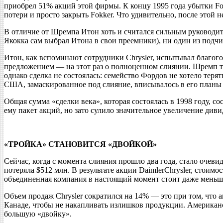
приобрел 51% акций этой фирмы. К концу 1995 года убытки Fok
потери и просто закрыть Fokker. Что удивительно, после этой 
В отличие от Шремпа Итон хоть и считался сильным руководител
Якокка сам выбрал Итона в свои преемники), ни один из подчи
Итон, как вспоминают сотрудники Chrysler, испытывал благого
предложением — на этот раз о полноценном слиянии. Шремп то
однако сделка не состоялась: семейство Фордов не хотело теря
США, замаскированное под слияние, вписывалось в его планы 
Общая сумма «сделки века», которая состоялась в 1998 году, 
ему пакет акций, но зато сулило значительное увеличение див
«ТРОЙКА» СТАНОВИТСЯ «ДВОЙКОЙ»
Сейчас, когда с момента слияния прошло два года, стало очевид
потеряла $512 млн. В результате акции DaimlerChrysler, стоимо
объединенная компания в настоящий момент стоит даже меньше
Объем продаж Chrysler сократился на 14% — это при том, что
Канаде, чтобы не накапливать излишков продукции. Американс
большую «двойку».