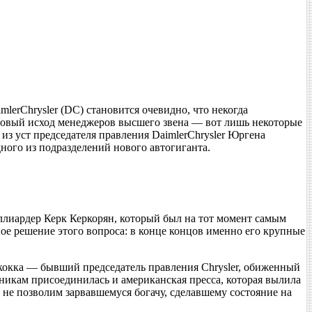
erChrysler (DC) становится очевидно, что некогда
ассовый исход менеджеров высшего звена — вот лишь некоторые
з уст председателя правления DaimlerChrysler Юргена
дного из подразделений нового автогиганта.
лиардер Керк Керкорян, который был на тот момент самым
ое решение этого вопроса: в конце концов именно его крупные
кокка — бывший председатель правления Chrysler, обиженный
кам присоединилась и американская пресса, которая вылила
 не позволим зарвавшемуся богачу, сделавшему состояние на