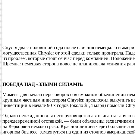
Спустя два с половиной года после слияния немецкого и амери
могущественная Chrysler от этой сделки только проиграла. П
из проблем, которые стоят сейчас перед компанией. Положени
Шремпа: немецкая сторона вовсе не планировала «слияния равны
ПОБЕДА НАД «ЗЛЫМИ СИЛАМИ»
Момент для начала переговоров о возможном объединении нем
крупным частным инвестором Chrysler, предложил выкупить вс
инвестиции в начале 90-х годов (около $1,4 млрд) помогли Chry
Однако неожиданно для него руководство автогиганта заняло
преждевременной отставкой, — были объявлены захватчиками 
на Керкоряна немало грязи. Красной линией через большинств
игорном бизнесе, замахнуться на один из столпов американско