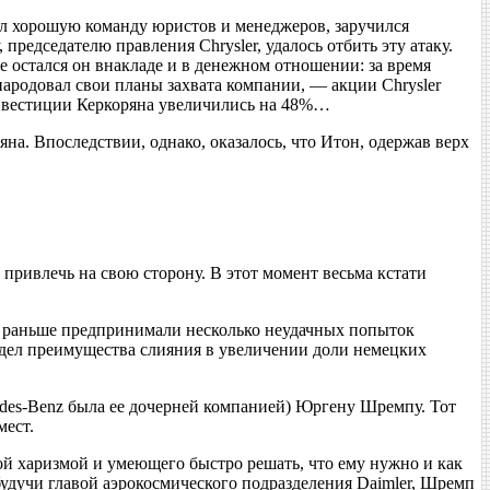
рал хорошую команду юристов и менеджеров, заручился
редседателю правления Chrysler, удалось отбить эту атаку.
е остался он внакладе и в денежном отношении: за время
народовал свои планы захвата компании, — акции Chrysler
 инвестиции Керкоряна увеличились на 48%…
на. Впоследствии, однако, оказалось, что Итон, одержав верх
привлечь на свою сторону. В этот момент весьма кстати
и раньше предпринимали несколько неудачных попыток
видел преимущества слияния в увеличении доли немецких
des-Benz была ее дочерней компанией) Юргену Шремпу. Тот
мест.
й харизмой и умеющего быстро решать, что ему нужно и как
 будучи главой аэрокосмического подразделения Daimler, Шремп