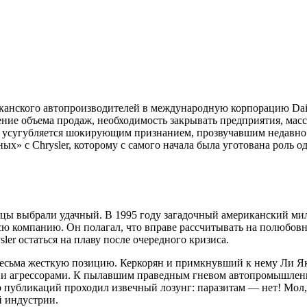
канского автопроизводителей в международную корпорацию Daiml
адение объема продаж, необходимость закрывать предприятия, м
е усугубляется шокирующим признанием, прозвучавшим недавно и
х» с Chrysler, которому с самого начала была уготована роль о
цы выбрали удачный. В 1995 году загадочный американский мил
ю компанию. Он полагал, что вправе рассчитывать на полюбовн
sler остаться на плаву после очередного кризиса.
 весьма жесткую позицию. Керкорян и примкнувший к нему Ли Я
и агрессорами. К пылавшим праведным гневом автопромышленни
о публикаций проходил извечный лозунг: паразитам — нет! Мол,
й индустрии.