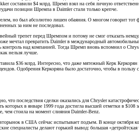
ker составили $4 млрд. Шремп взял на себя личную ответственно
неудачи позиции Шремпа в Daimler стали только крепче.
ем, но был абсолютно лишен обаяния. О многом говорит тот факт
ненных за ним не последовал.
вейный трепет перед Шремпом и потому не смог отказать немцу, 
же мечтал превратить Daimler в международный автомобильный г
ть контроль над компанией. Тогда Шремп вновь вспомнил о Chrys
как нельзя лучше.
составила $36 млрд. Интересно, что даже мятежный Керк Керкор
идендов. Одобрения Керкоряна было достаточно, чтобы в пользу 
но, что последствия сделки оказались для Chrysler катастрофиче
сть которых в январе 1999 года достигла высшей отметки в $108 з
, чем стоила на момент слияния Daimler-Benz.
 авторынок в США сейчас испытывает подъем. В конце октября 
кие специалисты делают горький вывод: большая «детройтская 