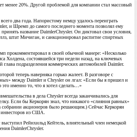
ляет менее 20%. Другой проблемой для компании стал массовый
всего два года. Напористому немцу удалось переиграть
mler, и Шремп до самого последнего момента позволял ему
 принять название DaimlerChrysler. Он диктовал свои условия,
Хиллз, штат Мичиган, и санкционировал распитие спиртных
емп прокомментировал в своей обычной манере: «Несколько
мса Холдена, состоявшейся три недели назад, на ключевых
ий глава подразделения коммерческих автомобилей Daimler.
орой теперь наверняка горько жалеет. В разговоре с
ных» между Daimler и Chrysler он лгал: «Если бы я пришел и
 это именно то, что я хотел сделать…»
мешательства в дела Chrysler всегда заканчивались для
елку. Если бы Керкорян знал, что никакого «слияния равных»
а на собрании акционеров было решающим.) Сейчас Керкорян
о инвесторов из США.
ес выступил Рейнхильд Кейтель, влиятельный член немецкой
ния DaimlerChrysler.