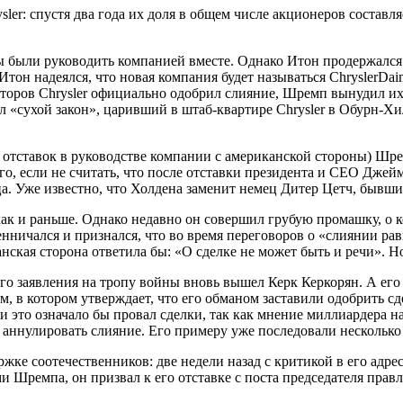
ler: спустя два года их доля в общем числе акционеров состав
 были руководить компанией вместе. Однако Итон продержался 
Итон надеялся, что новая компания будет называться ChryslerDai
ректоров Chrysler официально одобрил слияние, Шремп вынудил их
ил «сухой закон», царивший в штаб-квартире Chrysler в Обурн-
х отставок в руководстве компании с американской стороны) Шр
го, если не считать, что после отставки президента и СЕО Джей
нца. Уже известно, что Холдена заменит немец Дитер Цетч, бывш
к и раньше. Однако недавно он совершил грубую промашку, о кот
нничался и признался, что во время переговоров о «слиянии рав
анская сторона ответила бы: «О сделке не может быть и речи». Но
 заявления на тропу войны вновь вышел Керк Керкорян. А его в
, в котором утверждает, что его обманом заставили одобрить сд
ески это означало бы провал сделки, так как мнение миллиардер
е аннулировать слияние. Его примеру уже последовали нескольк
жке соотечественников: две недели назад с критикой в его адр
ремпа, он призвал к его отставке с поста председателя правле