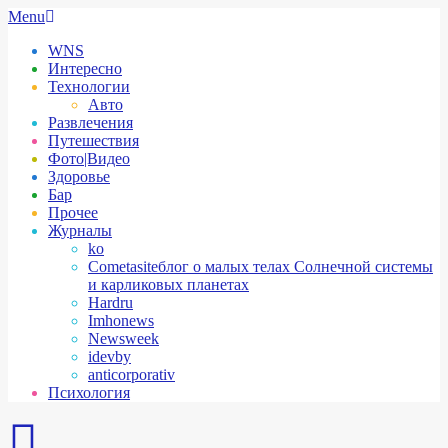
Skip
Secondary
Menu
to
Navigation
WNS
content
Menu
Интересно
Технологии
Авто
Развлечения
Путешествия
Фото|Видео
Здоровье
Бар
Прочее
Журналы
ko
Cometasite
блог о малых телах Солнечной системы
и карликовых планетах
Hardru
Imhonews
Newsweek
idevby
anticorporativ
Психология