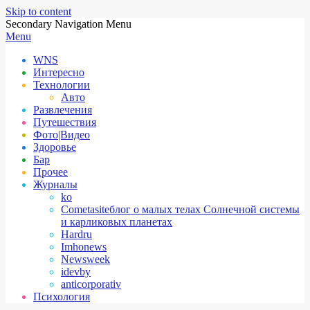
Skip to content
Secondary Navigation Menu
Menu
WNS
Интересно
Технологии
Авто
Развлечения
Путешествия
Фото|Видео
Здоровье
Бар
Прочее
Журналы
ko
Cometasite
блог о малых телах Солнечной системы
и карликовых планетах
Hardru
Imhonews
Newsweek
idevby
anticorporativ
Психология